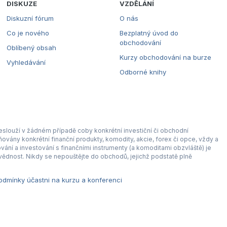
DISKUZE
VZDĚLÁNÍ
Diskuzní fórum
O nás
Co je nového
Bezplatný úvod do
obchodování
Oblíbený obsah
Kurzy obchodování na burze
Vyhledávání
Odborné knihy
eslouží v žádném případě coby konkrétní investiční či obchodní
ovány konkrétní finanční produkty, komodity, akcie, forex či opce, vždy a
ní a investování s finančními instrumenty (a komoditami obzvláště) je
ědnost. Nikdy se nepouštějte do obchodů, jejichž podstatě plně
dmínky účastni na kurzu a konferenci