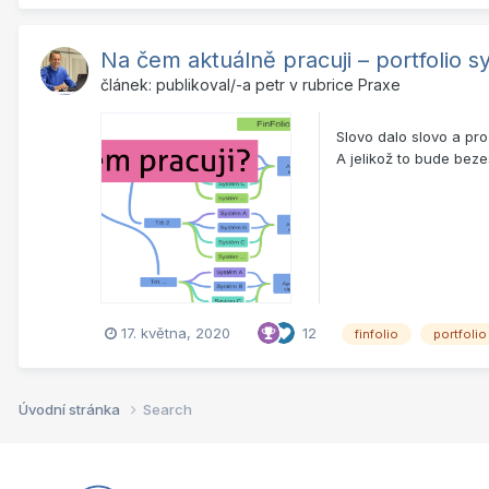
Na čem aktuálně pracuji – portfolio sy
článek: publikoval/-a
petr
v rubrice
Praxe
Slovo dalo slovo a pr
A jelikož to bude bez
17. května, 2020
12
finfolio
portfolio
Úvodní stránka
Search