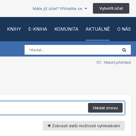
Vytvořit účet
Máte již účet? Přihlašte se
KNIHY
E-KNIHA
KOMUNITA
AKTUÁLNĚ
O NÁS
Hlavní přehled
Hledat znovu
Zobrazit další možnosti vyhledávání