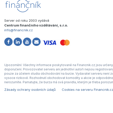
Server od roku 2003 vydává
Centrum finančního vzdělávání, s.r.o.
info@financnik.cz
Upozornění: Všechny informace poskytované na Financnik.cz jsou určeny 
doporučení. Provozovatel serveru ani jednotliví autoři nejsou registrova
pouze za účelem studia obchodování na burze. Vydavatel serveru není zod
vysoce rizikové. Rozhodnutí obchodovat komodity a akcie je odpovědnos
nerozumíte. Pamatujte, že burza má svá pravidla, kterým je třeba porozum
Zásady ochrany osobních údajů
Cookies na serveru Financnik.c