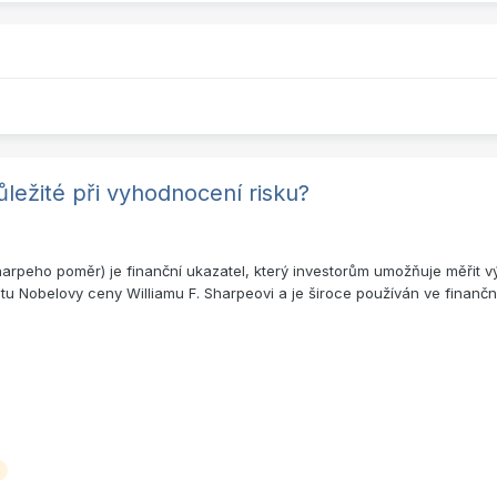
důležité při vyhodnocení risku?
harpeho poměr) je finanční ukazatel, který investorům umožňuje měřit vý
u Nobelovy ceny Williamu F. Sharpeovi a je široce používán ve finančn