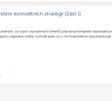
stém komoditních strategií (část I)
o jednoho ze svých významných klientů připravuji kompletní automatizo
esporu zajímavá cesta, rozhodl jsem se ji na Finančníkovi dokumentovat