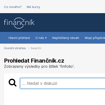
Co nového?
Mé kurzy
Hlavní přehled
O nás
Nepřečtený obsah
Moje příspěv
Úvodní stránka
Search
Prohledat Finančník.cz
Zobrazeny výsledky pro štítek 'finfolio'.