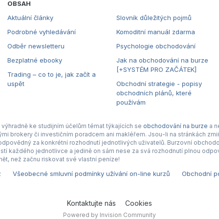
OBSAH
Aktuální články
Slovník důležitých pojmů
Podrobné vyhledávání
Komoditní manuál zdarma
Odběr newsletteru
Psychologie obchodování
Bezplatné ebooky
Jak na obchodování na burze
[+SYSTÉM PRO ZAČÁTEK]
Trading – co to je, jak začít a
uspět
Obchodní strategie - popisy
obchodních plánů, které
používám
výhradně ke studijním účelům témat týkajících se
obchodování na burze
a n
nými brokery či investičním poradcem ani makléřem. Jsou-li na stránkách zmiň
povědný za konkrétní rozhodnutí jednotlivých uživatelů. Burzovní obchodová
tí každého jednotlivce a jedině on sám nese za svá rozhodnutí plnou odpov
ět, než začnu riskovat své vlastní peníze!
z
Všeobecné smluvní podmínky užívání on-line kurzů
Obchodní po
Kontaktujte nás
Cookies
Powered by Invision Community