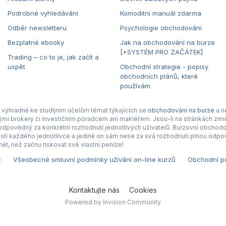
Podrobné vyhledávání
Komoditní manuál zdarma
Odběr newsletteru
Psychologie obchodování
Bezplatné ebooky
Jak na obchodování na burze
[+SYSTÉM PRO ZAČÁTEK]
Trading – co to je, jak začít a
uspět
Obchodní strategie - popisy
obchodních plánů, které
používám
výhradně ke studijním účelům témat týkajících se
obchodování na burze
a n
nými brokery či investičním poradcem ani makléřem. Jsou-li na stránkách zmiň
povědný za konkrétní rozhodnutí jednotlivých uživatelů. Burzovní obchodová
tí každého jednotlivce a jedině on sám nese za svá rozhodnutí plnou odpov
ět, než začnu riskovat své vlastní peníze!
z
Všeobecné smluvní podmínky užívání on-line kurzů
Obchodní po
Kontaktujte nás
Cookies
Powered by Invision Community