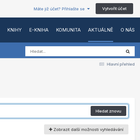
Vytvořit účet
Máte již účet? Přihlašte se
KNIHY
E-KNIHA
KOMUNITA
AKTUÁLNĚ
O NÁS
Hlavní přehled
Hledat znovu
Zobrazit další možnosti vyhledávání