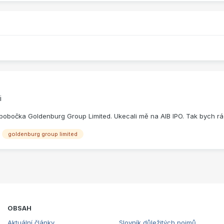
i
obočka Goldenburg Group Limited. Ukecali mě na AIB IPO. Tak bych rád 
goldenburg group limited
OBSAH
Aktuální články
Slovník důležitých pojmů