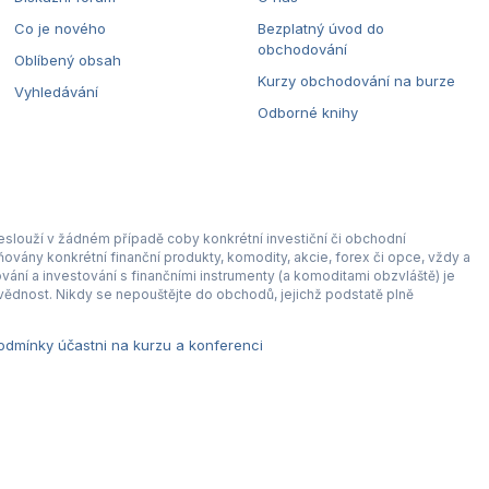
Co je nového
Bezplatný úvod do
obchodování
Oblíbený obsah
Kurzy obchodování na burze
Vyhledávání
Odborné knihy
eslouží v žádném případě coby konkrétní investiční či obchodní
ovány konkrétní finanční produkty, komodity, akcie, forex či opce, vždy a
ní a investování s finančními instrumenty (a komoditami obzvláště) je
ědnost. Nikdy se nepouštějte do obchodů, jejichž podstatě plně
dmínky účastni na kurzu a konferenci