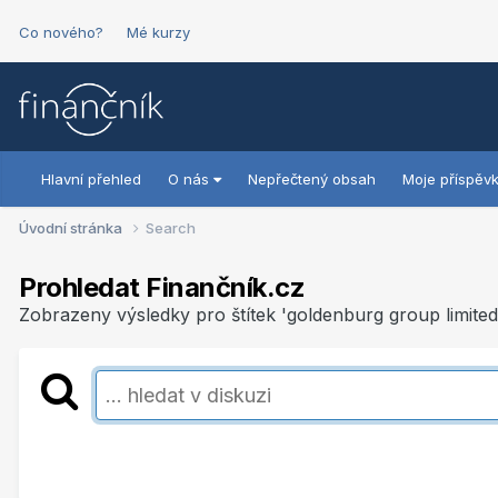
Co nového?
Mé kurzy
Hlavní přehled
O nás
Nepřečtený obsah
Moje příspěv
Úvodní stránka
Search
Prohledat Finančník.cz
Zobrazeny výsledky pro štítek 'goldenburg group limited