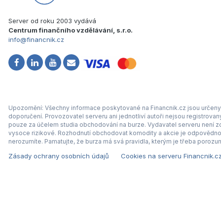
Server od roku 2003 vydává
Centrum finančního vzdělávání, s.r.o.
info@financnik.cz
Upozornění: Všechny informace poskytované na Financnik.cz jsou určeny 
doporučení. Provozovatel serveru ani jednotliví autoři nejsou registrova
pouze za účelem studia obchodování na burze. Vydavatel serveru není zod
vysoce rizikové. Rozhodnutí obchodovat komodity a akcie je odpovědnos
nerozumíte. Pamatujte, že burza má svá pravidla, kterým je třeba porozum
Zásady ochrany osobních údajů
Cookies na serveru Financnik.c