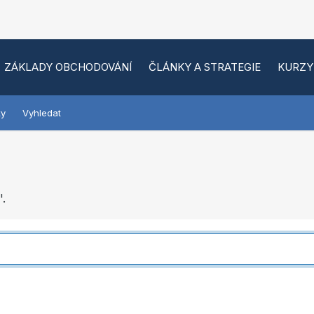
ZÁKLADY OBCHODOVÁNÍ
ČLÁNKY A STRATEGIE
KURZY
ky
Vyhledat
'.