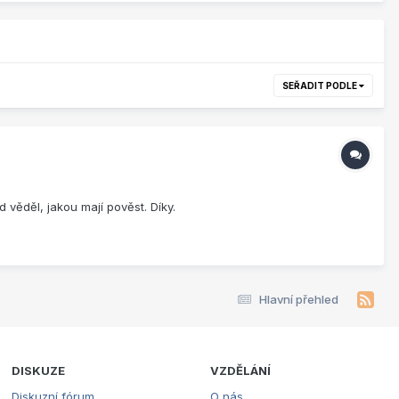
SEŘADIT PODLE
věděl, jakou mají pověst. Díky.
Hlavní přehled
DISKUZE
VZDĚLÁNÍ
Diskuzní fórum
O nás