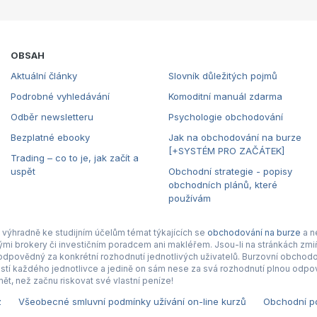
OBSAH
Aktuální články
Slovník důležitých pojmů
Podrobné vyhledávání
Komoditní manuál zdarma
Odběr newsletteru
Psychologie obchodování
Bezplatné ebooky
Jak na obchodování na burze
[+SYSTÉM PRO ZAČÁTEK]
Trading – co to je, jak začít a
uspět
Obchodní strategie - popisy
obchodních plánů, které
používám
výhradně ke studijním účelům témat týkajících se
obchodování na burze
a n
nými brokery či investičním poradcem ani makléřem. Jsou-li na stránkách zmiň
povědný za konkrétní rozhodnutí jednotlivých uživatelů. Burzovní obchodová
tí každého jednotlivce a jedině on sám nese za svá rozhodnutí plnou odpov
ět, než začnu riskovat své vlastní peníze!
z
Všeobecné smluvní podmínky užívání on-line kurzů
Obchodní po