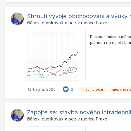
Shrnutí vývoje obchodování a výuky 
článek: publikoval/-a
petr
v rubrice
Praxe
Poslední měsíce máme 
plánech na nejbližší 
1. října, 2025
2
tradingroom
mean rever
Zapojte se: stavba nového intraden
článek: publikoval/-a
petr
v rubrice
Praxe