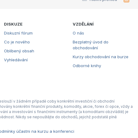
DISKUZE
VZDĚLÁNÍ
Diskuzní fórum
O nás
Co je nového
Bezplatný úvod do
obchodování
Oblíbený obsah
Kurzy obchodování na burze
Vyhledávání
Odborné knihy
eslouží v žádném případě coby konkrétní investiční či obchodní
ovány konkrétní finanční produkty, komodity, akcie, forex či opce, vždy a
ní a investování s finančními instrumenty (a komoditami obzvláště) je
ědnost. Nikdy se nepouštějte do obchodů, jejichž podstatě plně
dmínky účastni na kurzu a konferenci