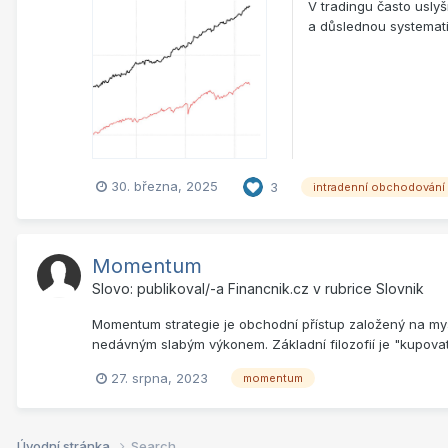
V tradingu často usly
a důslednou systematičn
30. března, 2025
3
intradenní obchodování
Momentum
Slovo: publikoval/-a
Financnik.cz
v rubrice
Slovnik
Momentum strategie je obchodní přístup založený na my
nedávným slabým výkonem. Základní filozofií je "kupovat
27. srpna, 2023
momentum
Úvodní stránka
Search