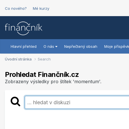
Co nového?
Mé kurzy
Hlavní přehled
O nás
Nepřečtený obsah
Moje příspěv
Úvodní stránka
Search
Prohledat Finančník.cz
Zobrazeny výsledky pro štítek 'momentum'.