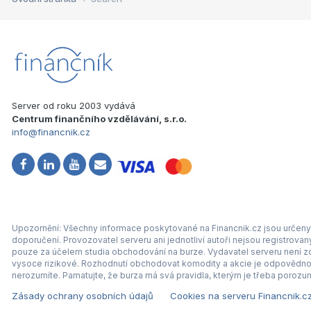
Server od roku 2003 vydává
Centrum finančního vzdělávání, s.r.o.
info@financnik.cz
Upozornění: Všechny informace poskytované na Financnik.cz jsou určeny 
doporučení. Provozovatel serveru ani jednotliví autoři nejsou registrova
pouze za účelem studia obchodování na burze. Vydavatel serveru není zod
vysoce rizikové. Rozhodnutí obchodovat komodity a akcie je odpovědnos
nerozumíte. Pamatujte, že burza má svá pravidla, kterým je třeba porozum
Zásady ochrany osobních údajů
Cookies na serveru Financnik.c