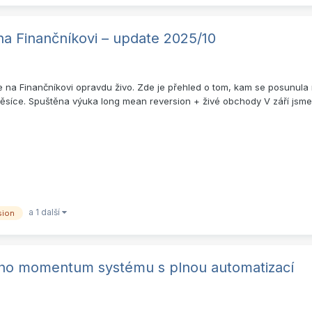
na Finančníkovi – update 2025/10
na Finančníkovi opravdu živo. Zde je přehled o tom, kam se posunula 
měsíce. Spuštěna výuka long mean reversion + živé obchody V září jsme 
a 1 další
sion
ního momentum systému s plnou automatizací