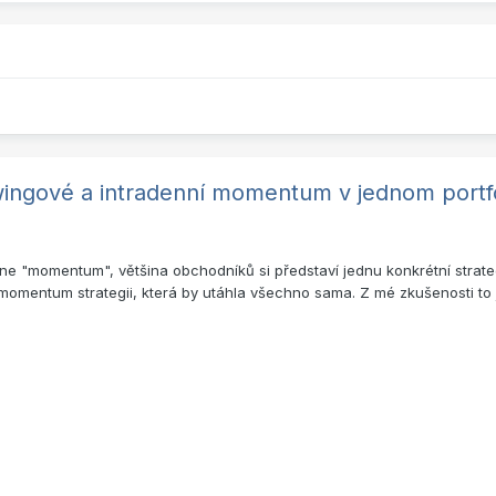
swingové a intradenní momentum v jednom portf
ne "momentum", většina obchodníků si představí jednu konkrétní strateg
momentum strategii, která by utáhla všechno sama. Z mé zkušenosti to jde