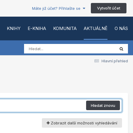
Vytvořit účet
Máte již účet? Přihlašte se
KNIHY
E-KNIHA
KOMUNITA
AKTUÁLNĚ
O NÁS
Hlavní přehled
Hledat znovu
Zobrazit další možnosti vyhledávání