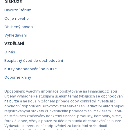
DISKUZE
Diskuzní fórum
Co je nového
Oblíbený obsah
Vyhledávání
VZDĚLÁNÍ
O nás
Bezplatný úvod do obchodování
Kurzy obchodování na burze
Odborné knihy
Upozornění: Všechny informace poskytované na Financnik.cz jsou
určeny výhradně ke studijním účelům témat týkajících se
obchodování
na burze
a neslouží v žádném případě coby konkrétní investiční či
obchodní doporučení. Provozovatel serveru ani jednotliví autoři nejsou
registrovanými brokery či investičním poradcem ani makléřem. Jsou-li
na stránkách zmiňovány konkrétní finanční produkty, komodity, akcie,
forex či opce, vždy a pouze za účelem studia obchodování na burze.
Vydavatel serveru není zodpovědný za konkrétní rozhodnutí