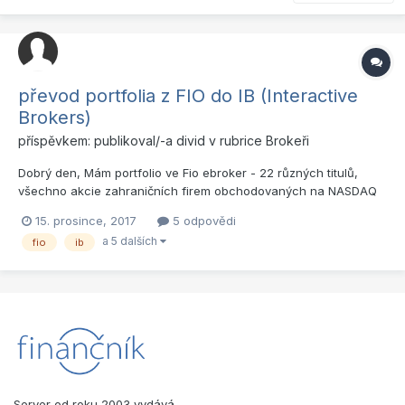
převod portfolia z FIO do IB (Interactive
Brokers)
příspěvkem: publikoval/-a
divid
v rubrice
Brokeři
Dobrý den, Mám portfolio ve Fio ebroker - 22 různých titulů,
všechno akcie zahraničních firem obchodovaných na NASDAQ
či NYSE. Chtěl bych to všechno přesunout do IB. Poradí prosím
15. prosince, 2017
5 odpovědi
někdo jak na to a co to obnáší?
a 5 dalších
fio
ib
Server od roku 2003 vydává