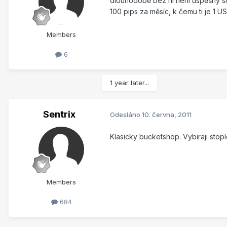
dlouhodobě bez ní není úspěšný sna
100 pips za měsíc, k čemu ti je 1 U
Members
6
1 year later...
Sentrix
Odesláno
10. června, 2011
Klasicky bucketshop. Vybiraji stop
Members
684