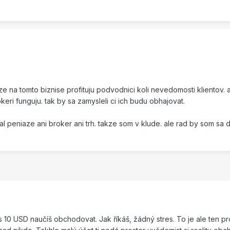
 ze na tomto biznise profituju podvodnici koli nevedomosti klientov.
rokeri funguju. tak by sa zamysleli ci ich budu obhajovat.
bral peniaze ani broker ani trh. takze som v klude. ale rad by som sa
s 10 USD naučíš obchodovat. Jak říkáš, žádný stres. To je ale ten 