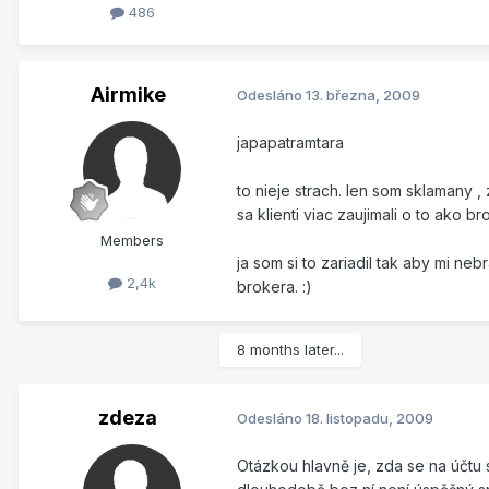
486
Airmike
Odesláno
13. března, 2009
japapatramtara
to nieje strach. len som sklamany ,
sa klienti viac zaujimali o to ako b
Members
ja som si to zariadil tak aby mi ne
2,4k
brokera. :)
8 months later...
zdeza
Odesláno
18. listopadu, 2009
Otázkou hlavně je, zda se na účtu 