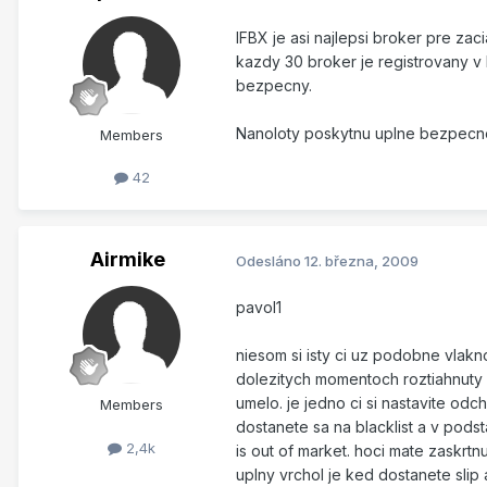
IFBX je asi najlepsi broker pre zac
kazdy 30 broker je registrovany v 
bezpecny.
Nanoloty poskytnu uplne bezpecne 
Members
42
Airmike
Odesláno
12. března, 2009
pavol1
niesom si isty ci uz podobne vlakno
dolezitych momentoch roztiahnuty 
umelo. je jedno ci si nastavite od
Members
dostanete sa na blacklist a v pods
2,4k
is out of market. hoci mate zaskrtn
uplny vrchol je ked dostanete slip 