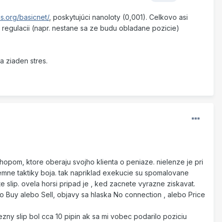
s.org/basicnet/
, poskytujúci nanoloty (0,001). Celkovo asi
a regulacii (napr. nestane sa ze budu obladane pozicie)
 ziaden stres.
shopom, ktore oberaju svojho klienta o peniaze. nielenze je pri
emne taktiky boja. tak napriklad exekucie su spomalovane
 slip. ovela horsi pripad je , ked zacnete vyrazne ziskavat.
ko Buy alebo Sell, objavy sa hlaska No connection , alebo Price
ezny slip bol cca 10 pipin ak sa mi vobec podarilo poziciu