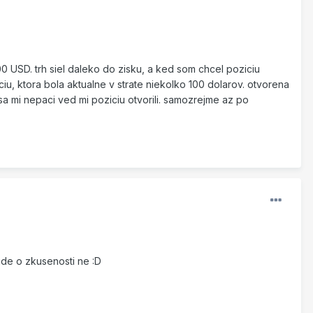
0 USD. trh siel daleko do zisku, a ked som chcel poziciu
iciu, ktora bola aktualne v strate niekolko 100 dolarov. otvorena
 mi nepaci ved mi poziciu otvorili. samozrejme az po
 jde o zkusenosti ne :D