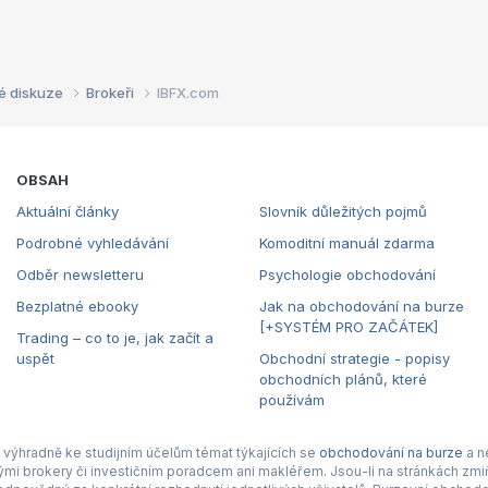
é diskuze
Brokeři
IBFX.com
OBSAH
Aktuální články
Slovník důležitých pojmů
Podrobné vyhledávání
Komoditní manuál zdarma
Odběr newsletteru
Psychologie obchodování
Bezplatné ebooky
Jak na obchodování na burze
[+SYSTÉM PRO ZAČÁTEK]
Trading – co to je, jak začít a
uspět
Obchodní strategie - popisy
obchodních plánů, které
používám
výhradně ke studijním účelům témat týkajících se
obchodování na burze
a n
nými brokery či investičním poradcem ani makléřem. Jsou-li na stránkách zmiň