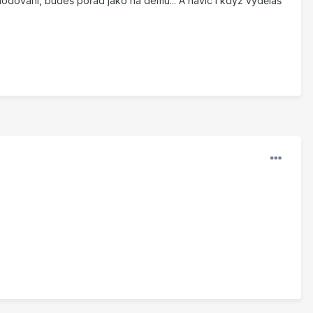
hodování, budeš pořád jako na demu... A navíc i když vyděláš