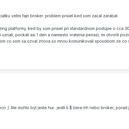
ciatku velmi fajn broker. problem prisiel ked som zacal zarabat.
ing platformy. ked by som prisiel pri standardnom postupe o cca 30
 uznali, pockali asi 1 den a namiesto vratenia penazi, mi otvorili poz
 tom co som sa ozval znova so mnou komunikovali sposobom ze co sa
cn ;) Ale mohlo byt jeste hur.. jestli ti $ bere trh nebo broker, porad