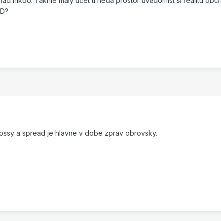
d nikdo. Takhle malý účet ti nedá prostor uvědomist si realitu obc
SD?
lossy a spread je hlavne v dobe zprav obrovsky.