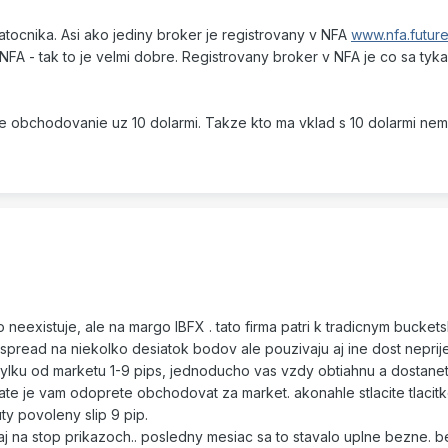
iatocnika. Asi ako jediny broker je registrovany v NFA
www.nfa.future
NFA - tak to je velmi dobre. Registrovany broker v NFA je co sa tyk
obchodovanie uz 10 dolarmi. Takze kto ma vklad s 10 dolarmi nema
 neexistuje, ale na margo IBFX . tato firma patri k tradicnym bucket
spread na niekolko desiatok bodov ale pouzivaju aj ine dost neprij
chylku od marketu 1-9 pips, jednoducho vas vzdy obtiahnu a dostanete
tate je vam odoprete obchodovat za market. akonahle stlacite tlacit
uty povoleny slip 9 pip.
aj na stop prikazoch.. posledny mesiac sa to stavalo uplne bezne. b