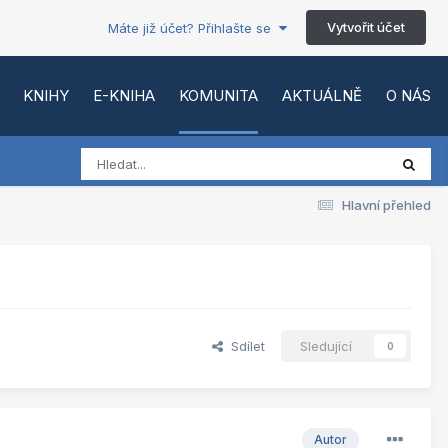
Vytvořit účet
Máte již účet? Přihlašte se
KNIHY
E-KNIHA
KOMUNITA
AKTUÁLNĚ
O NÁS
Hlavní přehled
Sdílet
Sledující
0
Autor