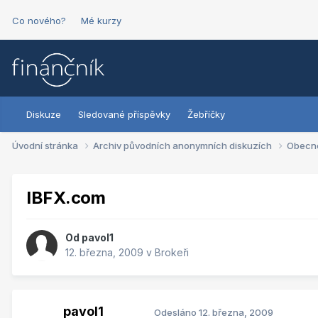
Co nového?
Mé kurzy
Diskuze
Sledované příspěvky
Žebříčky
Úvodní stránka
Archiv původních anonymních diskuzích
Obecn
IBFX.com
Od
pavol1
12. března, 2009
v
Brokeři
pavol1
Odesláno
12. března, 2009