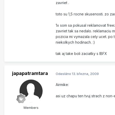
zavriet .
toto su 1,5 rocne skusenosti. zo za
1x som sa pokusal reklamovat freez
zavriet tak sa nedalo. reklamaciu mi
pozicia mi vymazala cely ucet. po
niekolkych hodinach. :)
tak aj take boli zaciatky s IBFX
japapatramtara
Odesláno
13. března, 2009
Airmike:
asi uz chapu ten tvuj strach z non-e
Members