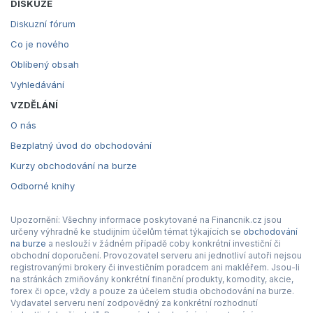
DISKUZE
Diskuzní fórum
Co je nového
Oblíbený obsah
Vyhledávání
VZDĚLÁNÍ
O nás
Bezplatný úvod do obchodování
Kurzy obchodování na burze
Odborné knihy
Upozornění: Všechny informace poskytované na Financnik.cz jsou
určeny výhradně ke studijním účelům témat týkajících se
obchodování
na burze
a neslouží v žádném případě coby konkrétní investiční či
obchodní doporučení. Provozovatel serveru ani jednotliví autoři nejsou
registrovanými brokery či investičním poradcem ani makléřem. Jsou-li
na stránkách zmiňovány konkrétní finanční produkty, komodity, akcie,
forex či opce, vždy a pouze za účelem studia obchodování na burze.
Vydavatel serveru není zodpovědný za konkrétní rozhodnutí