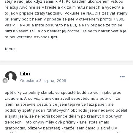
stejne rad jako kdyz zamiri k PT. Po kazdem ukoncenem vstupu
relaxuji /uvolnim se v kresle a 4x za minutu nadech a vydech/ a
to jak v pripade ztraty tak zisku. Pokuste se NAUCIT zazivat stejny
prijemny pocit nejen v pripade ze jste v otevrenem profitu +300,
vas PT je 400 a mate posunuto na BE1, ale i v pripade ze trh se
blizi k vasemu SL a co nevidet jej protne. Da se to natrenovat a je
to neuveritelne osvobozujici.
focus
Libri
Odesláno
3. srpna, 2009
opět díky za pěkný článek. ve spoustě bodů se vidím jako před
zrcadlem. A co víc, článek mi zvedl sebevědomí, a potvrdil, že
jsem na správné cestě. Sice jsem teprve ve fázi paper, ale
podobný zpětný scan "ztrátových" obchodů jsem nedávno udělal
a zjistil jsem, že nejhorší kopance dělám po krásných dlouhých
trendech. Tyto chyby měly dvě příčiny - 1.nejistota (málo
grafohodin, ošizený backtest) - takže jsem často u signálu v