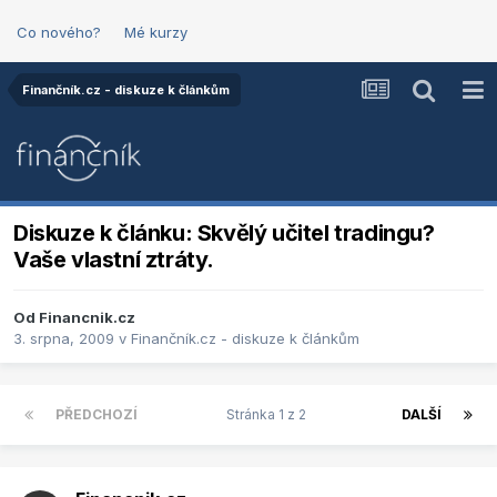
Co nového?
Mé kurzy
Finančník.cz - diskuze k článkům
Diskuze k článku: Skvělý učitel tradingu?
Vaše vlastní ztráty.
Od
Financnik.cz
3. srpna, 2009
v
Finančník.cz - diskuze k článkům
PŘEDCHOZÍ
Stránka 1 z 2
DALŠÍ