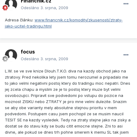
Financnik.cz
Odesláno
3. srpna, 2009
Adresa článku:
www.financnik.cz/komodity/zkusenosti/ztraty-
jako-ucitel-tradingu.html
focus
Odesláno
3. srpna, 2009
L.W. se ve sve knize Dlouh.T.K.O. diva na kazdy obchod jako na
ztratovy. Pred nekolika lety jsem tomu nerozumel a pripadalo me
to jako velmi negativni postoj ktery do tradingu moc nepatri. Dnes
jej zcela chapu a myslim ze je to postoj ktery muze byt velmi
osvobozujici. Pripravit sve podvedomi po vstupu do pozice na
moznost ZISKU nebo ZTRATY je pro mne velmi dulezite. Snazim
se aby obe varianty mely absolutne stejnou prioritu v mem
podvedomi. Postupem casu jsem pochopil ze se musim naucil
TESIT SE na kazdy vysledek. Tedy na ztraty stejne jako na zisky a
dostat se do stavu kdy se budu citit emocne stejne. Zni to asi
divne, ale pokud se dnes trh pohne smerem k memu SL tak jsem