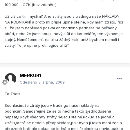
100.000,- CZK (bez zdanění).
Už víš co tím myslím? Ano ztráty jsou v tradingu naše NÁKLADY
NA PODNIKÁNÍ a proto mi přijde úplně stejné, kdy mám ztrátu, říci
si, že jsem například pozval obchodního partnera na pořádný
oběd, nebo že jsem koupil nový stůl do kanceláře, ten význam je
stejný. Nemůžeme mít na trhu žádný zisk, aniž bychom neměli i
ztráty! To je uplně proti logice trhů".
MERKUR1
Odesláno
3. srpna, 2009
To Tridis.
Souhlasím,že ztráty jsou v tradingu naše náklady na
podnikání.Samozřejmě,že se to nechá takto zjednodušeně
napsat,i když všechny ztráty nejsou stejné.Pokud se jedná o
ztrátu,která se nedala předpokládat,pak bych ji takto mohl zcela
přirozeně brát,ale pokud se jedná o moji školáckou chybu,pak to