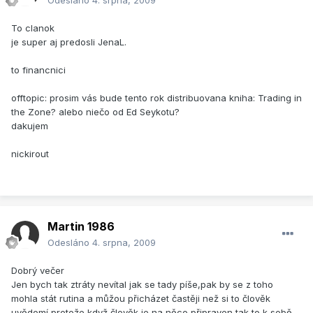
Odesláno
4. srpna, 2009
To clanok
je super aj predosli JenaL.
to financnici
offtopic: prosim vás bude tento rok distribuovana kniha: Trading in
the Zone? alebo niečo od Ed Seykotu?
dakujem
nickirout
Martin 1986
Odesláno
4. srpna, 2009
Dobrý večer
Jen bych tak ztráty nevítal jak se tady píše,pak by se z toho
mohla stát rutina a můžou přicházet častěji než si to člověk
uvědomí,protože když člověk je na něco připraven tak to k sobě