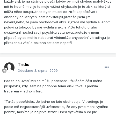
každý zisk je na stránce plusů,i kdyby byl mojí chybou malý.Někdy
mě to hodně mrzí,je to moje vážná chyba,ale je to zisk,za který si
můžu něco koupit.Jinak bych musel do ztrát započítávat i
obchody do kterých jsem nevstoupil,protože jsem jim
nevěřil,nebo,že jsem obchodoval akcii X,která mě vydělala jenom
polovinu toho,co by mě vydělala akcie Y.Do tohoto druhu
uvažování nechci svoji psychiku zatahovat,protože v mém
případě by se mohlo nabourat vědomí,že chybování v tradingu je
přirozenou věcí a dokonalost sem nepatří.
Tridis
Odesláno
3. srpna, 2009
Pod to co uvádí MN se můžu podepsat. Přikládám část mého
příspěvku, kdy jsem na podobné téma diskutoval s jedním
traderem v jednom foru:
"Takže popořádku. Je jedno co kdo obchoduje. V tradingu je
podle mě nejpodstatnější uvědomit si, že aby jsme mohli vydělat
peníze, musíme je nejprve ztratit. Hned vysvětlím o co jde