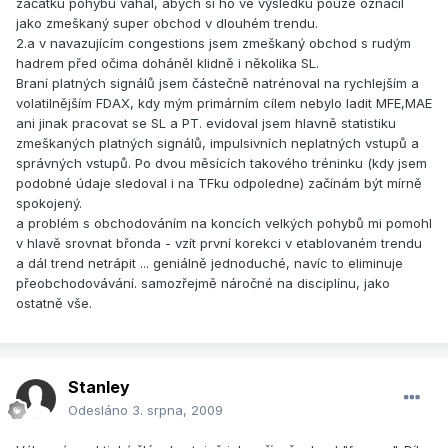
začátku pohybu váhal, abych si ho ve výsledku pouze označil
jako zmeškaný super obchod v dlouhém trendu.
2.a v navazujícím congestions jsem zmeškaný obchod s rudým
hadrem před očima doháněl klidně i několika SL.
Braní platných signálů jsem částečně natrénoval na rychlejším a
volatilnějším FDAX, kdy mým primárním cílem nebylo ladit MFE,MAE
ani jinak pracovat se SL a PT. evidoval jsem hlavně statistiku
zmeškaných platných signálů, impulsivních neplatných vstupů a
správných vstupů. Po dvou měsících takového tréninku (kdy jsem
podobné údaje sledoval i na TFku odpoledne) začínám být mírně
spokojený.
a problém s obchodováním na koncích velkých pohybů mi pomohl
v hlavě srovnat břonda - vzít první korekci v etablovaném trendu
a dál trend netrápit ... geniálně jednoduché, navíc to eliminuje
přeobchodovávání. samozřejmě náročné na disciplínu, jako
ostatně vše.
Stanley
Odesláno
3. srpna, 2009