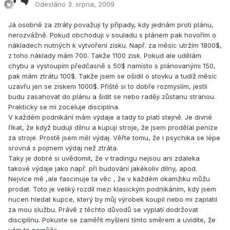
Odesláno
3. srpna, 2009
Já osobně za ztráty považuji ty případy, kdy jednám proti plánu,
nerozvážně. Pokud obchoduji v souladu s plánem pak hovořím o
nákladech nutných k vytvoření zisku. Např. za měsíc utržím 1800$,
z toho náklady mám 700. Takže 1100 zisk. Pokud ale udělám
chybu a vystoupím předčasně s 50$ namísto s plánovanými 150,
pak mám ztrátu 100$. Takže jsem se ošidil o stovku a tudíž měsíc
uzavřu jen se ziskem 1000$. Příště si to dobře rozmyslím, jestli
budu zasahovat do plánu a šidit se nebo raději zůstanu stranou.
Prakticky se mi zoceluje disciplína.
V každém podnikání mám výdaje a tady to platí stejně. Je divné
říkat, že když buduji dílnu a kupuji stroje, že jsem prodělal peníze
za stroje. Prostě jsem měl výdaj. Věřte tomu, že i psychika se lépe
srovná s pojmem výdaj než ztráta.
Taky je dobré si uvědomit, že v tradingu nejsou ani zdaleka
takové výdaje jako např. při budování jakékoliv dílny, apod.
Nejvíce mě ,ale fascinuje ta věc , že v každém okamžiku můžu
prodat. Toto je veliký rozdíl mezi klasickým podnikáním, kdy jsem
nucen hledat kupce, který by můj výrobek koupil nebo mi zaplatil
za mou službu. Právě z těchto důvodů se vyplatí dodržovat
disciplínu. Pokuste se zaměřit myšlení tímto směrem a uvidíte, že