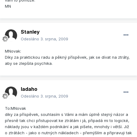
vám to pomůže.
MN
Stanley
Odesláno
3. srpna, 2009
MNovak:
Díky za praktickou radu a pěkný příspěvek, jak se dívat na ztráty,
aby se zlepšila psychika.
ladaho
Odesláno
3. srpna, 2009
To:MNovak
díky za příspěvek, souhlasím s Vámi a mám úplně stejný názor a
přesně tak chci přistupovat ke ztrátám i já, připadá mi to logické,
náklady jsou v každém podnikání a jak píšete, mnohdy i větší. Již
o ztrátách - jako o nutných nákladech - přemýšlím a připravuji tak