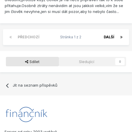
přitahuje.Osobně ztráty nenávidím at jsou jakkoli velké,vím že se
jim člověk nevyhne,jen si musí dát pozor,aby to nebylo často...
PŘEDCHOZÍ
Stránka 1 z 2
DALŠÍ
Sdílet
Sledující
0
Jít na seznam příspěvků
Server od roku 2003 vydává