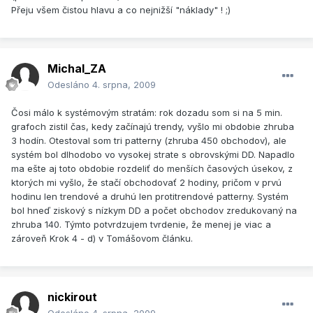
Přeju všem čistou hlavu a co nejnižší "náklady" ! ;)
Michal_ZA
Odesláno
4. srpna, 2009
Čosi málo k systémovým stratám: rok dozadu som si na 5 min.
grafoch zistil čas, kedy začínajú trendy, vyšlo mi obdobie zhruba
3 hodín. Otestoval som tri patterny (zhruba 450 obchodov), ale
systém bol dlhodobo vo vysokej strate s obrovskými DD. Napadlo
ma ešte aj toto obdobie rozdeliť do menších časových úsekov, z
ktorých mi vyšlo, že stačí obchodovať 2 hodiny, pričom v prvú
hodinu len trendové a druhú len protitrendové patterny. Systém
bol hneď ziskový s nízkym DD a počet obchodov zredukovaný na
zhruba 140. Týmto potvrdzujem tvrdenie, že menej je viac a
zároveň Krok 4 - d) v Tomášovom článku.
nickirout