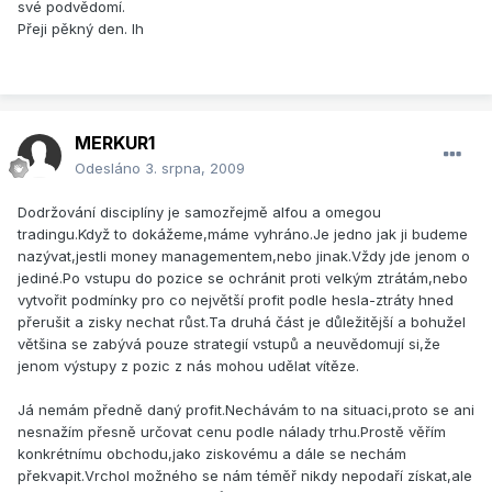
své podvědomí.
Přeji pěkný den. lh
MERKUR1
Odesláno
3. srpna, 2009
Dodržování disciplíny je samozřejmě alfou a omegou
tradingu.Když to dokážeme,máme vyhráno.Je jedno jak ji budeme
nazývat,jestli money managementem,nebo jinak.Vždy jde jenom o
jediné.Po vstupu do pozice se ochránit proti velkým ztrátám,nebo
vytvořit podmínky pro co největší profit podle hesla-ztráty hned
přerušit a zisky nechat růst.Ta druhá část je důležitější a bohužel
většina se zabývá pouze strategií vstupů a neuvědomují si,že
jenom výstupy z pozic z nás mohou udělat vítěze.
Já nemám předně daný profit.Nechávám to na situaci,proto se ani
nesnažím přesně určovat cenu podle nálady trhu.Prostě věřím
konkrétnímu obchodu,jako ziskovému a dále se nechám
překvapit.Vrchol možného se nám téměř nikdy nepodaří získat,ale