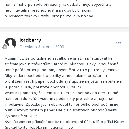
není z mého pohledu přirozený náklad,ale moje zbytečná a
neomluvitelná neschopnost a pak by bylo mojím
alibysmem,takovou ztrátu brát pouze jako náklad .
lordberry
Odesláno
3. srpna, 2009
Musím říct, že od úplného začátku se snažím přistupovat ke
ztrátám jako k "nákladům", které mi přinesou zisky. V současné
době pořád pracuju na tom, abych činil ztráty pouze systémové.
Díky vedení obchodního deníky a neustálému pročítání a
prohlížení všech paper obchodů zjišťuju, že největším nepřítelem
je pořád CHOP, přestože obchoduju na RB.
Velmi mi pomohlo, že jsem si dal limit 2 obchody na den. To mě
nutí opravdu zvážit všechny podmínkty pro vstup a nejednat
impulzivně. Zpočtku jsem obchodal téměř půlku obchodů mimo
plán. Každým týdnem paperu se číslo špatných obchodů velmi
významně snižuje.
Nyní čekám na připsání peněz na obchodní účet u IB a příští týden
(pokud tento nepokazím) začínám live.