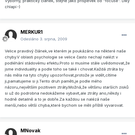
Výborný, praktický článek, stejně jako příspěvek od "focuse". Díky
chlapi:-)
MERKUR1
Odesláno
3. srpna, 2009
Velice pravdivý článek,ve kterém je poukázáno na některé naše
chyby.V oblasti psychologie se velice často nechají nalézt v
podléhání stádovému efektu.Proto si musíme stále uvědomovat,že
jsme individuality a podle toho se také i chovat.Každá ztráta by
nás měla na tyto chyby upozorňovat,protože je vidět,cítíme
ji,pamatujeme si ji.Tento druh paměti,je podle mého
názoru,největším pozitivem ztráty.Možná,že většinu starších zisků
si už do podrobna nedokážeme vybavit,ale ztráty ano,někdy i
hodně detailně a to je dobře.Za každou se nalézá naše
menší,nebo větší chyba,které bychom se měli příště vyvarovat.
MNovak