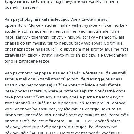
(připomínám, že to není z mojí hlavy, ale vše vzniklo na mém
posledním sezení).
Pan psycholog mi říkal následující. Vše v životě má svoji
oponenturu. Morké - suché, malé - velké, vyskoé - nízké, horké -
studené atd. samozřejmě nemyslím jen věci hmotné ale i další.
např. žárlivý - tolerantní, chytrý - hloupý, zdravý - nemocný, asi
chápeš co tím myslím, tak to nebudu tady vypisovat. Co tím ale
chci naznačit je následující. To abychom měli profity, musíme mít i
ztráty!!!! tzn. zisky - ztráty. Takto mi to zní logicky, ale uvedomnění
toho je zatraceně těžké.
Pan psycholog mi popsal následující věc. Představ si, že vlastníš
firmu a máš cca 5 zaměstnanců (o tom, že trading je business
snad nikdo nepochybuje). Blíží se konec měsíce a tvá účetní ti
nese podepsat faktury které je potřeba zaplatit. Součastně chce
také podepsat příkaz aby z banky odešla platba na mzdy tvých
zaměstnanců. Koukáš na to a podepisuješ. Mzdy pro lidi, oprava
vozu obchodního zástupce, vyučtování el. energie, fakrura za
pronájem kanceláře, atd. Podíváš se tedy kolik jste měli tento měsí
obrat a zjistíš, že jste měli obrat 500.000,- CZK. Začneš sčítat
náklady, které jsi právě podepsal a zjištuješ, že všechny tvé
náklady dělají 400.000,-CZK. Co to tedy znamená? Vydělal jsi