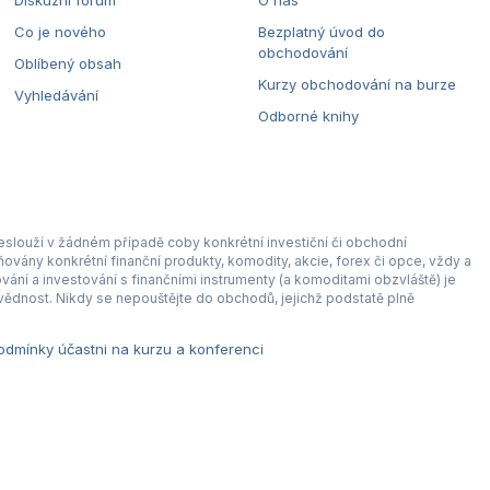
Diskuzní fórum
O nás
Co je nového
Bezplatný úvod do
obchodování
Oblíbený obsah
Kurzy obchodování na burze
Vyhledávání
Odborné knihy
eslouží v žádném případě coby konkrétní investiční či obchodní
ovány konkrétní finanční produkty, komodity, akcie, forex či opce, vždy a
ní a investování s finančními instrumenty (a komoditami obzvláště) je
ědnost. Nikdy se nepouštějte do obchodů, jejichž podstatě plně
dmínky účastni na kurzu a konferenci