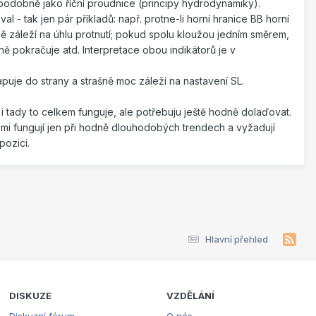
 podobně jako říční proudnice (principy hydrodynamiky).
 - tak jen pár příkladů: např. protne-li horní hranice BB horní
záleží na úhlu protnutí; pokud spolu kloužou jedním směrem,
ě pokračuje atd. Interpretace obou indikátorů je v
lapuje do strany a strašně moc záleží na nastavení SL.
 i tady to celkem funguje, ale potřebuju ještě hodně dolaďovat.
é mi fungují jen při hodně dlouhodobých trendech a vyžadují
pozici.
Hlavní přehled
DISKUZE
VZDĚLÁNÍ