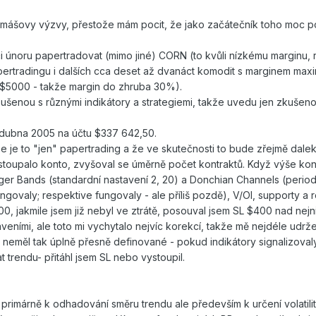
Tomášovy výzvy, přestože mám pocit, že jako začátečník toho moc 
 únoru papertradovat (mimo jiné) CORN (to kvůli nízkému marginu, r
apertradingu i dalších cca deset až dvanáct komodit s marginem m
 $5000 - takže margin do zhruba 30%).
šenou s různými indikátory a strategiemi, takže uvedu jen zkušenost
. dubna 2005 na účtu $337 642,50.
e je to "jen" papertrading a že ve skutečnosti to bude zřejmě daleko
toupalo konto, zvyšoval se úměrně počet kontraktů. Když výše konta
ger Bands (standardní nastavení 2, 20) a Donchian Channels (perioda
ngovaly; respektive fungovaly - ale příliš pozdě), V/OI, supporty a 
200, jakmile jsem již nebyl ve ztrátě, posouval jsem SL $400 nad n
aveními, ale toto mi vychytalo nejvíc korekcí, takže mě nejdéle udrž
 neměl tak úplně přesně definované - pokud indikátory signalizoval
t trendu- přitáhl jsem SL nebo vystoupil.
 primárně k odhadování směru trendu ale především k určení volatilit