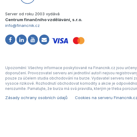
Server od roku 2003 vydává
Centrum finančního vzdělávání, s.r.o.
info@financnik.cz
Upozornění: Všechny informace poskytované na Financnik.cz jsou určeny 
doporučení. Provozovatel serveru ani jednotliví autoři nejsou registrova
pouze za účelem studia obchodování na burze. Vydavatel serveru není zod
vysoce rizikové. Rozhodnutí obchodovat komodity a akcie je odpovědnos
nerozumíte. Pamatujte, že burza má svá pravidla, kterým je třeba porozum
Zásady ochrany osobních údajů
Cookies na serveru Financnik.c