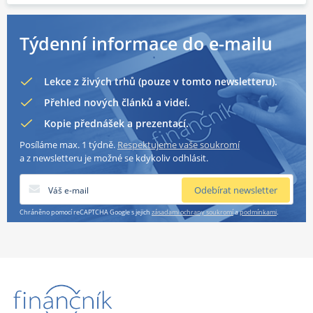
Týdenní informace do e-mailu
Lekce z živých trhů (pouze v tomto newsletteru).
Přehled nových článků a videí.
Kopie přednášek a prezentací.
Posíláme max. 1 týdně.
Respektujeme vaše soukromí
a z newsletteru je možné se kdykoliv odhlásit.
Chráněno pomocí reCAPTCHA Google s jejich
zásadami ochrany soukromí
a
podmínkami
.