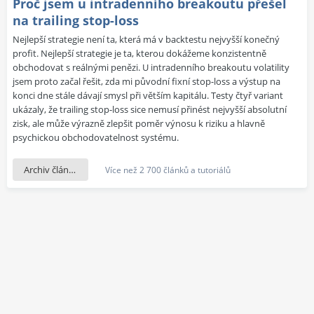
Proč jsem u intradenního breakoutu přešel
na trailing stop-loss
Nejlepší strategie není ta, která má v backtestu nejvyšší konečný
profit. Nejlepší strategie je ta, kterou dokážeme konzistentně
obchodovat s reálnými penězi. U intradenního breakoutu volatility
jsem proto začal řešit, zda mi původní fixní stop-loss a výstup na
konci dne stále dávají smysl při větším kapitálu. Testy čtyř variant
ukázaly, že trailing stop-loss sice nemusí přinést nejvyšší absolutní
zisk, ale může výrazně zlepšit poměr výnosu k riziku a hlavně
psychickou obchodovatelnost systému.
Archiv článků
Více než 2 700 článků a tutoriálů