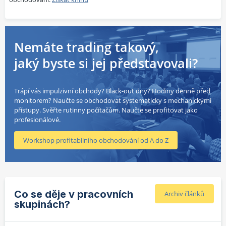
Nemáte trading takový,
jaký byste si jej představovali?
Trápí vás impulzivní obchody? Black-out dny? Hodiny denně před
monitorem? Naučte se obchodovat systematicky s mechanickými
přístupy. Svěřte rutinny počítačům. Naučte se profitovat jako
profesionálové.
Workshop profitabilního obchodování od A do Z
Co se děje v pracovních
Archiv článků
skupinách?