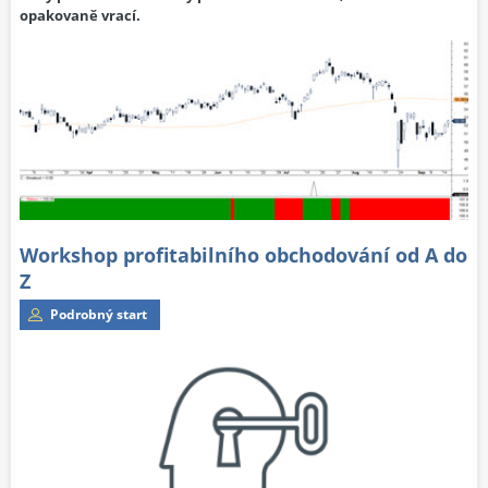
opakovaně vrací.
Workshop profitabilního obchodování od A do
Z
Podrobný start