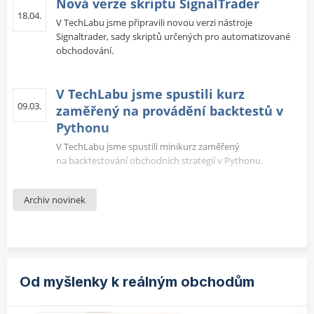
Nová verze skriptu SignalTrader
18.04.
V TechLabu jsme připravili novou verzi nástroje
Signaltrader, sady skriptů určených pro automatizované
obchodování.
V TechLabu jsme spustili kurz
09.03.
zaměřený na provádění backtestů v
Pythonu
V TechLabu jsme spustili minikurz zaměřený
na backtestování obchodních strategií v Pythonu.
Archiv novinek
Nová verze obchodního deníku
02.03.
V TechLabu jsme připravilii novou verzi automatizovaného
obchodního deníku.
Nový doplněk Yahoo Downloaderu -
Od myšlenky k reálným obchodům
03.01.
interaktivní dashboard