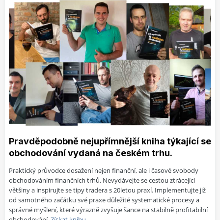
V TechLabu jsme publikovali nový doplněk pro Yahoo
Downloader – grafický dashboard pro vizualizaci a analýzu
stažených dat.
Pravděpodobně nejupřímnější kniha týkající se
obchodování vydaná na českém trhu.
Praktický průvodce dosažení nejen finanční, ale i časové svobody
obchodováním finančních trhů. Nevydávejte se cestou ztrácející
většiny a inspirujte se tipy tradera s 20letou praxí. Implementujte již
od samotného začátku své praxe důležité systematické procesy a
správné myšlení, které výrazně zvyšuje šance na stabilně profitabilní
obchodování.
Získat knihu