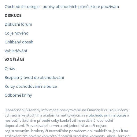
Obchodní strategie - popisy obchodních plánů, které používám
DISKUZE
Diskuzní fórum
Co je nového
Oblíbený obsah
Vyhledávání
VZDĚLÁNÍ
O nás
Bezplatný úvod do obchodování
Kurzy obchodování na burze
Odborné knihy
Upozornění: Všechny informace poskytované na Financnik.cz jsou určeny
výhradně ke studijním účelům témat týkajících se
obchodování na burze
a
neslouží v žádném případě coby konkrétní investiční či obchodní
doporučení. Provozovatel serveru ani jednotliví autoři nejsou
registrovanými brokery či investičním poradcem ani makléřem. Jsou-li na
stránkách zmiňovány konkrétní finanční produkty, komodity, akcie, forex či