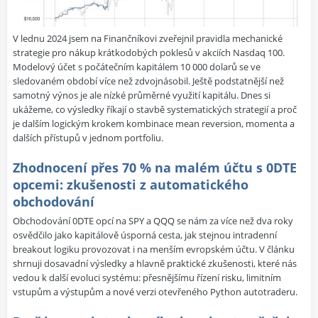
V lednu 2024 jsem na Finančníkovi zveřejnil pravidla mechanické
strategie pro nákup krátkodobých poklesů v akciích Nasdaq 100.
Modelový účet s počátečním kapitálem 10 000 dolarů se ve
sledovaném období více než zdvojnásobil. Ještě podstatnější než
samotný výnos je ale nízké průměrné využití kapitálu. Dnes si
ukážeme, co výsledky říkají o stavbě systematických strategií a proč
je dalším logickým krokem kombinace mean reversion, momenta a
dalších přístupů v jednom portfoliu.
Zhodnocení přes 70 % na malém účtu s 0DTE
opcemi: zkušenosti z automatického
obchodování
Obchodování 0DTE opcí na SPY a QQQ se nám za více než dva roky
osvědčilo jako kapitálově úsporná cesta, jak stejnou intradenní
breakout logiku provozovat i na menším evropském účtu. V článku
shrnuji dosavadní výsledky a hlavně praktické zkušenosti, které nás
vedou k další evoluci systému: přesnějšímu řízení risku, limitním
vstupům a výstupům a nové verzi otevřeného Python autotraderu.