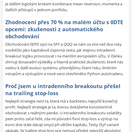
je dalším logickým krokem kombinace mean reversion, momenta a
dalších přístupů v jednom portfoliu.
Zhodnocení přes 70 % na malém účtu s 0DTE
opcemi: zkušenosti z automatického
obchodování
Obchodování 0DTE opcí na SPY a QQQ se nám za více než dva roky
osvědčilo jako kapitálově úsporná cesta, jak stejnou intradenní
breakout logiku provozovat i na menším evropském účtu. V článku
shrnuji dosavadní výsledky a hlavně praktické zkušenosti, které nás
vedou k další evoluci systému: přesnějšímu řízení risku, limitním
vstupům a výstupům a nové verzi otevřeného Python autotraderu.
Proč jsem u intradenního breakoutu přešel
na trailing stop-loss
Nejlepší strategie není ta, která má v backtestu nejvyšší konečný
profit. Nejlepší strategie je ta, kterou dokážeme konzistentně
obchodovat s reálnými penězi. U intradenního breakoutu volatility
jsem proto začal řešit, zda mi původní fixní stop-loss a výstup na
konci dne stále dávají smysl při větším kapitálu. Testy čtyř variant
ukázaly, že trailing stop-loss sice nemusí přinést nejvyšší absolutní