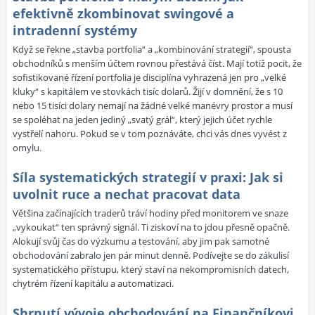
efektivně zkombinovat swingové a
intradenní systémy
Když se řekne „stavba portfolia“ a „kombinování strategií“, spousta
obchodníků s menším účtem rovnou přestává číst. Mají totiž pocit, že
sofistikované řízení portfolia je disciplína vyhrazená jen pro „velké
kluky“ s kapitálem ve stovkách tisíc dolarů. Žijí v domnění, že s 10
nebo 15 tisíci dolary nemají na žádné velké manévry prostor a musí
se spoléhat na jeden jediný „svatý grál“, který jejich účet rychle
vystřelí nahoru. Pokud se v tom poznáváte, chci vás dnes vyvést z
omylu.
Síla systematických strategií v praxi: Jak si
uvolnit ruce a nechat pracovat data
Většina začínajících traderů tráví hodiny před monitorem ve snaze
„vykoukat“ ten správný signál. Ti ziskoví na to jdou přesně opačně.
Alokují svůj čas do výzkumu a testování, aby jim pak samotné
obchodování zabralo jen pár minut denně. Podívejte se do zákulisí
systematického přístupu, který staví na nekompromisních datech,
chytrém řízení kapitálu a automatizaci.
Shrnutí vývoje obchodování na Finančníkovi