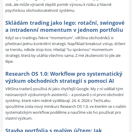
zisk, ale může výrazně zlepšit poměr výnosu k riziku a hlavně
psychickou obchodovatelnost systému.
Skládám trading jako lego: rotační, swingové
a intradenní momentum v jednom portfoliu
Když se v tradingu řekne "momentum", většina obchodníků si
představí jednu konkrétní strategii. Například breakout vstup, držení
se trendu, někde stop-loss. Hledají "tu správnou" momentum
strategii, která by utáhla všechno sama. Z mé zkušenosti to jde ale
lépe.
Research OS 1.0: Workflow pro systematický
výzkum obchodních strategií s pomocí AI
Většina traderů používá AI jako chytřejší Google. My z ní udělali tým
neúnavných výzkumných asistentů – a postavili s ní první obchodní
systémy, které nám reálně vydělávají. 24. 4. 2026 v TechLabu
spouštíme zcela nový minikurz Research OS 1.0, ve kterém se s naším
systematickým workflow podělíme a naučíme vás ho používat pro
vlastní výzkum.
Stavba portfolia s malým účtem: Jak