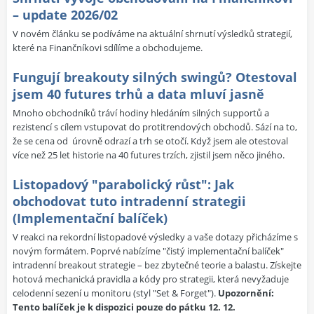
– update 2026/02
V novém článku se podíváme na aktuální shrnutí výsledků strategií,
které na Finančníkovi sdílíme a obchodujeme.
Fungují breakouty silných swingů? Otestoval
jsem 40 futures trhů a data mluví jasně
Mnoho obchodníků tráví hodiny hledáním silných supportů a
rezistencí s cílem vstupovat do protitrendových obchodů. Sází na to,
že se cena od úrovně odrazí a trh se otočí. Když jsem ale otestoval
více než 25 let historie na 40 futures trzích, zjistil jsem něco jiného.
Listopadový "parabolický růst": Jak
obchodovat tuto intradenní strategii
(Implementační balíček)
V reakci na rekordní listopadové výsledky a vaše dotazy přicházíme s
novým formátem. Poprvé nabízíme "čistý implementační balíček"
intradenní breakout strategie – bez zbytečné teorie a balastu. Získejte
hotová mechanická pravidla a kódy pro strategii, která nevyžaduje
celodenní sezení u monitoru (styl "Set & Forget").
Upozornění:
Tento balíček je k dispozici pouze do pátku 12. 12.