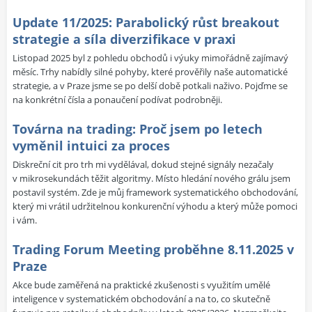
Update 11/2025: Parabolický růst breakout
strategie a síla diverzifikace v praxi
Listopad 2025 byl z pohledu obchodů i výuky mimořádně zajímavý
měsíc. Trhy nabídly silné pohyby, které prověřily naše automatické
strategie, a v Praze jsme se po delší době potkali naživo. Pojďme se
na konkrétní čísla a ponaučení podívat podrobněji.
Továrna na trading: Proč jsem po letech
vyměnil intuici za proces
Diskreční cit pro trh mi vydělával, dokud stejné signály nezačaly
v mikrosekundách těžit algoritmy. Místo hledání nového grálu jsem
postavil systém. Zde je můj framework systematického obchodování,
který mi vrátil udržitelnou konkurenční výhodu a který může pomoci
i vám.
Trading Forum Meeting proběhne 8.11.2025 v
Praze
Akce bude zaměřená na praktické zkušenosti s využitím umělé
inteligence v systematickém obchodování a na to, co skutečně