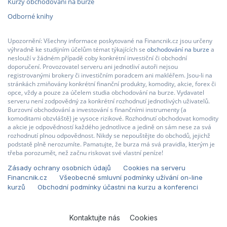
Kurzy obchodování na burze
Odborné knihy
Upozornění: Všechny informace poskytované na Financnik.cz jsou určeny
výhradně ke studijním účelům témat týkajících se
obchodování na burze
a
neslouží v žádném případě coby konkrétní investiční či obchodní
doporučení. Provozovatel serveru ani jednotliví autoři nejsou
registrovanými brokery či investičním poradcem ani makléřem. Jsou-li na
stránkách zmiňovány konkrétní finanční produkty, komodity, akcie, forex či
opce, vždy a pouze za účelem studia obchodování na burze. Vydavatel
serveru není zodpovědný za konkrétní rozhodnutí jednotlivých uživatelů.
Burzovní obchodování a investování s finančními instrumenty (a
komoditami obzvláště) je vysoce rizikové. Rozhodnutí obchodovat komodity
a akcie je odpovědností každého jednotlivce a jedině on sám nese za svá
rozhodnutí plnou odpovědnost. Nikdy se nepouštějte do obchodů, jejichž
podstatě plně nerozumíte. Pamatujte, že burza má svá pravidla, kterým je
třeba porozumět, než začnu riskovat své vlastní peníze!
Zásady ochrany osobních údajů
Cookies na serveru
Financnik.cz
Všeobecné smluvní podmínky užívání on-line
kurzů
Obchodní podmínky účastni na kurzu a konferenci
Kontaktujte nás
Cookies