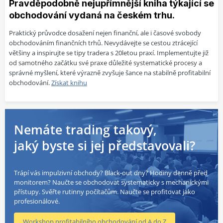
Pravděpodobně nejupřímnější kniha týkající se
obchodování vydaná na českém trhu.
Praktický průvodce dosažení nejen finanční, ale i časové svobody
obchodováním finančních trhů. Nevydávejte se cestou ztrácející
většiny a inspirujte se tipy tradera s 20letou praxí. Implementujte již
od samotného začátku své praxe důležité systematické procesy a
správné myšlení, které výrazně zvyšuje šance na stabilně profitabilní
obchodování.
Získat knihu
Nemáte trading takový,
jaký byste si jej představovali?
Trápí vás impulzivní obchody? Black-out dny? Hodiny denně před
monitorem? Naučte se obchodovat systematicky s mechanickými
přístupy. Svěřte rutinny počítačům. Naučte se profitovat jako
profesionálové.
Workshop profitabilního obchodování od A do Z