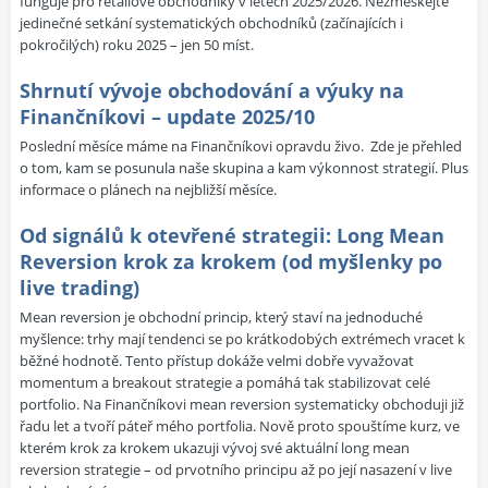
funguje pro retailové obchodníky v letech 2025/2026. Nezmeškejte
jedinečné setkání systematických obchodníků (začínajících i
pokročilých) roku 2025 – jen 50 míst.
Shrnutí vývoje obchodování a výuky na
Finančníkovi – update 2025/10
Poslední měsíce máme na Finančníkovi opravdu živo.
Zde je přehled
o tom, kam se posunula naše skupina a kam výkonnost strategií. Plus
informace o plánech na nejbližší měsíce.
Od signálů k otevřené strategii: Long Mean
Reversion krok za krokem (od myšlenky po
live trading)
Mean reversion je obchodní princip, který staví na jednoduché
myšlence: trhy mají tendenci se po krátkodobých extrémech vracet k
běžné hodnotě. Tento přístup dokáže velmi dobře vyvažovat
momentum a breakout strategie a pomáhá tak stabilizovat celé
portfolio. Na Finančníkovi mean reversion systematicky obchoduji již
řadu let a tvoří páteř mého portfolia. Nově proto spouštíme kurz, ve
kterém krok za krokem ukazuji vývoj své aktuální long mean
reversion strategie – od prvotního principu až po její nasazení v live