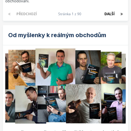
obchodování.
PŘEDCHOZÍ
Stránka 1 z 90
DALŠÍ
Od myšlenky k reálným obchodům