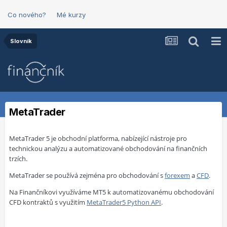
Co nového?
Mé kurzy
Slovník
MetaTrader
MetaTrader 5 je obchodní platforma, nabízející nástroje pro
technickou analýzu a automatizované obchodování na finančních
trzích.
MetaTrader se používá zejména pro obchodování s
forexem
a
CFD
.
Na Finančníkovi využíváme MT5 k automatizovanému obchodování
CFD kontraktů s využitím
MetaTrader5 Python API
.