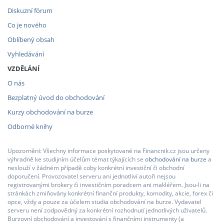
Diskuzní fórum
Co je nového
Oblíbený obsah
Vyhledávání
VZDĚLÁNÍ
O nás
Bezplatný úvod do obchodování
Kurzy obchodování na burze
Odborné knihy
Upozornění: Všechny informace poskytované na Financnik.cz jsou určeny
výhradně ke studijním účelům témat týkajících se
obchodování na burze
a
neslouží v žádném případě coby konkrétní investiční či obchodní
doporučení. Provozovatel serveru ani jednotliví autoři nejsou
registrovanými brokery či investičním poradcem ani makléřem. Jsou-li na
stránkách zmiňovány konkrétní finanční produkty, komodity, akcie, forex či
opce, vždy a pouze za účelem studia obchodování na burze. Vydavatel
serveru není zodpovědný za konkrétní rozhodnutí jednotlivých uživatelů.
Burzovní obchodování a investování s finančními instrumenty (a