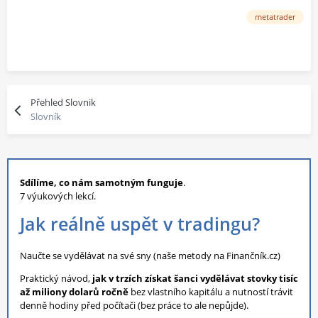
metatrader
Přehled Slovnik
Slovník
Sdílíme, co nám samotným funguje
.
7 výukových lekcí.
Jak reálně uspět v tradingu?
Naučte se vydělávat na své sny (naše metody na Finančník.cz)
Praktický návod,
jak v trzích získat šanci vydělávat stovky tisíc
až miliony dolarů ročně
bez vlastního kapitálu a nutností trávit
denně hodiny před počítači (bez práce to ale nepůjde).