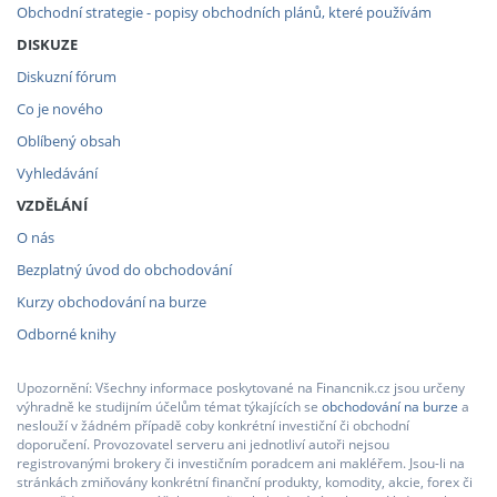
Obchodní strategie - popisy obchodních plánů, které používám
DISKUZE
Diskuzní fórum
Co je nového
Oblíbený obsah
Vyhledávání
VZDĚLÁNÍ
O nás
Bezplatný úvod do obchodování
Kurzy obchodování na burze
Odborné knihy
Upozornění: Všechny informace poskytované na Financnik.cz jsou určeny
výhradně ke studijním účelům témat týkajících se
obchodování na burze
a
neslouží v žádném případě coby konkrétní investiční či obchodní
doporučení. Provozovatel serveru ani jednotliví autoři nejsou
registrovanými brokery či investičním poradcem ani makléřem. Jsou-li na
stránkách zmiňovány konkrétní finanční produkty, komodity, akcie, forex či