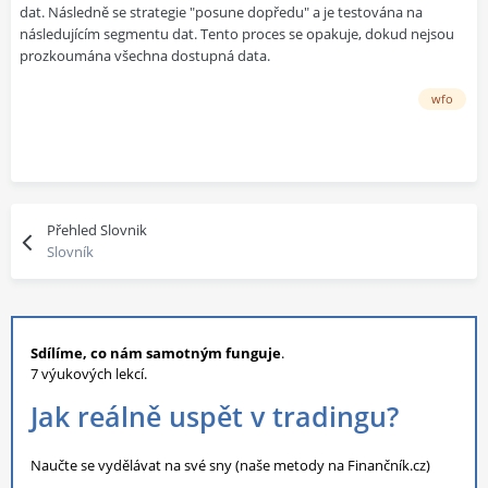
dat. Následně se strategie "posune dopředu" a je testována na
následujícím segmentu dat. Tento proces se opakuje, dokud nejsou
prozkoumána všechna dostupná data.
wfo
Přehled Slovnik
Slovník
Sdílíme, co nám samotným funguje
.
7 výukových lekcí.
Jak reálně uspět v tradingu?
Naučte se vydělávat na své sny (naše metody na Finančník.cz)