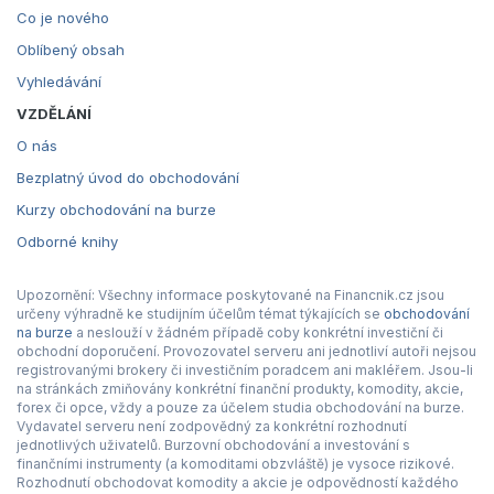
Co je nového
Oblíbený obsah
Vyhledávání
VZDĚLÁNÍ
O nás
Bezplatný úvod do obchodování
Kurzy obchodování na burze
Odborné knihy
Upozornění: Všechny informace poskytované na Financnik.cz jsou
určeny výhradně ke studijním účelům témat týkajících se
obchodování
na burze
a neslouží v žádném případě coby konkrétní investiční či
obchodní doporučení. Provozovatel serveru ani jednotliví autoři nejsou
registrovanými brokery či investičním poradcem ani makléřem. Jsou-li
na stránkách zmiňovány konkrétní finanční produkty, komodity, akcie,
forex či opce, vždy a pouze za účelem studia obchodování na burze.
Vydavatel serveru není zodpovědný za konkrétní rozhodnutí
jednotlivých uživatelů. Burzovní obchodování a investování s
finančními instrumenty (a komoditami obzvláště) je vysoce rizikové.
Rozhodnutí obchodovat komodity a akcie je odpovědností každého