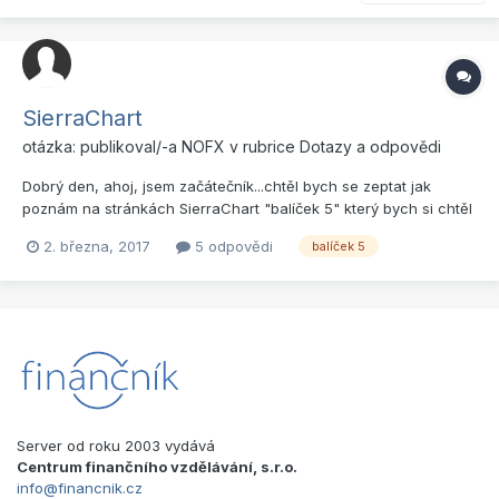
SierraChart
otázka: publikoval/-a
NOFX
v rubrice
Dotazy a odpovědi
Dobrý den, ahoj, jsem začátečník...chtěl bych se zeptat jak
poznám na stránkách SierraChart "balíček 5" který bych si chtěl
zatím na zkoušku stáhnout a nainstalovat? Děkuji moc za
2. března, 2017
5 odpovědi
balíček 5
odpověď.
Server od roku 2003 vydává
Centrum finančního vzdělávání, s.r.o.
info@financnik.cz