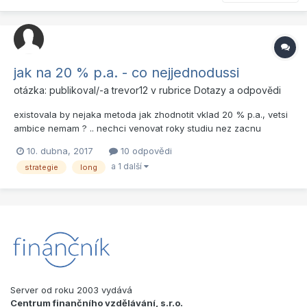
jak na 20 % p.a. - co nejjednodussi
otázka: publikoval/-a
trevor12
v rubrice
Dotazy a odpovědi
existovala by nejaka metoda jak zhodnotit vklad 20 % p.a., vetsi
ambice nemam ? .. nechci venovat roky studiu nez zacnu
naostro obchodovat, chtel bych neco jednoducheho, preferoval
10. dubna, 2017
10 odpovědi
bych long pozice ne intraday ale delsi timeframe ... hledam svaty
a 1 další
strategie
long
gral ktery neexistuje a proste je potreba venovat rok...
Server od roku 2003 vydává
Centrum finančního vzdělávání, s.r.o.