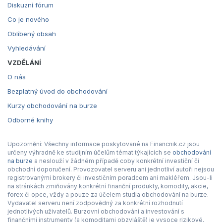
Diskuzní fórum
Co je nového
Oblíbený obsah
Vyhledávání
VZDĚLÁNÍ
O nás
Bezplatný úvod do obchodování
Kurzy obchodování na burze
Odborné knihy
Upozornění: Všechny informace poskytované na Financnik.cz jsou
určeny výhradně ke studijním účelům témat týkajících se
obchodování
na burze
a neslouží v žádném případě coby konkrétní investiční či
obchodní doporučení. Provozovatel serveru ani jednotliví autoři nejsou
registrovanými brokery či investičním poradcem ani makléřem. Jsou-li
na stránkách zmiňovány konkrétní finanční produkty, komodity, akcie,
forex či opce, vždy a pouze za účelem studia obchodování na burze.
Vydavatel serveru není zodpovědný za konkrétní rozhodnutí
jednotlivých uživatelů. Burzovní obchodování a investování s
finančními instrumenty (a komoditami obzvláště) je vysoce rizikové.