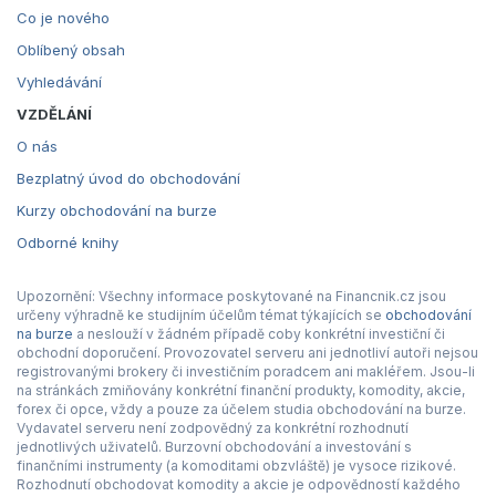
Co je nového
Oblíbený obsah
Vyhledávání
VZDĚLÁNÍ
O nás
Bezplatný úvod do obchodování
Kurzy obchodování na burze
Odborné knihy
Upozornění: Všechny informace poskytované na Financnik.cz jsou
určeny výhradně ke studijním účelům témat týkajících se
obchodování
na burze
a neslouží v žádném případě coby konkrétní investiční či
obchodní doporučení. Provozovatel serveru ani jednotliví autoři nejsou
registrovanými brokery či investičním poradcem ani makléřem. Jsou-li
na stránkách zmiňovány konkrétní finanční produkty, komodity, akcie,
forex či opce, vždy a pouze za účelem studia obchodování na burze.
Vydavatel serveru není zodpovědný za konkrétní rozhodnutí
jednotlivých uživatelů. Burzovní obchodování a investování s
finančními instrumenty (a komoditami obzvláště) je vysoce rizikové.
Rozhodnutí obchodovat komodity a akcie je odpovědností každého