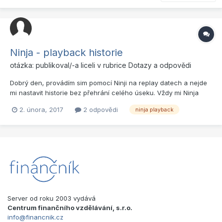
Ninja - playback historie
otázka: publikoval/-a
liceli
v rubrice
Dotazy a odpovědi
Dobrý den, provádím sim pomocí Ninji na replay datech a nejde
mi nastavit historie bez přehrání celého úseku. Vždy mi Ninja
zobrazí jen jeden den. Takže si nemohu vyznačit SR z
2. února, 2017
2 odpovědi
ninja playback
předešlých dnů. Dá se to nějak vyřešit? Např. že by si Ninja uložil
přehraná data a příště je načetl, aby se nemuselo znovu...
Server od roku 2003 vydává
Centrum finančního vzdělávání, s.r.o.
info@financnik.cz