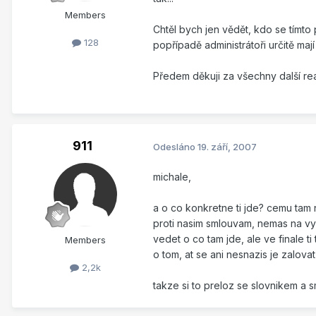
Members
Chtěl bych jen vědět, kdo se tímto 
128
popřípadě administrátoři určitě ma
Předem děkuji za všechny další re
911
Odesláno
19. září, 2007
michale,
a o co konkretne ti jde? cemu tam 
proti nasim smlouvam, nemas na vyb
vedet o co tam jde, ale ve finale t
Members
o tom, at se ani nesnazis je zalova
2,2k
takze si to preloz se slovnikem a 