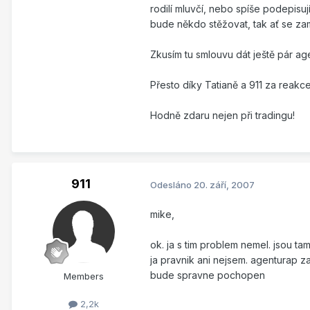
rodilí mluvčí, nebo spíše podepisu
bude někdo stěžovat, tak ať se za
Zkusím tu smlouvu dát ještě pár ag
Přesto díky Tatianě a 911 za reakce
Hodně zdaru nejen při tradingu!
911
Odesláno
20. září, 2007
mike,
ok. ja s tim problem nemel. jsou t
ja pravnik ani nejsem. agenturap zap
bude spravne pochopen
Members
2,2k