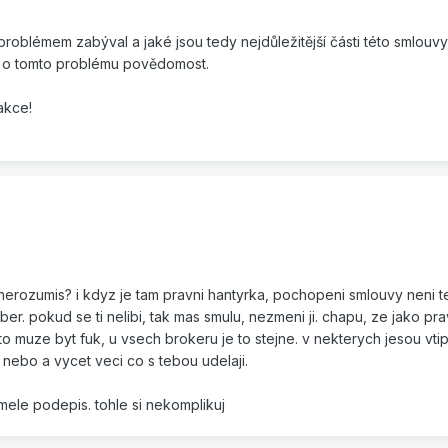
problémem zabýval a jaké jsou tedy nejdůležitější části této smlouvy
jí o tomto problému povědomost.
akce!
nerozumis? i kdyz je tam pravni hantyrka, pochopeni smlouvy neni t
er. pokud se ti nelibi, tak mas smulu, nezmeni ji. chapu, ze jako pr
i to muze byt fuk, u vsech brokeru je to stejne. v nekterych jesou vt
t nebo a vycet veci co s tebou udelaji.
smele podepis. tohle si nekomplikuj