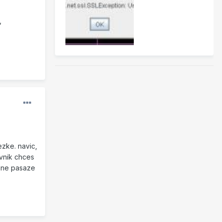
,
ezke. navic,
avnik chces
ipne pasaze