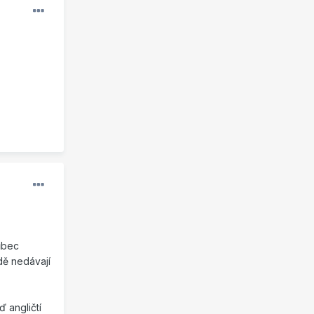
vůbec
dě nedávají
ď angličtí