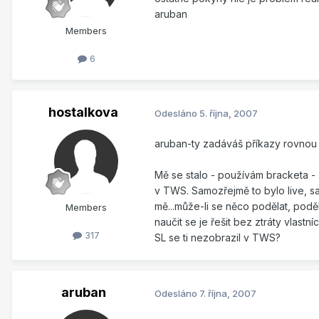
aruban
Members
6
hostalkova
Odesláno
5. října, 2007
aruban-ty zadáváš příkazy rovnou
Mě se stalo - používám bracketa -
v TWS. Samozřejmě to bylo live, sa
mě...může-li se něco podělat, poděl
Members
naučit se je řešit bez ztráty vlast
317
SL se ti nezobrazil v TWS?
aruban
Odesláno
7. října, 2007