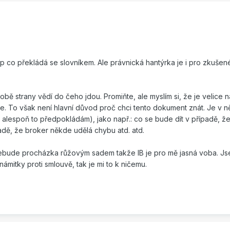
yp co překládá se slovníkem. Ale právnická hantýrka je i pro zkuše
obě strany vědí do čeho jdou. Promiňte, ale myslím si, že je velice n
je. To však není hlavní důvod proč chci tento dokument znát. Je v 
 alespoň to předpokládám), jako např.: co se bude dít v případě, ž
adě, že broker někde udělá chybu atd. atd.
ebude procházka růžovým sadem takže IB je pro mě jasná voba. Js
námitky proti smlouvě, tak je mi to k ničemu.