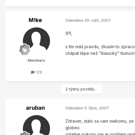
M!ke
Odesláno
20. září, 2007
911,
s tím máš pravdu, zkusím to zprac
chápat lépe než "klasický" tlumočn
Members
128
2 týdny později...
aruban
Odesláno
5. října, 2007
Zdravim, stalo sa vam niekomu, ze 
globex.
ostatne pokyny nie je problem rea