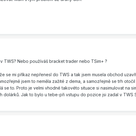
 v TWS? Nebo používáš bracket trader nebo TSim+ ?
 že se mi příkaz nepřenesl do TWS a tak jsem musela obchod uzavř
mozřejmě jsem to neměla zažité z dema, a samozřejmě se trh otočil 
á se to. Proto je velmi vhodné takovéto situace si nasimulovat na si
ních dolárků. Jak to bylo u tebe-při vstupu do pozice jsi zadal v TWS 