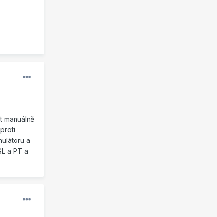
ít manuálně
proti
mulátoru a
SL a PT a