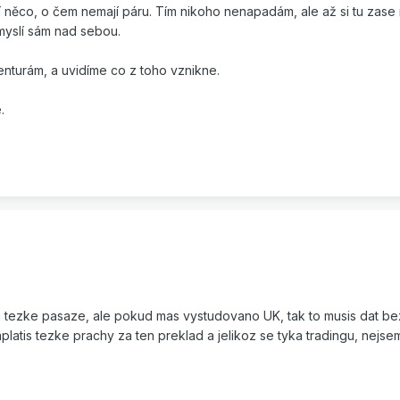
jí něco, o čem nemají páru. Tím nikoho nenapadám, ale až si tu zase 
myslí sám nad sebou.
enturám, a uvidíme co z toho vznikne.
.
am tezke pasaze, ale pokud mas vystudovano UK, tak to musis dat bez
latis tezke prachy za ten preklad a jelikoz se tyka tradingu, nejsem s