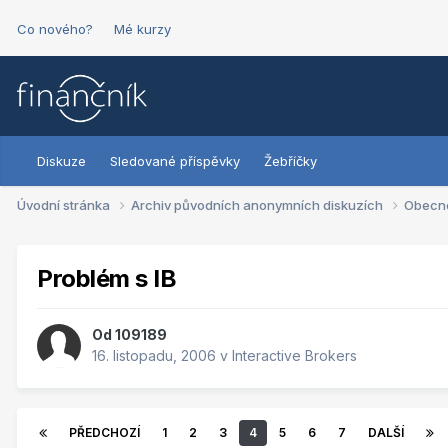
Co nového?
Mé kurzy
Diskuze
Sledované příspěvky
Žebříčky
Úvodní stránka
Archiv původních anonymních diskuzích
Obecn
Problém s IB
Od
109189
16. listopadu, 2006
v
Interactive Brokers
PŘEDCHOZÍ
1
2
3
4
5
6
7
DALŠÍ