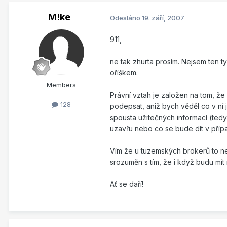
M!ke
Odesláno
19. září, 2007
911,
ne tak zhurta prosím. Nejsem ten t
oříškem.
Members
Právní vztah je založen na tom, že 
128
podepsat, aniž bych věděl co v ní 
spousta užitečných informací (tedy
uzavřu nebo co se bude dít v příp
Vím že u tuzemských brokerů to n
srozuměn s tím, že i když budu mít 
Ať se daří!