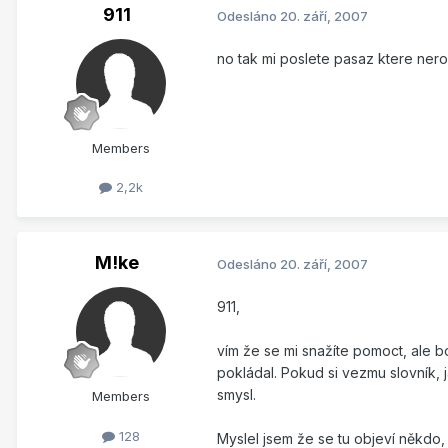
911
Odesláno
20. září, 2007
no tak mi poslete pasaz ktere nero
Members
2,2k
M!ke
Odesláno
20. září, 2007
911,
vím že se mi snažíte pomoct, ale b
pokládal. Pokud si vezmu slovník, 
smysl.
Members
128
Myslel jsem že se tu objeví někdo, 