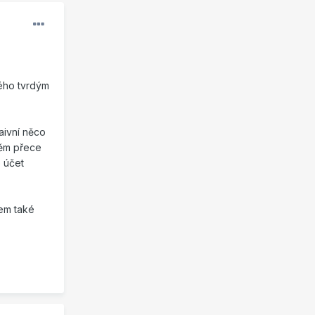
ného tvrdým
aivní něco
něm přece
e účet
em také