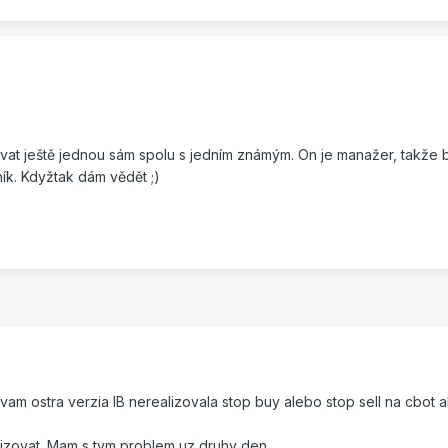
ovat ještě jednou sám spolu s jedním známým. On je manažer, takže 
ík. Kdyžtak dám vědět ;)
vam ostra verzia IB nerealizovala stop buy alebo stop sell na cbot 
lizovat. Mam s tym problem uz druhy den.