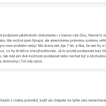
před podpisem jakéhokoliv dokumentu-i v bance-vše čtou, hlavně to m
sku. Ale možná jsem hloupá, ale americkému právnímu systému věřím
pro mne problém nebyl. Má dcera tam žije 7 let, a říká, že tam by si
ěco, co by tě těžce znevýhodňovalo. Já to prostě podepsala bez čte
ilo, tak máš jen dvě možnosti-podepsat nebo nechat být a obchodov
 domoviny.) Toť můj názor.
cházím z rodiny právníků, tudíž asi chápete že tyhle věci nenecháv