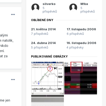
silverko
M!ke
5
5
příspěvků
příspěvků
OBLÍBENÉ DNY
21. května 2014
17. listopadu 2006
7 příspěvků
6 příspěvků
alými
 natolik,
24. dubna 2014
16. listopadu 2006
 nikdo
5 příspěvků
4 příspěvky
ní.
at za
PUBLIKOVANÉ OBRÁZKY
áme jen