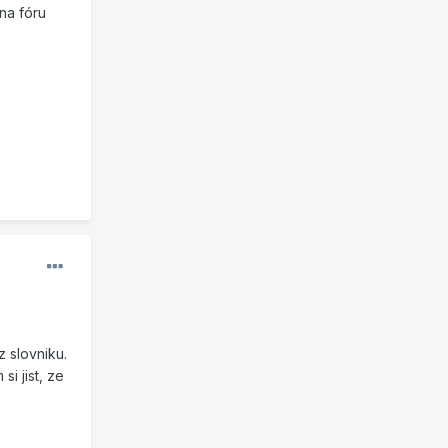
na fóru
 slovniku.
i jist, ze