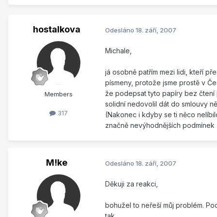
hostalkova
Odesláno
18. září, 2007
Michale,
já osobně patřím mezi lidi, kteří 
písmeny, protože jsme prostě v Če
že podepsat tyto papíry bez čtení 
Members
solidní nedovolil dát do smlouvy n
317
(Nakonec i kdyby se ti něco nelíb
značně nevýhodnějších podmínek z
M!ke
Odesláno
18. září, 2007
Děkuji za reakci,
bohužel to neřeší můj problém. Po
tak...