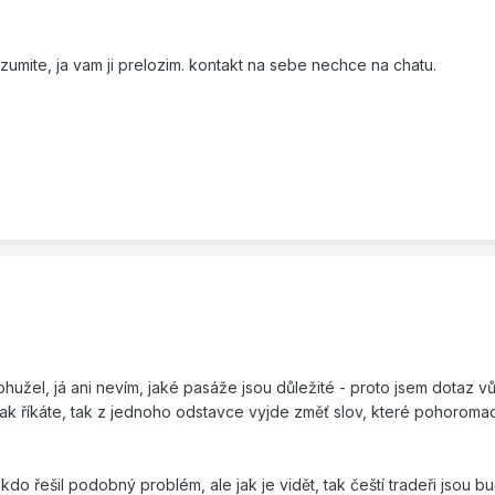
zumite, ja vam ji prelozim. kontakt na sebe nechce na chatu.
ohužel, já ani nevím, jaké pasáže jsou důležité - proto jsem dotaz 
jak říkáte, tak z jednoho odstavce vyjde změť slov, které pohoroma
kdo řešil podobný problém, ale jak je vidět, tak čeští tradeři jsou bu