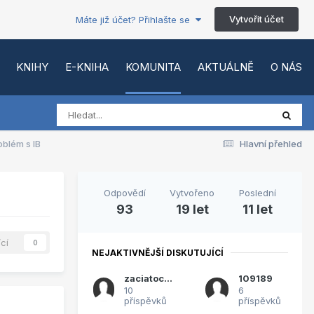
Vytvořit účet
Máte již účet? Přihlašte se
KNIHY
E-KNIHA
KOMUNITA
AKTUÁLNĚ
O NÁS
oblém s IB
Hlavní přehled
Odpovědí
Vytvořeno
Poslední
93
19 let
11 let
ící
0
NEJAKTIVNĚJŠÍ DISKUTUJÍCÍ
zaciatocnik1
109189
10
6
příspěvků
příspěvků