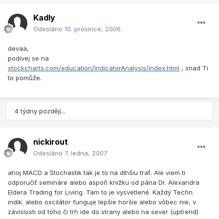
Kadly
Odesláno
10. prosince, 2006
devaa,
podívej se na
stockcharts.com/education/IndicatorAnalysis/index.html
, snad Ti
to pomůže.
4 týdny později...
nickirout
Odesláno
7. ledna, 2007
ahoj MACD a Stochastik tak je to na dlhšiu trať. Ale viem ti
odporučiť semináre alebo aspoň knižku od pána Dr. Alexandra
Eldera Trading for Living. Tam to je vysvetlené. Každý Techn.
indik. alebo oscilátor funguje lepšie horšie alebo vôbec nie, v
závislosti od toho či trh ide do strany alebo na sever (uptrend)