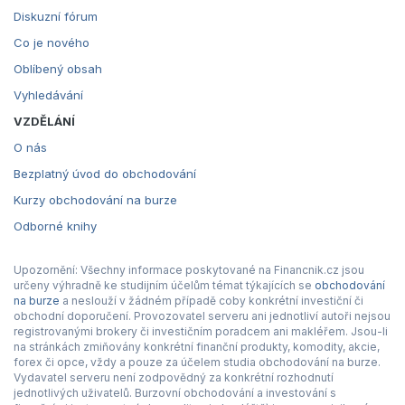
Diskuzní fórum
Co je nového
Oblíbený obsah
Vyhledávání
VZDĚLÁNÍ
O nás
Bezplatný úvod do obchodování
Kurzy obchodování na burze
Odborné knihy
Upozornění: Všechny informace poskytované na Financnik.cz jsou
určeny výhradně ke studijním účelům témat týkajících se
obchodování
na burze
a neslouží v žádném případě coby konkrétní investiční či
obchodní doporučení. Provozovatel serveru ani jednotliví autoři nejsou
registrovanými brokery či investičním poradcem ani makléřem. Jsou-li
na stránkách zmiňovány konkrétní finanční produkty, komodity, akcie,
forex či opce, vždy a pouze za účelem studia obchodování na burze.
Vydavatel serveru není zodpovědný za konkrétní rozhodnutí
jednotlivých uživatelů. Burzovní obchodování a investování s