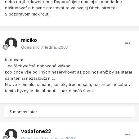
nebo na jih (downtrend.) Doporučujem naozaj si to poriadne
naštudovať a hlavne otestovať to vo svojej Obch. stratégii.
S pozdravom nickirout
miciko
Odesláno
7. ledna, 2007
to davaa:
...další zbytečně nahozené vlákno!
kdo chce vše od jiných naservírovat až pod nos aniž by se staral
sám ten si nezaslouží nic.
Nic ve zlém ale namáhej se taky trochu sám, až chceš něčeho v
tomto byznyse dosáhnout. Jinak nemáš šanci.
5 months later...
vodafone22
Odesláno
7. července, 2007