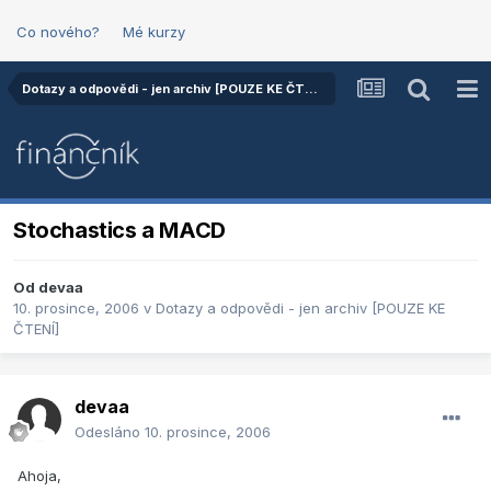
Co nového?
Mé kurzy
Dotazy a odpovědi - jen archiv [POUZE KE ČTENÍ]
Stochastics a MACD
Od
devaa
10. prosince, 2006
v
Dotazy a odpovědi - jen archiv [POUZE KE
ČTENÍ]
devaa
Odesláno
10. prosince, 2006
Ahoja,