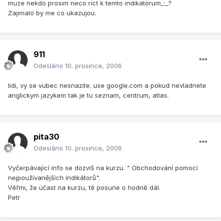
muze nekdo prosim neco rict k temto indikatorum_:_?
Zajimalo by me co ukazujou.
911
Odesláno
10. prosince, 2006
lidi, vy se vubec nesnazite. use google.com a pokud nevladnete
anglickym jazykem tak je tu seznam, centrum, atlas.
pita30
Odesláno
10. prosince, 2006
Vyčerpávající info se dozvíš na kurzu. " Obchodování pomocí
nejpoužívanějších indikátorů".
Věřmi, že účast na kurzu, tě posune o hodně dál.
Petr