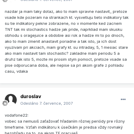
nazdar ja mam taky dotaz, ako to mam spravne nastavit_ pretoze
vsade kde pozeram na strankach kt. vysvetluju tieto indikatory tak
su tie indikatory pekne zobrazene, no v momente ked zacnem
TNT tak mi stochastics hadze jak pride, naprkliad mam skusku
obhodu s oragejuice a obdobie asi rok a hadze mi to po dnoch,
ako to mam zmenit anastavit poriadne a tak isto, ja ich dost
vyuzivam pri akciach, mam grafy kt. su intraday, 5, 1 mesiac stare
ako mam nastavit tam stochastic? zakladne mam periodu 5 a
druhz tak isto 5, mozte mi prosim stym pomoct, pretoze vsade sa
pise odporucana doba, ale nepise sa pri akom grafe z pohladu
casu, vdaka
duroslav
Odesláno
7. července, 2007
vodafone22:
vobec sa nemusiš zaťažovať hľadaním rôznej periódy pre rôzny
timeframe. Vzťah indikátoru k úsečkám je predsa vždy rovnaký
bezohľadu na to, na akom TF pracuješ.