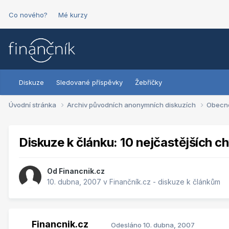
Co nového?
Mé kurzy
Diskuze
Sledované příspěvky
Žebříčky
Úvodní stránka
Archiv původních anonymních diskuzích
Obecn
Diskuze k článku: 10 nejčastějších c
Od
Financnik.cz
10. dubna, 2007
v
Finančník.cz - diskuze k článkům
Financnik.cz
Odesláno
10. dubna, 2007