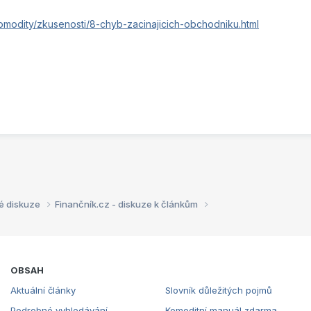
omodity/zkusenosti/8-chyb-zacinajicich-obchodniku.html
é diskuze
Finančník.cz - diskuze k článkům
OBSAH
Aktuální články
Slovník důležitých pojmů
Podrobné vyhledávání
Komoditní manuál zdarma