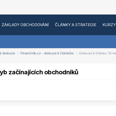
ZÁKLADY OBCHODOVÁNÍ
ČLÁNKY A STRATEGIE
KURZY
é diskuze
Finančník.cz - diskuze k článkům
Diskuze k článku: 10 n
hyb začínajících obchodníků