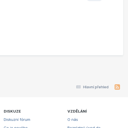
Hlavní přehled
DISKUZE
VZDĚLÁNÍ
Diskuzní fórum
O nás
Co je nového
Bezplatný úvod do