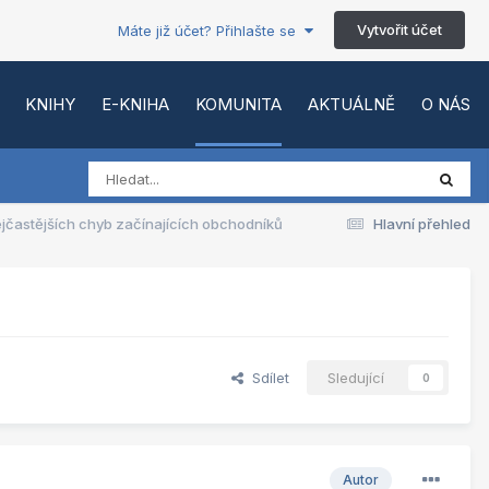
Vytvořit účet
Máte již účet? Přihlašte se
KNIHY
E-KNIHA
KOMUNITA
AKTUÁLNĚ
O NÁS
ejčastějších chyb začínajících obchodníků
Hlavní přehled
Sdílet
Sledující
0
Autor