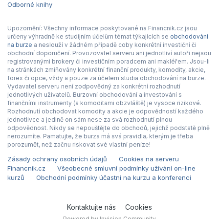
Odborné knihy
Upozornění: Všechny informace poskytované na Financnik.cz jsou
určeny výhradně ke studijním účelům témat týkajících se
obchodování
na burze
a neslouží v žádném případě coby konkrétní investiční či
obchodní doporučení. Provozovatel serveru ani jednotliví autoři nejsou
registrovanými brokery či investičním poradcem ani makléřem. Jsou-li
na stránkách zmiňovány konkrétní finanční produkty, komodity, akcie,
forex či opce, vždy a pouze za účelem studia obchodování na burze.
Vydavatel serveru není zodpovědný za konkrétní rozhodnutí
jednotlivých uživatelů. Burzovní obchodování a investování s
finančními instrumenty (a komoditami obzvláště) je vysoce rizikové.
Rozhodnutí obchodovat komodity a akcie je odpovědností každého
jednotlivce a jedině on sám nese za svá rozhodnutí plnou
odpovědnost. Nikdy se nepouštějte do obchodů, jejichž podstatě plně
nerozumíte. Pamatujte, že burza má svá pravidla, kterým je třeba
porozumět, než začnu riskovat své vlastní peníze!
Zásady ochrany osobních údajů
Cookies na serveru
Financnik.cz
Všeobecné smluvní podmínky užívání on-line
kurzů
Obchodní podmínky účastni na kurzu a konferenci
Kontaktujte nás
Cookies
Powered by Invision Community