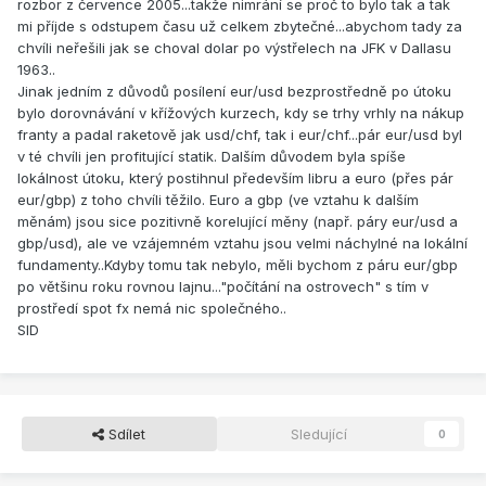
rozbor z července 2005...takže nimrání se proč to bylo tak a tak
mi příjde s odstupem času už celkem zbytečné...abychom tady za
chvíli neřešili jak se choval dolar po výstřelech na JFK v Dallasu
1963..
Jinak jedním z důvodů posílení eur/usd bezprostředně po útoku
bylo dorovnávání v křížových kurzech, kdy se trhy vrhly na nákup
franty a padal raketově jak usd/chf, tak i eur/chf...pár eur/usd byl
v té chvíli jen profitující statik. Dalším důvodem byla spíše
lokálnost útoku, který postihnul především libru a euro (přes pár
eur/gbp) z toho chvíli těžilo. Euro a gbp (ve vztahu k dalším
měnám) jsou sice pozitivně korelující měny (např. páry eur/usd a
gbp/usd), ale ve vzájemném vztahu jsou velmi náchylné na lokální
fundamenty..Kdyby tomu tak nebylo, měli bychom z páru eur/gbp
po většinu roku rovnou lajnu..."počítání na ostrovech" s tím v
prostředí spot fx nemá nic společného..
SID
Sdílet
Sledující
0