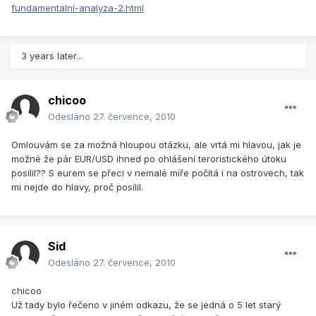
fundamentalni-analyza-2.html
3 years later...
chicoo
Odesláno
27. července, 2010
Omlouvám se za možná hloupou otázku, ale vrtá mi hlavou, jak je
možné že pár EUR/USD ihned po ohlášení teroristického útoku
posílil?? S eurem se přeci v nemalé míře počítá i na ostrovech, tak
mi nejde do hlavy, proč posílil.
Sid
Odesláno
27. července, 2010
chicoo
Už tady bylo řečeno v jiném odkazu, že se jedná o 5 let starý