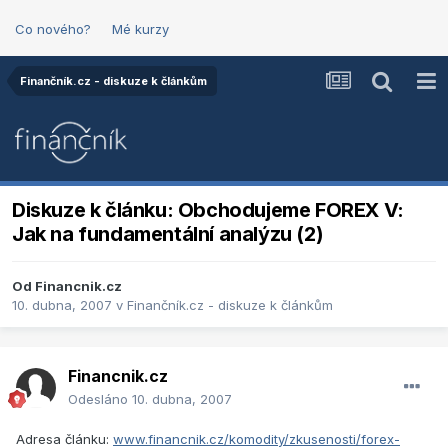
Co nového?
Mé kurzy
Finančník.cz - diskuze k článkům
Diskuze k článku: Obchodujeme FOREX V:
Jak na fundamentální analýzu (2)
Od
Financnik.cz
10. dubna, 2007
v
Finančník.cz - diskuze k článkům
Financnik.cz
Odesláno
10. dubna, 2007
Adresa článku:
www.financnik.cz/komodity/zkusenosti/forex-