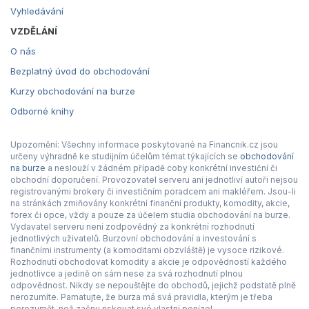
Vyhledávání
VZDĚLÁNÍ
O nás
Bezplatný úvod do obchodování
Kurzy obchodování na burze
Odborné knihy
Upozornění: Všechny informace poskytované na Financnik.cz jsou
určeny výhradně ke studijním účelům témat týkajících se
obchodování
na burze
a neslouží v žádném případě coby konkrétní investiční či
obchodní doporučení. Provozovatel serveru ani jednotliví autoři nejsou
registrovanými brokery či investičním poradcem ani makléřem. Jsou-li
na stránkách zmiňovány konkrétní finanční produkty, komodity, akcie,
forex či opce, vždy a pouze za účelem studia obchodování na burze.
Vydavatel serveru není zodpovědný za konkrétní rozhodnutí
jednotlivých uživatelů. Burzovní obchodování a investování s
finančními instrumenty (a komoditami obzvláště) je vysoce rizikové.
Rozhodnutí obchodovat komodity a akcie je odpovědností každého
jednotlivce a jedině on sám nese za svá rozhodnutí plnou
odpovědnost. Nikdy se nepouštějte do obchodů, jejichž podstatě plně
nerozumíte. Pamatujte, že burza má svá pravidla, kterým je třeba
porozumět, než začnu riskovat své vlastní peníze!