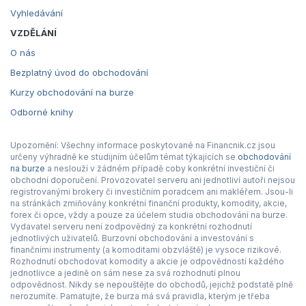
Vyhledávání
VZDĚLÁNÍ
O nás
Bezplatný úvod do obchodování
Kurzy obchodování na burze
Odborné knihy
Upozornění: Všechny informace poskytované na Financnik.cz jsou
určeny výhradně ke studijním účelům témat týkajících se
obchodování
na burze
a neslouží v žádném případě coby konkrétní investiční či
obchodní doporučení. Provozovatel serveru ani jednotliví autoři nejsou
registrovanými brokery či investičním poradcem ani makléřem. Jsou-li
na stránkách zmiňovány konkrétní finanční produkty, komodity, akcie,
forex či opce, vždy a pouze za účelem studia obchodování na burze.
Vydavatel serveru není zodpovědný za konkrétní rozhodnutí
jednotlivých uživatelů. Burzovní obchodování a investování s
finančními instrumenty (a komoditami obzvláště) je vysoce rizikové.
Rozhodnutí obchodovat komodity a akcie je odpovědností každého
jednotlivce a jedině on sám nese za svá rozhodnutí plnou
odpovědnost. Nikdy se nepouštějte do obchodů, jejichž podstatě plně
nerozumíte. Pamatujte, že burza má svá pravidla, kterým je třeba