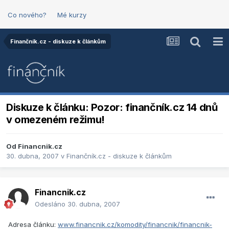
Co nového?
Mé kurzy
Finančník.cz - diskuze k článkům
Diskuze k článku: Pozor: finančník.cz 14 dnů
v omezeném režimu!
Od
Financnik.cz
30. dubna, 2007
v
Finančník.cz - diskuze k článkům
Financnik.cz
Odesláno
30. dubna, 2007
Adresa článku:
www.financnik.cz/komodity/financnik/financnik-