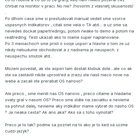
chrbat na monitor v praci. No nie? /hovorim z vlasnetj skusenosti/
.
Po dlhom case sme si prestudovali manual vedeli sme vzorce
uspesnych indikatorov , citali sme vela o TA atd… a uz sme sa
nevedeli dockat papertredingu, potom neake to demo a potom na
realtreding. Testi ukazali ako to mame super naplanovane.
Po 3 mesiachoch sme prisli o svoje uspori a hlavne o tom ze uz
nikdy nebudume obchodovat a z nadsenia je neuspech. z
neuspechu smutok atd..
Mozem povedat, ak ste aspon tam dostali klobuk dole…ale co ak
ste sa zastavili nikde uprostred a zrazu ste nasli nieco nove na
webe a zacali ste prerabat OS nanovo?
Ale preco , sme menili nas OS nanovo , preco citame a hladame
svaty gral v nasom OS? Preco sme stále na zaciatku a nevieme
sa pohnut dalej, nevieme aky indikátor mame vybrat do nasho OS
? Je neaka cesta? Ak ano aka? Ako sa s toho vymotat?
Preco je to tak? podme sa pozriet na to ako je to ked sa ucime
cudzi jazyk?