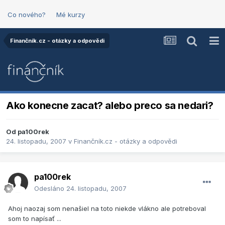
Co nového?
Mé kurzy
Finančník.cz - otázky a odpovědi
Ako konecne zacat? alebo preco sa nedari?
Od
pa100rek
24. listopadu, 2007
v
Finančník.cz - otázky a odpovědi
pa100rek
Odesláno
24. listopadu, 2007
Ahoj naozaj som nenašiel na toto niekde vlákno ale potreboval
som to napísať ...