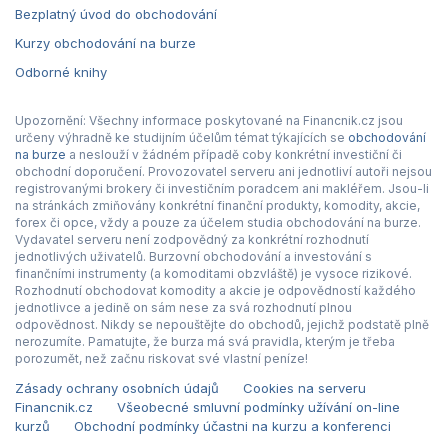
Bezplatný úvod do obchodování
Kurzy obchodování na burze
Odborné knihy
Upozornění: Všechny informace poskytované na Financnik.cz jsou
určeny výhradně ke studijním účelům témat týkajících se
obchodování
na burze
a neslouží v žádném případě coby konkrétní investiční či
obchodní doporučení. Provozovatel serveru ani jednotliví autoři nejsou
registrovanými brokery či investičním poradcem ani makléřem. Jsou-li
na stránkách zmiňovány konkrétní finanční produkty, komodity, akcie,
forex či opce, vždy a pouze za účelem studia obchodování na burze.
Vydavatel serveru není zodpovědný za konkrétní rozhodnutí
jednotlivých uživatelů. Burzovní obchodování a investování s
finančními instrumenty (a komoditami obzvláště) je vysoce rizikové.
Rozhodnutí obchodovat komodity a akcie je odpovědností každého
jednotlivce a jedině on sám nese za svá rozhodnutí plnou
odpovědnost. Nikdy se nepouštějte do obchodů, jejichž podstatě plně
nerozumíte. Pamatujte, že burza má svá pravidla, kterým je třeba
porozumět, než začnu riskovat své vlastní peníze!
Zásady ochrany osobních údajů
Cookies na serveru
Financnik.cz
Všeobecné smluvní podmínky užívání on-line
kurzů
Obchodní podmínky účastni na kurzu a konferenci