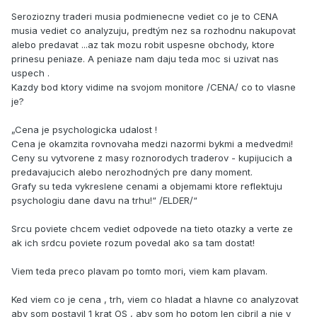
Seroziozny traderi musia podmienecne vediet co je to CENA
musia vediet co analyzuju, predtým nez sa rozhodnu nakupovat
alebo predavat ...az tak mozu robit uspesne obchody, ktore
prinesu peniaze. A peniaze nam daju teda moc si uzivat nas
uspech .
Kazdy bod ktory vidime na svojom monitore /CENA/ co to vlasne
je?
„Cena je psychologicka udalost !
Cena je okamzita rovnovaha medzi nazormi bykmi a medvedmi!
Ceny su vytvorene z masy roznorodych traderov - kupijucich a
predavajucich alebo nerozhodných pre dany moment.
Grafy su teda vykreslene cenami a objemami ktore reflektuju
psychologiu dane davu na trhu!“ /ELDER/“
Srcu poviete chcem vediet odpovede na tieto otazky a verte ze
ak ich srdcu poviete rozum povedal ako sa tam dostat!
Viem teda preco plavam po tomto mori, viem kam plavam.
Ked viem co je cena , trh, viem co hladat a hlavne co analyzovat
aby som postavil 1 krat OS , aby som ho potom len cibril a nie v