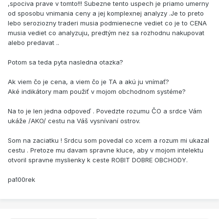
,spociva prave v tomto!!! Subezne tento uspech je priamo umerny
od sposobu vnimania ceny a jej komplexnej analyzy .Je to preto
lebo seroziozny traderi musia podmienecne vediet co je to CENA
musia vediet co analyzuju, predtým nez sa rozhodnu nakupovat
alebo predavat ..
Potom sa teda pyta nasledna otazka?
Ak viem čo je cena, a viem čo je TA a akú ju vnímať?
Aké indikátory mam použiť v mojom obchodnom systéme?
Na to je len jedna odpoveď . Povedzte rozumu ČO a srdce Vám
ukáže /AKO/ cestu na Váš vysnívaní ostrov.
Som na zaciatku ! Srdcu som povedal co xcem a rozum mi ukazal
cestu . Pretoze mu davam spravne kluce, aby v mojom intelektu
otvoril spravne myslienky k ceste ROBIT DOBRE OBCHODY.
pa100rek