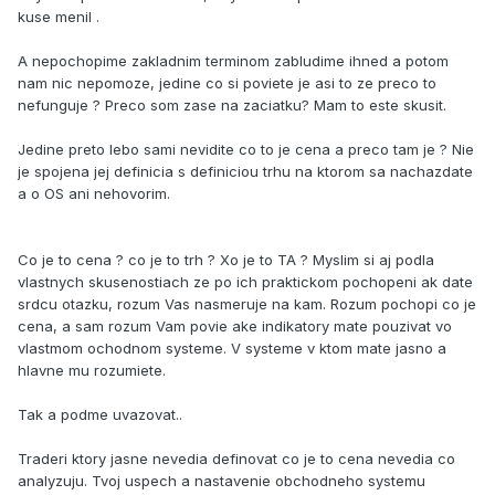
kuse menil .
A nepochopime zakladnim terminom zabludime ihned a potom
nam nic nepomoze, jedine co si poviete je asi to ze preco to
nefunguje ? Preco som zase na zaciatku? Mam to este skusit.
Jedine preto lebo sami nevidite co to je cena a preco tam je ? Nie
je spojena jej definicia s definiciou trhu na ktorom sa nachazdate
a o OS ani nehovorim.
Co je to cena ? co je to trh ? Xo je to TA ? Myslim si aj podla
vlastnych skusenostiach ze po ich praktickom pochopeni ak date
srdcu otazku, rozum Vas nasmeruje na kam. Rozum pochopi co je
cena, a sam rozum Vam povie ake indikatory mate pouzivat vo
vlastmom ochodnom systeme. V systeme v ktom mate jasno a
hlavne mu rozumiete.
Tak a podme uvazovat..
Traderi ktory jasne nevedia definovat co je to cena nevedia co
analyzuju. Tvoj uspech a nastavenie obchodneho systemu