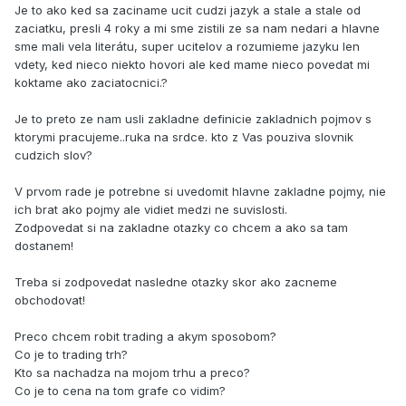
Je to ako ked sa zaciname ucit cudzi jazyk a stale a stale od
zaciatku, presli 4 roky a mi sme zistili ze sa nam nedari a hlavne
sme mali vela literátu, super ucitelov a rozumieme jazyku len
vdety, ked nieco niekto hovori ale ked mame nieco povedat mi
koktame ako zaciatocnici.?
Je to preto ze nam usli zakladne definicie zakladnich pojmov s
ktorymi pracujeme..ruka na srdce. kto z Vas pouziva slovnik
cudzich slov?
V prvom rade je potrebne si uvedomit hlavne zakladne pojmy, nie
ich brat ako pojmy ale vidiet medzi ne suvislosti.
Zodpovedat si na zakladne otazky co chcem a ako sa tam
dostanem!
Treba si zodpovedat nasledne otazky skor ako zacneme
obchodovat!
Preco chcem robit trading a akym sposobom?
Co je to trading trh?
Kto sa nachadza na mojom trhu a preco?
Co je to cena na tom grafe co vidim?