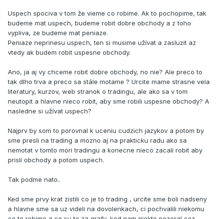
Uspech spociva v tom že vieme co robime. Ak to pochopime, tak
budeme mat uspech, budeme robit dobre obchody a z toho
vypliva, ze budeme mat peniaze.
Peniaze neprinesu uspech, ten si musime užívat a zasluzit az
vtedy ak budem robit uspesne obchody.
Ano, ja aj vy chceme robit dobre obchody, no nie? Ale preco to
tak dlho trva a preco sa stále motame ? Urcite mame strasne vela
literatury, kurzov, web stranok o tradingu, ale ako sa v tom
neutopit a hlavne nieco robit, aby sme robili uspesne obchody? A
nasledne si užívat uspech?
Najprv by som to porovnal k uceniu cudzich jazykov a potom by
sme presli na trading a mozno aj na prakticku radu ako sa
nemotat v tomto mori tradingu a konecne nieco zacali robit aby
prisli obchody a potom uspech.
Tak podme nato..
Ked sme prvy krat zistili co je to trading , urcite sme boli nadseny
a hlavne sme sa uz videli na dovolenkach, ci pochvalili niekomu
co to robime a co su to za grafy, ked nam niekto pozeral cez