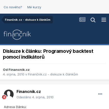
Co nového?
Mé kurzy
Finančník.cz - diskuze k článkům
Diskuze k článku: Programový backtest
pomocí indikátorů
Od
Financnik.cz
4. srpna, 2010
v
Finančník.cz - diskuze k článkům
Financnik.cz
Odesláno
4. srpna, 2010
Adresa článku: