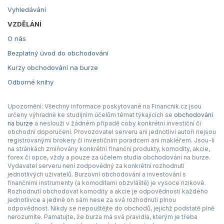
Vyhledávání
VZDĚLÁNÍ
O nás
Bezplatný úvod do obchodování
Kurzy obchodování na burze
Odborné knihy
Upozornění: Všechny informace poskytované na Financnik.cz jsou
určeny výhradně ke studijním účelům témat týkajících se
obchodování
na burze
a neslouží v žádném případě coby konkrétní investiční či
obchodní doporučení. Provozovatel serveru ani jednotliví autoři nejsou
registrovanými brokery či investičním poradcem ani makléřem. Jsou-li
na stránkách zmiňovány konkrétní finanční produkty, komodity, akcie,
forex či opce, vždy a pouze za účelem studia obchodování na burze.
Vydavatel serveru není zodpovědný za konkrétní rozhodnutí
jednotlivých uživatelů. Burzovní obchodování a investování s
finančními instrumenty (a komoditami obzvláště) je vysoce rizikové.
Rozhodnutí obchodovat komodity a akcie je odpovědností každého
jednotlivce a jedině on sám nese za svá rozhodnutí plnou
odpovědnost. Nikdy se nepouštějte do obchodů, jejichž podstatě plně
nerozumíte. Pamatujte, že burza má svá pravidla, kterým je třeba