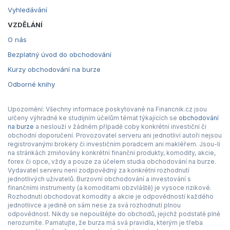
Vyhledávání
VZDĚLÁNÍ
O nás
Bezplatný úvod do obchodování
Kurzy obchodování na burze
Odborné knihy
Upozornění: Všechny informace poskytované na Financnik.cz jsou
určeny výhradně ke studijním účelům témat týkajících se
obchodování
na burze
a neslouží v žádném případě coby konkrétní investiční či
obchodní doporučení. Provozovatel serveru ani jednotliví autoři nejsou
registrovanými brokery či investičním poradcem ani makléřem. Jsou-li
na stránkách zmiňovány konkrétní finanční produkty, komodity, akcie,
forex či opce, vždy a pouze za účelem studia obchodování na burze.
Vydavatel serveru není zodpovědný za konkrétní rozhodnutí
jednotlivých uživatelů. Burzovní obchodování a investování s
finančními instrumenty (a komoditami obzvláště) je vysoce rizikové.
Rozhodnutí obchodovat komodity a akcie je odpovědností každého
jednotlivce a jedině on sám nese za svá rozhodnutí plnou
odpovědnost. Nikdy se nepouštějte do obchodů, jejichž podstatě plně
nerozumíte. Pamatujte, že burza má svá pravidla, kterým je třeba