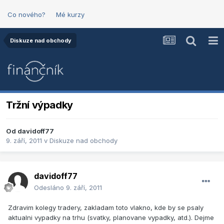
Co nového?
Mé kurzy
Diskuze nad obchody
Tržní výpadky
Od
davidoff77
9. září, 2011
v
Diskuze nad obchody
davidoff77
Odesláno
9. září, 2011
Zdravim kolegy tradery, zakladam toto vlakno, kde by se psaly
aktualni vypadky na trhu (svatky, planovane vypadky, atd.). Dejme