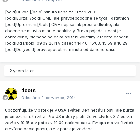
[bold]Duvod:[/bold] minuta ticha za 11.zari 2001
[bold]Burza:[/bold] CME, ale pravdepodobne se tyka i ostatnich
[bold]Upresneni:[/bold] CME nepise jak presne dlouho, ale
obecne se mluvi o minute neaktivity. Burza pojede, ucast je
dobrovolna, nicmene se ceka snizeni volatility v techto casech.
[bold]Od:[/bold] 09.09.2011 v casech 14:46, 15:03, 15:59 a 16:29
[bold]Do:[/bold] pravdepodobne minuta od daneho casu
2 years later...
doors
Odesláno
2. července, 2014
Upozorňuji, že v pátek je v USA svátek Den nezávislosti, ale burza
je omezena už i zítra. Pro US indexy platí, že ve čtvrtek 3.7. burza
zavře v 19:15 a v pátek v 19:00 našeho času. Evropa má ve čtvrtek
otevřeno podle plánu, ale v pátek je zavřeno.