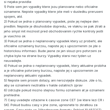
si nejaka pravidla:
1) Piste sem jen vypadky ktere jsou planovane nebo oficialne
oznamene. Nepiste vypadky ktere jste meli v dusledku preruseni
spojeni, atd.
2) Pokud se jedna o planovany vypadek, piste jej nejlepe den
predtim. Nepiste je dlouhodobe dopredu, ve vlaknu se pak ztrati a
jeho smysl mit moznost pred obchodovanim rychle kontroly jestli
je vsechno ok
3) Pokud se jedna o neplanovany vypadek ktery uz probehl, ale
oficialne oznameny burzou, napiste jej s upozornenim ze jde o
historickou informaci. Bude jasne ze jen slouzi pro potvrzeni ze
chyba byla na strane burzy. Vypadky starsi nez tyden uz
neuvadejte.
4) Pokud se jedna o neplanovany vypadek, ktery aktualne probiha
a je oficialne potvrzeny burzou, napiste jej s upozornenim ze
neplanovany aktualni vypadek.
5) Nepiste sem prosim dotazy, ani nerozvijejte diskuze. Jde o to,
aby se oznameni neztratila v halde ostatnich zprav
6) Udrzujte pokud mozno stejnou formu oznameni at je oznameni
prehledne.
7) Casy uvadejte vztazene k casove zone CET (ve ktere lezi CR i
SK). Pokud budou casy v jine zone, upresnete to zkratkou za
casem. Casy piste ve 24hodinovem formatu. Priklad 10:45(CST)