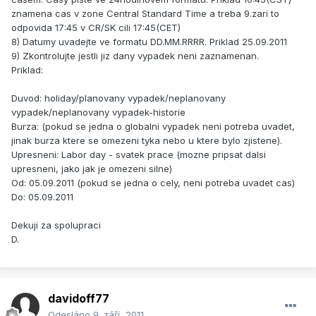
znamena cas v zone Central Standard Time a treba 9.zari to
odpovida 17:45 v CR/SK cili 17:45(CET)
8) Datumy uvadejte ve formatu DD.MM.RRRR. Priklad 25.09.2011
9) Zkontrolujte jestli jiz dany vypadek neni zaznamenan.
Priklad:
Duvod: holiday/planovany vypadek/neplanovany
vypadek/neplanovany vypadek-historie
Burza: (pokud se jedna o globalni vypadek neni potreba uvadet,
jinak burza ktere se omezeni tyka nebo u ktere bylo zjistene).
Upresneni: Labor day - svatek prace (mozne pripsat dalsi
upresneni, jako jak je omezeni silne)
Od: 05.09.2011 (pokud se jedna o cely, neni potreba uvadet cas)
Do: 05.09.2011
Dekuji za spolupraci
D.
davidoff77
Odesláno
9. září, 2011