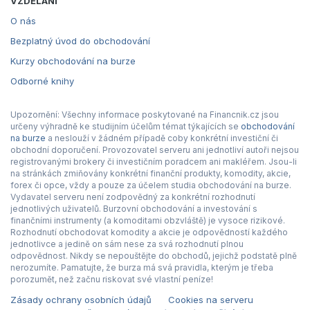
VZDĚLÁNÍ
O nás
Bezplatný úvod do obchodování
Kurzy obchodování na burze
Odborné knihy
Upozornění: Všechny informace poskytované na Financnik.cz jsou
určeny výhradně ke studijním účelům témat týkajících se
obchodování
na burze
a neslouží v žádném případě coby konkrétní investiční či
obchodní doporučení. Provozovatel serveru ani jednotliví autoři nejsou
registrovanými brokery či investičním poradcem ani makléřem. Jsou-li
na stránkách zmiňovány konkrétní finanční produkty, komodity, akcie,
forex či opce, vždy a pouze za účelem studia obchodování na burze.
Vydavatel serveru není zodpovědný za konkrétní rozhodnutí
jednotlivých uživatelů. Burzovní obchodování a investování s
finančními instrumenty (a komoditami obzvláště) je vysoce rizikové.
Rozhodnutí obchodovat komodity a akcie je odpovědností každého
jednotlivce a jedině on sám nese za svá rozhodnutí plnou
odpovědnost. Nikdy se nepouštějte do obchodů, jejichž podstatě plně
nerozumíte. Pamatujte, že burza má svá pravidla, kterým je třeba
porozumět, než začnu riskovat své vlastní peníze!
Zásady ochrany osobních údajů
Cookies na serveru