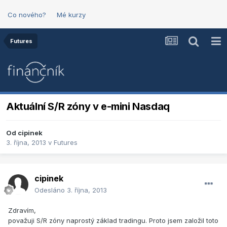
Co nového?
Mé kurzy
Futures
Aktuální S/R zóny v e-mini Nasdaq
Od
cipinek
3. října, 2013
v
Futures
cipinek
Odesláno
3. října, 2013
Zdravím,
považuji S/R zóny naprostý základ tradingu. Proto jsem založil toto