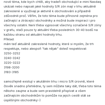
nové téma, kde bych chtěl, aby tradeři obchodující e-mini Nasdaq
ukázali nebo napsali jaké hodnoty S/R zón mají v trhu aktuálně
zakreslené a využívají je aktivně k obchodování a případně
zdůvodnili proč. Věřím, že toto téma bude přínosné zejména pro
začínající a ztrácející obchodníky a možná bude inspirací i pro
všechny ostatní. Není třeba vypisovat všechny označené S/R zóny
v grafu, stačí pouze ty aktuální třeba posledních 30-40 bodů na
každou stranu od aktuální hodnoty trhu.
Příklad:
mám teď aktuálně zakreslené hodnoty, které si myslím, že trh
respektuje, nebo alespoň "tak nějak" doteď respektoval:
3250-3252
3240-3242
3220-3222
3198-3200
3183-3185
samozřejmě existují v akutálním trhu i micro S/R úrovně, které
člověk snadno přehlédne, ty sem můžete taky dát, třeba toto téma
někoho zaujme a bude sem pravidelně přispívat a všem
začínajícím obchodníkům to pomůže na jejich cestě stát se
úspěšnými obchodníky:-)