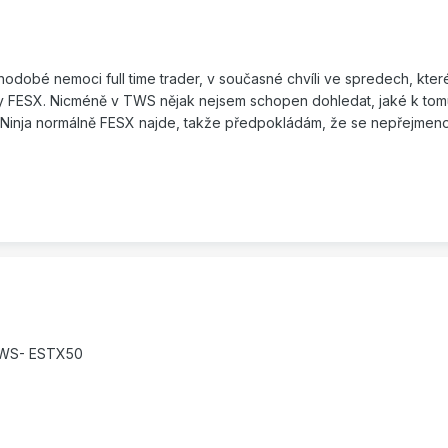
odobé nemoci full time trader, v současné chvíli ve spredech, které
day FESX. Nicméně v TWS nějak nejsem schopen dohledat, jaké k tomu
. Ninja normálně FESX najde, takže předpokládám, že se nepřejmeno
 TWS- ESTX50