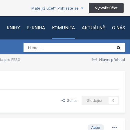
Vytvořit účet
Máte již účet? Přihlašte se
KNIHY
E-KNIHA
KOMUNITA
AKTUÁLNĚ
O NÁS
ta pro FESX
Hlavní přehled
Sdílet
Sledující
0
Autor