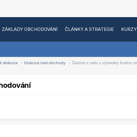
ZÁKLADY OBCHODOVÁNÍ
ČLÁNKY A STRATEGIE
KURZY
é diskuze
Diskuze nad obchody
Žádost o radu s výsledky živého 
chodování