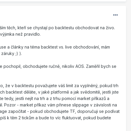
ším těch, kteří se chystají po backtestu obchodovat na živo.
výjimka než pravidlo.
skuse a články na téma backtest vs. live obchodování, mám
záruky ;) ).
ře pochopil, obchodujete ručně, nikoliv AOS. Zaměřil bych se
na to, že v backtestu považujete váš limit za vyplněný, pokud trh
 backtest děláte, v jaké platformě a jak svědomitě, jestli jste
te tedy, jestli nejít na trh a z trhu pomocí market příkazů a
 Pozor - market příkaz vám přinese slippage v závislosti na
page započítat - pokud obchodujete TF, doporučuji se podívat
 spíš k těm 2 tickům a bude to víc fluktuovat, pokud budete