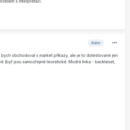
roblém s interpretací.
Autor
o bych obchodoval s market příkazy, ale je to dotestované jen
ě (byť jsou samozřejmě teoretické. Modrá linka - backteset,