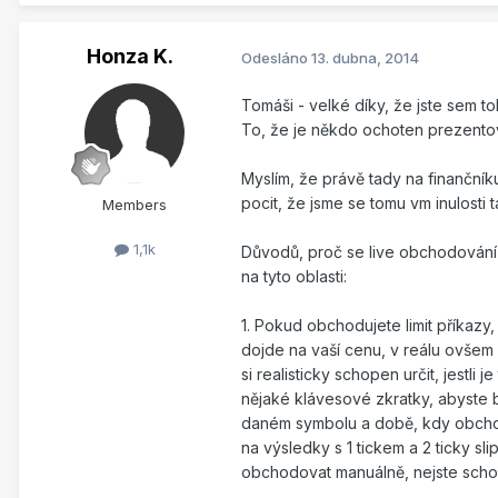
Honza K.
Odesláno
13. dubna, 2014
Tomáši - velké díky, že jste sem to
To, že je někdo ochoten prezentov
Myslím, že právě tady na finančník
pocit, že jsme se tomu vm inulosti t
Members
1,1k
Důvodů, proč se live obchodování l
na tyto oblasti:
1. Pokud obchodujete limit příkazy, 
dojde na vaší cenu, v reálu ovšem f
si realisticky schopen určit, jestli 
nějaké klávesové zkratky, abyste b
daném symbolu a době, kdy obchodu
na výsledky s 1 tickem a 2 ticky sl
obchodovat manuálně, nejste scho