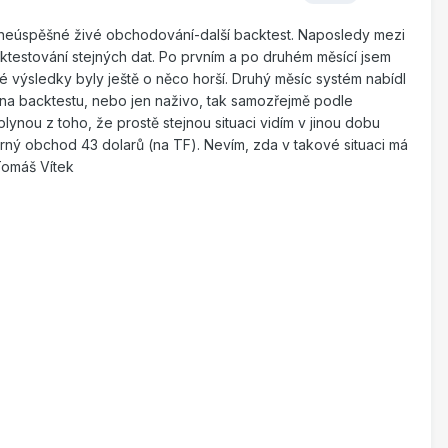
er-neúspěšné živé obchodování-další backtest. Naposledy mezi
cktestování stejných dat. Po prvním a po druhém měsící jsem
é výsledky byly ještě o něco horší. Druhý měsíc systém nabídl
 na backtestu, nebo jen naživo, tak samozřejmě podle
lynou z toho, že prostě stejnou situaci vidím v jinou dobu
měrný obchod 43 dolarů (na TF). Nevím, zda v takové situaci má
Tomáš Vítek