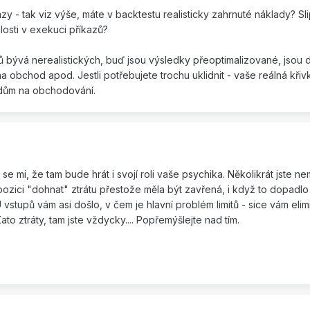
y - tak viz výše, máte v backtestu realisticky zahrnuté náklady? S
losti v exekuci příkazů?
ů bývá nerealistických, buď jsou výsledky přeoptimalizované, jsou 
obchod apod. Jestli potřebujete trochu uklidnit - vaše reálná křivk
adům na obchodování.
se mi, že tam bude hrát i svojí roli vaše psychika. Několikrát jste ne
te pozici "dohnat" ztrátu přestože měla být zavřená, i když to dopadlo
 U vstupů vám asi došlo, v čem je hlavní problém limitů - sice vám eli
ato ztráty, tam jste vždycky.... Popřemýšlejte nad tím.