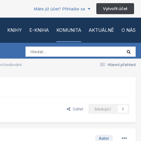
Vytvořit účet
Máte již účet? Přihlašte se
KNIHY
E-KNIHA
KOMUNITA
AKTUÁLNĚ
O NÁS
obchodování
Hlavní přehled
Sdílet
Sledující
0
Autor