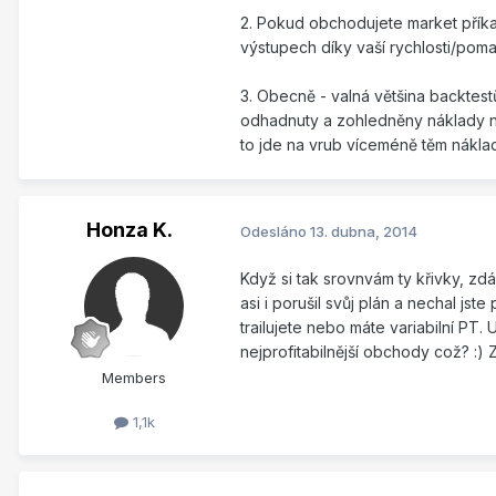
2. Pokud obchodujete market příkaz
výstupech díky vaší rychlosti/poma
3. Obecně - valná většina backtest
odhadnuty a zohledněny náklady na 
to jde na vrub víceméně těm nákl
Honza K.
Odesláno
13. dubna, 2014
Když si tak srovnvám ty křivky, zdá 
asi i porušil svůj plán a nechal js
trailujete nebo máte variabilní PT.
nejprofitabilnější obchody což? :) Z
Members
1,1k