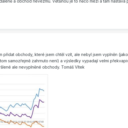
vzdáleně a obchod nevezmu. Většinou je to něco mezi a tam nastává p
 přidat obchody, které jsem chtěl vzít, ale nebyl jsem vyplněn (jak
 tom samozřejmě zahrnuto není) a výsledky vypadají velmi překvapiv
amýšlené ale nevyplněné obchody. Tomáš Vítek