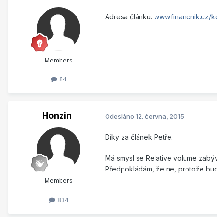
Adresa článku:
www.financnik.cz/ko
Members
84
Honzin
Odesláno
12. června, 2015
Díky za článek Petře.
Má smysl se Relative volume zabýva
Předpokládám, že ne, protože bud
Members
834