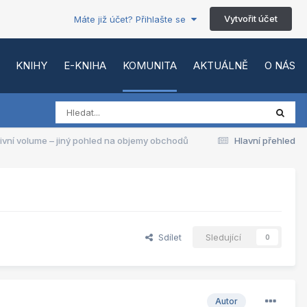
Vytvořit účet
Máte již účet? Přihlašte se
KNIHY
E-KNIHA
KOMUNITA
AKTUÁLNĚ
O NÁS
tivní volume – jiný pohled na objemy obchodů
Hlavní přehled
Sdílet
Sledující
0
Autor