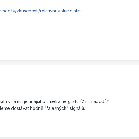
modity/zkusenosti/relativni-volume.html
t i v rámci jemnějšího timeframe grafu (2 min apod.)?
eme dostávat hodně "falešných" signálů.