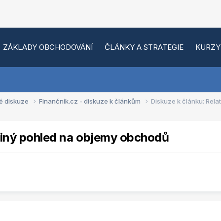
ZÁKLADY OBCHODOVÁNÍ
ČLÁNKY A STRATEGIE
KURZY
é diskuze
Finančník.cz - diskuze k článkům
Diskuze k článku: Rela
 jiný pohled na objemy obchodů