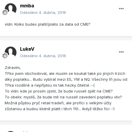
mmba
Odesláno
4. dubna, 2016
vldn: Kolko budes platit/platis za data od CME?
LukeV
Odesláno
4. dubna, 2016
Zdravím,
TFko jsem obchodoval, ale musím se koukat také po jiných trzích
díky poplatku... Budu vybírat mezi ES, YM a NQ. Všechny tři jsou od
TFka rozdílné a nepříjdou mi tak hezky čitelné :-(
To vldn: kde jsi prosím zjistil, že bude russell zpět na CME?
To obelix: myslíš, že bude mít na russell zavedení poplatku vliv?
Možná půjdou pryč retail tradeři, ale profíci s velkými účty
zůstanou a budou klidně platit i těch 110... Ikdyž těžko říci :-)