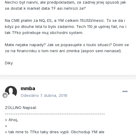
Nechci byt naivni, ale predpokladam, ze zadnej jinej spusob jak
se dostat k market data TF asi nehrozi ze?
Na CME platim za NQ, ES, a YM celkem 15USD/mesic. To se da i
kdyz po dlouhe leta to bylo zadarmo. Tech 110 je uplnej fail, no i
tak TFko potrebuje muj obchodni system.
Mate nejake napady? Jak se popasujete s touto situaci? Divim se
ze na financniku o tom neni ani zminka (aspon sem nenasel).
Diky
mmba
Odesláno
7. dubna, 2016
ZOLLINO Napsal:
-------------------------------------------------------
> Ahoj,
>
> tak mne to TFko taky dnes vypli. Obchoduji YM ale