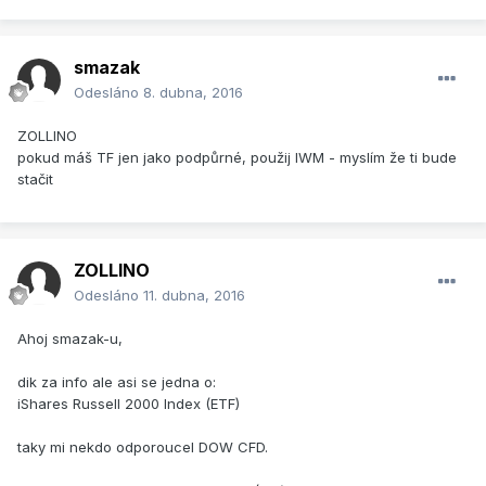
smazak
Odesláno
8. dubna, 2016
ZOLLINO
pokud máš TF jen jako podpůrné, použij IWM - myslím že ti bude
stačit
ZOLLINO
Odesláno
11. dubna, 2016
Ahoj smazak-u,
dik za info ale asi se jedna o:
iShares Russell 2000 Index (ETF)
taky mi nekdo odporoucel DOW CFD.