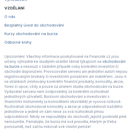
VZDĚLÁNÍ
O nás
Bezplatný úvod do obchodování
Kurzy obchodování na burze
Odborné knihy
Upozornění: Všechny informace poskytované na Financnik.cz jsou
určeny výhradně ke studijním účelům témat týkajících se
obchodování
na burze
a neslouží v žádném případě coby konkrétní investiční či
obchodní doporučení. Provozovatel serveru ani jednotliví autoři nejsou
registrovanými brokery či investičním poradcem ani makléřem. Jsou-li
na stránkách zmiňovány konkrétní finanční produkty, komodity, akcie,
forex či opce, vždy a pouze za účelem studia obchodování na burze.
Vydavatel serveru není zodpovědný za konkrétní rozhodnutí
jednotlivých uživatelů. Burzovní obchodování a investování s
finančními instrumenty (a komoditami obzvláště) je vysoce rizikové.
Rozhodnutí obchodovat komodity a akcie je odpovědností každého
jednotlivce a jedině on sám nese za svá rozhodnutí plnou
odpovědnost. Nikdy se nepouštějte do obchodů, jejichž podstatě plně
nerozumíte. Pamatujte, že burza má svá pravidla, kterým je třeba
porozumět, než začnu riskovat své vlastní peníze!