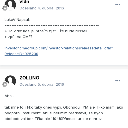
vldn
Odesláno
4. dubna, 2016
LukeV Napsal:
-------------------------------------------------------
> To vldn: kde jsi prosím zjistil, že bude russell
> zpět na CME?
investor.cmegroup.com/investor-relations/releasedetail.cfm?
ReleaseID=925230
ZOLLINO
Odesláno
5. dubna, 2016
Ahoj,
tak mne to TFko taky dnes vypli. Obchoduji YM ale TFko mam jako
podporni instrument. Ani si neumim predstavit, ze bych
obchodoval bez TFka ale 110 USD/mesic urcite nehrozi.