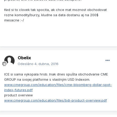
Ked si to clovek tak spocita, ak chce mat moznost obchodovat
rozne komodity/burzy, kludne sa data dostanu aj na 200$
mesacne :-/
Obelix
Odesláno
4. dubna, 2016
ICE si sama vykopala hrob. Inak dnes spušta obchodvanie CME
GROUP na svojej platforme s vlastným USD Indexom.
www.cmegroup.com/education/files/cme-bloomberg-dollar-spot-
index-futures.pdf
product overview
www.cmegroup.com/education/files/bdi-product-overview.pdf