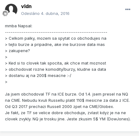
vldn
Odesláno
4. dubna, 2016
mmba Napsal:
-------------------------------------------------------
> Celkom palky, mozem sa spytat co obchodujes na
> tejto burze a pripadne, ake ine burzove data mas
> zakupene?
>
> Ked si to clovek tak spocita, ak chce mat moznost
> obchodovat rozne komodity/burzy, kludne sa data
> dostanu aj na 200$ mesacne :-/
>
Ja jsem obchodoval TF na ICE burze. Od 1.4. jsem presel na NQ
na CME. Nebudu kvuli Russellu platit 110$ mesicne za data z ICE.
Od Q3 2017 prechazi Russell 2000 zpet na CME/Globex.
Je fakt, ze TF se velice dobre obchoduje, zvlast kdyz je na ne
clovek zvykly. NQ je trosku jine. Jeste zkusim 5$ YM (DowJones).