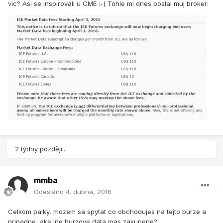
vic? Asi se inspirovali u CME :-( Tohle mi dnes poslal muj broker:
2 týdny později...
mmba
Odesláno
4. dubna, 2016
Celkom palky, mozem sa spytat co obchodujes na tejto burze a
pripadne, ake ine burzove data mas zakupene?