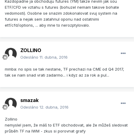
Kazdopadne ja obchoduju futures (YM) takze nevim jak sou
ETF/CFD ve vztahu s futures (bohuzel nemam takove bohate
vedomosti). Osobne se snazim zdokonalovat svuj system na
futures a nejak sem zatahnul oponu nad ostatnimi
etf/cfd/options, ... aby mne to nerozptylovalo.
ZOLLINO
Odesláno
11. dubna, 2016
mmba: no spis se tak nestane, TF prechazi na CME od Q4 2017,
tak se nam snad vrati zadarmo... i kdyz az za rok a pul...
smazak
Odesláno
12. dubna, 2016
Zollino
nemyslel jsem, že máš to ETF obchodovat, ale že můžeš sledovat
průběh TF na IWM - zkus si porovnat grafy