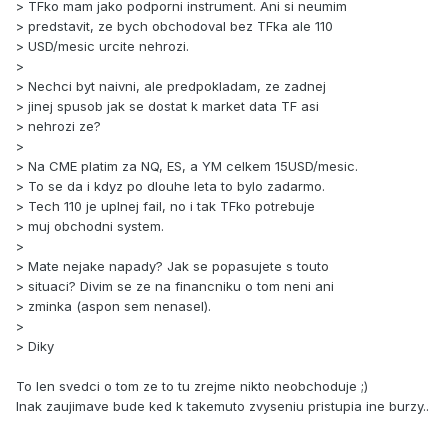
> TFko mam jako podporni instrument. Ani si neumim
> predstavit, ze bych obchodoval bez TFka ale 110
> USD/mesic urcite nehrozi.
>
> Nechci byt naivni, ale predpokladam, ze zadnej
> jinej spusob jak se dostat k market data TF asi
> nehrozi ze?
>
> Na CME platim za NQ, ES, a YM celkem 15USD/mesic.
> To se da i kdyz po dlouhe leta to bylo zadarmo.
> Tech 110 je uplnej fail, no i tak TFko potrebuje
> muj obchodni system.
>
> Mate nejake napady? Jak se popasujete s touto
> situaci? Divim se ze na financniku o tom neni ani
> zminka (aspon sem nenasel).
>
> Diky
To len svedci o tom ze to tu zrejme nikto neobchoduje ;)
Inak zaujimave bude ked k takemuto zvyseniu pristupia ine burzy..