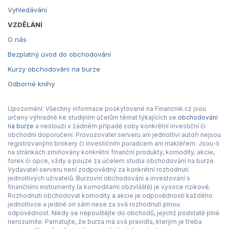
Vyhledávání
VZDĚLÁNÍ
O nás
Bezplatný úvod do obchodování
Kurzy obchodování na burze
Odborné knihy
Upozornění: Všechny informace poskytované na Financnik.cz jsou
určeny výhradně ke studijním účelům témat týkajících se
obchodování
na burze
a neslouží v žádném případě coby konkrétní investiční či
obchodní doporučení. Provozovatel serveru ani jednotliví autoři nejsou
registrovanými brokery či investičním poradcem ani makléřem. Jsou-li
na stránkách zmiňovány konkrétní finanční produkty, komodity, akcie,
forex či opce, vždy a pouze za účelem studia obchodování na burze.
Vydavatel serveru není zodpovědný za konkrétní rozhodnutí
jednotlivých uživatelů. Burzovní obchodování a investování s
finančními instrumenty (a komoditami obzvláště) je vysoce rizikové.
Rozhodnutí obchodovat komodity a akcie je odpovědností každého
jednotlivce a jedině on sám nese za svá rozhodnutí plnou
odpovědnost. Nikdy se nepouštějte do obchodů, jejichž podstatě plně
nerozumíte. Pamatujte, že burza má svá pravidla, kterým je třeba