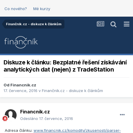
Co nového?
Mé kurzy
Finančník.cz - diskuze k článkům
Diskuze k článku: Bezplatné řešení získávání
analytických dat (nejen) z TradeStation
Od
Financnik.cz
17. července, 2016
v
Finančník.cz - diskuze k článkům
Financnik.cz
Odesláno
17. července, 2016
Adresa článku:
www.financnik.cz/komodity/zkusenosti/parser-