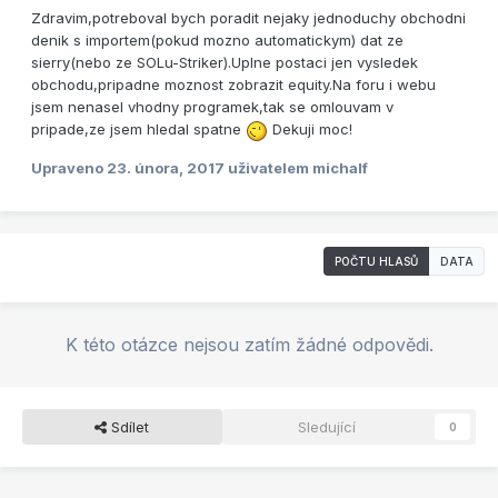
Zdravim,potreboval bych poradit nejaky jednoduchy obchodni
denik s importem(pokud mozno automatickym) dat ze
sierry(nebo ze SOLu-Striker).Uplne postaci jen vysledek
obchodu,pripadne moznost zobrazit equity.Na foru i webu
jsem nenasel vhodny programek,tak se omlouvam v
pripade,ze jsem hledal spatne
Dekuji moc!
Upraveno
23. února, 2017
uživatelem michalf
POČTU HLASŮ
DATA
K této otázce nejsou zatím žádné odpovědi.
Sdílet
Sledující
0