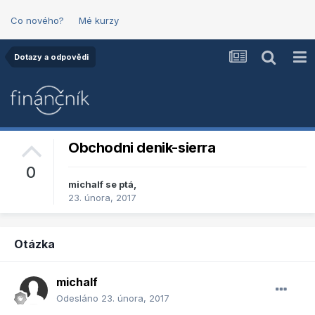
Co nového?
Mé kurzy
Dotazy a odpovědi
Obchodni denik-sierra
0
michalf
se ptá,
23. února, 2017
Otázka
michalf
Odesláno
23. února, 2017