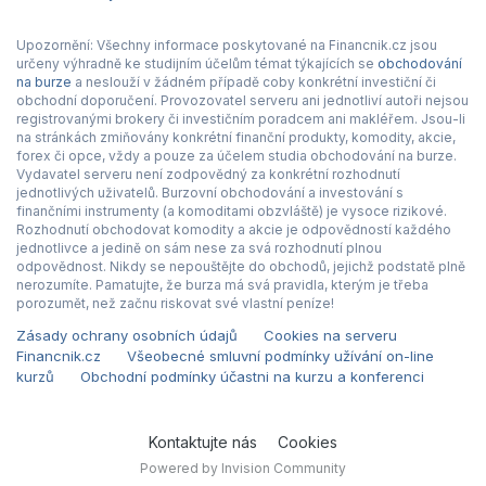
Upozornění: Všechny informace poskytované na Financnik.cz jsou
určeny výhradně ke studijním účelům témat týkajících se
obchodování
na burze
a neslouží v žádném případě coby konkrétní investiční či
obchodní doporučení. Provozovatel serveru ani jednotliví autoři nejsou
registrovanými brokery či investičním poradcem ani makléřem. Jsou-li
na stránkách zmiňovány konkrétní finanční produkty, komodity, akcie,
forex či opce, vždy a pouze za účelem studia obchodování na burze.
Vydavatel serveru není zodpovědný za konkrétní rozhodnutí
jednotlivých uživatelů. Burzovní obchodování a investování s
finančními instrumenty (a komoditami obzvláště) je vysoce rizikové.
Rozhodnutí obchodovat komodity a akcie je odpovědností každého
jednotlivce a jedině on sám nese za svá rozhodnutí plnou
odpovědnost. Nikdy se nepouštějte do obchodů, jejichž podstatě plně
nerozumíte. Pamatujte, že burza má svá pravidla, kterým je třeba
porozumět, než začnu riskovat své vlastní peníze!
Zásady ochrany osobních údajů
Cookies na serveru
Financnik.cz
Všeobecné smluvní podmínky užívání on-line
kurzů
Obchodní podmínky účastni na kurzu a konferenci
Kontaktujte nás
Cookies
Powered by Invision Community