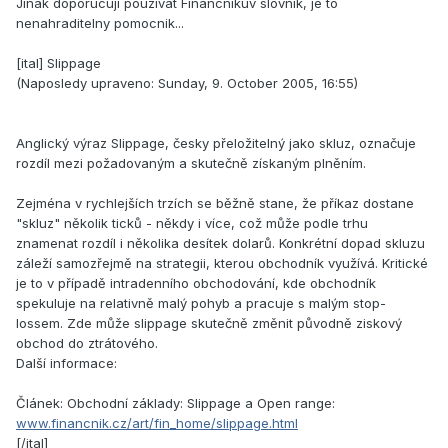
Jinak doporucuji pouzivat Financnikuv slovnik, je to
nenahraditelny pomocnik...
[ital] Slippage
(Naposledy upraveno: Sunday, 9. October 2005, 16:55)
Anglický výraz Slippage, česky přeložitelný jako skluz, označuje
rozdíl mezi požadovaným a skutečně získaným plněním.
Zejména v rychlejších trzích se běžně stane, že příkaz dostane
"skluz" několik ticků - někdy i více, což může podle trhu
znamenat rozdíl i několika desítek dolarů. Konkrétní dopad skluzu
záleží samozřejmě na strategii, kterou obchodník využívá. Kritické
je to v případě intradenního obchodování, kde obchodník
spekuluje na relativně malý pohyb a pracuje s malým stop-
lossem. Zde může slippage skutečně změnit původně ziskový
obchod do ztrátového.
Další informace:
Článek: Obchodní základy: Slippage a Open range:
www.financnik.cz/art/fin_home/slippage.html
[/ital]