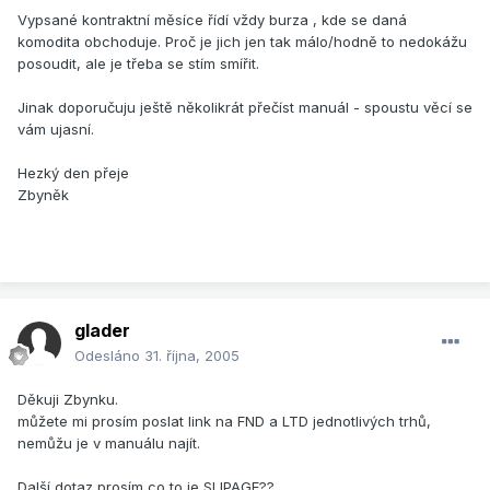
Vypsané kontraktní měsíce řídí vždy burza , kde se daná
komodita obchoduje. Proč je jich jen tak málo/hodně to nedokážu
posoudit, ale je třeba se stím smířit.
Jinak doporučuju ještě několikrát přečíst manuál - spoustu věcí se
vám ujasní.
Hezký den přeje
Zbyněk
glader
Odesláno
31. října, 2005
Děkuji Zbynku.
můžete mi prosím poslat link na FND a LTD jednotlivých trhů,
nemůžu je v manuálu najít.
Další dotaz prosím co to je SLIPAGE??