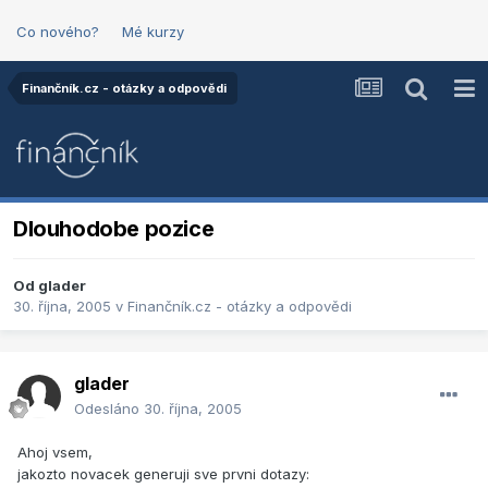
Co nového?
Mé kurzy
Finančník.cz - otázky a odpovědi
Dlouhodobe pozice
Od
glader
30. října, 2005
v
Finančník.cz - otázky a odpovědi
glader
Odesláno
30. října, 2005
Ahoj vsem,
jakozto novacek generuji sve prvni dotazy: