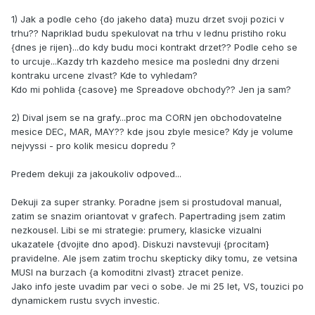
1) Jak a podle ceho {do jakeho data} muzu drzet svoji pozici v
trhu?? Napriklad budu spekulovat na trhu v lednu pristiho roku
{dnes je rijen}...do kdy budu moci kontrakt drzet?? Podle ceho se
to urcuje...Kazdy trh kazdeho mesice ma posledni dny drzeni
kontraku urcene zlvast? Kde to vyhledam?
Kdo mi pohlida {casove} me Spreadove obchody?? Jen ja sam?
2) Dival jsem se na grafy...proc ma CORN jen obchodovatelne
mesice DEC, MAR, MAY?? kde jsou zbyle mesice? Kdy je volume
nejvyssi - pro kolik mesicu dopredu ?
Predem dekuji za jakoukoliv odpoved...
Dekuji za super stranky. Poradne jsem si prostudoval manual,
zatim se snazim oriantovat v grafech. Papertrading jsem zatim
nezkousel. Libi se mi strategie: prumery, klasicke vizualni
ukazatele {dvojite dno apod}. Diskuzi navstevuji {procitam}
pravidelne. Ale jsem zatim trochu skepticky diky tomu, ze vetsina
MUSI na burzach {a komoditni zlvast} ztracet penize.
Jako info jeste uvadim par veci o sobe. Je mi 25 let, VS, touzici po
dynamickem rustu svych investic.