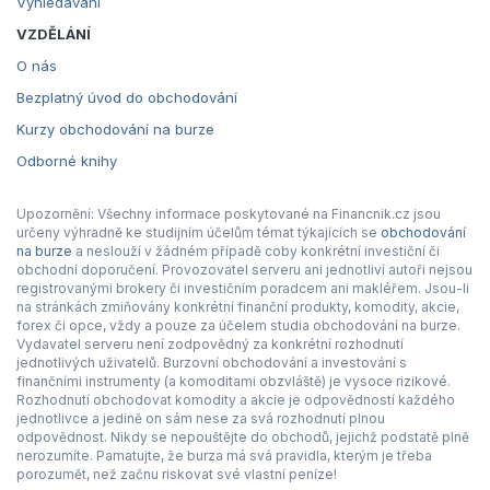
Vyhledávání
VZDĚLÁNÍ
O nás
Bezplatný úvod do obchodování
Kurzy obchodování na burze
Odborné knihy
Upozornění: Všechny informace poskytované na Financnik.cz jsou
určeny výhradně ke studijním účelům témat týkajících se
obchodování
na burze
a neslouží v žádném případě coby konkrétní investiční či
obchodní doporučení. Provozovatel serveru ani jednotliví autoři nejsou
registrovanými brokery či investičním poradcem ani makléřem. Jsou-li
na stránkách zmiňovány konkrétní finanční produkty, komodity, akcie,
forex či opce, vždy a pouze za účelem studia obchodování na burze.
Vydavatel serveru není zodpovědný za konkrétní rozhodnutí
jednotlivých uživatelů. Burzovní obchodování a investování s
finančními instrumenty (a komoditami obzvláště) je vysoce rizikové.
Rozhodnutí obchodovat komodity a akcie je odpovědností každého
jednotlivce a jedině on sám nese za svá rozhodnutí plnou
odpovědnost. Nikdy se nepouštějte do obchodů, jejichž podstatě plně
nerozumíte. Pamatujte, že burza má svá pravidla, kterým je třeba
porozumět, než začnu riskovat své vlastní peníze!