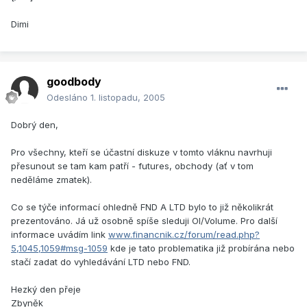
Dimi
goodbody
Odesláno
1. listopadu, 2005
Dobrý den,
Pro všechny, kteří se účastní diskuze v tomto vláknu navrhuji
přesunout se tam kam patří - futures, obchody (ať v tom
neděláme zmatek).
Co se týče informací ohledně FND A LTD bylo to již několikrát
prezentováno. Já už osobně spíše sleduji OI/Volume. Pro další
informace uvádím link
www.financnik.cz/forum/read.php?
5,1045,1059#msg-1059
kde je tato problematika již probírána nebo
stačí zadat do vyhledávání LTD nebo FND.
Hezký den přeje
Zbyněk