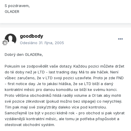
S pozdravem,
GLADER
goodbody
Odesláno
31. října, 2005
Dobrý den GLADERe,
Pokusím se zodpovědět vaše dotazy. Každou pozici můžete držet
do té doby než je LTD - last trading day. Má to ale háček. Není
vůbec zaručeno, že v LTD svoji pozici uzavřete. Proto je zde FND
- first notice day. Je to jakási hláška, že se LTD blíží a daný
kontraktní měsíc pro danou komoditu se blíží ke svému konci.
Proto většina obchodníků hlídá raději volume a OI tak aby mohli
své pozice zlikvidovat (pokud možno bez slipage) co nejrychleji.
Tím pak mají své zisky/ztráty daleko více pod kontrolou.
Samozřejmě lze být v pozici klidně rok - pro obchod si pak vybrat
vzdálenější kontraktní měsíc, ale tomu je potřeba přispůsobit a
otestovat obchodní systém.