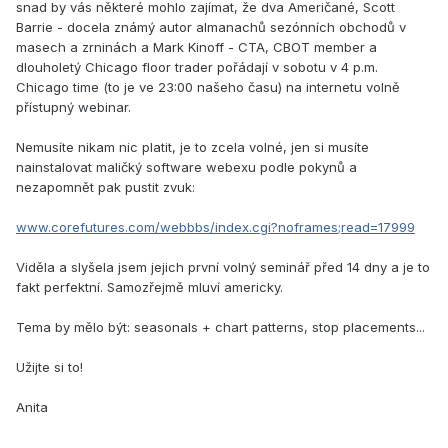
snad by vás některé mohlo zajímat, že dva Američané, Scott
Barrie - docela známý autor almanachů sezónních obchodů v
masech a zrninách a Mark Kinoff - CTA, CBOT member a
dlouholetý Chicago floor trader pořádají v sobotu v 4 p.m.
Chicago time (to je ve 23:00 našeho času) na internetu volně
přístupný webinar.
Nemusíte nikam nic platit, je to zcela volné, jen si musíte
nainstalovat maličký software webexu podle pokynů a
nezapomnět pak pustit zvuk:
www.corefutures.com/webbbs/index.cgi?noframes;read=17999
Viděla a slyšela jsem jejich první volný seminář před 14 dny a je to
fakt perfektní. Samozřejmě mluví americky.
Tema by mělo být: seasonals + chart patterns, stop placements...
Užijte si to!
Anita