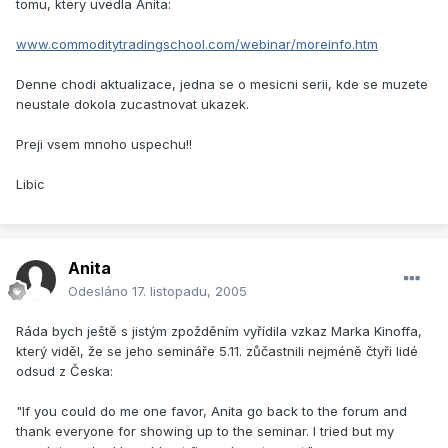
tomu, ktery uvedla Anita:
www.commoditytradingschool.com/webinar/moreinfo.htm
Denne chodi aktualizace, jedna se o mesicni serii, kde se muzete
neustale dokola zucastnovat ukazek.
Preji vsem mnoho uspechu!!
Libic
Anita
Odesláno
17. listopadu, 2005
Ráda bych ještě s jistým zpožděním vyřídila vzkaz Marka Kinoffa,
který viděl, že se jeho semináře 5.11. zůčastnili nejméně čtyři lidé
odsud z Česka:
"If you could do me one favor, Anita go back to the forum and
thank everyone for showing up to the seminar. I tried but my