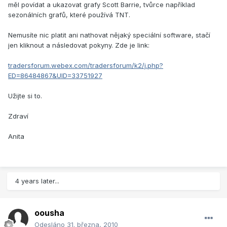
měl povídat a ukazovat grafy Scott Barrie, tvůrce například
sezonálních grafů, které používá TNT.
Nemusíte nic platit ani nathovat nějaký speciální software, stačí
jen kliknout a následovat pokyny. Zde je link:
tradersforum.webex.com/tradersforum/k2/j.php?
ED=86484867&UID=33751927
Užijte si to.
Zdraví
Anita
4 years later...
oousha
Odesláno
31. března, 2010