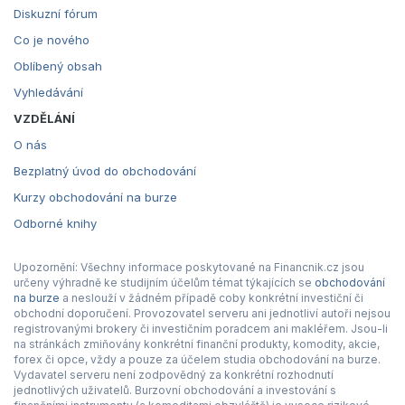
Diskuzní fórum
Co je nového
Oblíbený obsah
Vyhledávání
VZDĚLÁNÍ
O nás
Bezplatný úvod do obchodování
Kurzy obchodování na burze
Odborné knihy
Upozornění: Všechny informace poskytované na Financnik.cz jsou
určeny výhradně ke studijním účelům témat týkajících se
obchodování
na burze
a neslouží v žádném případě coby konkrétní investiční či
obchodní doporučení. Provozovatel serveru ani jednotliví autoři nejsou
registrovanými brokery či investičním poradcem ani makléřem. Jsou-li
na stránkách zmiňovány konkrétní finanční produkty, komodity, akcie,
forex či opce, vždy a pouze za účelem studia obchodování na burze.
Vydavatel serveru není zodpovědný za konkrétní rozhodnutí
jednotlivých uživatelů. Burzovní obchodování a investování s