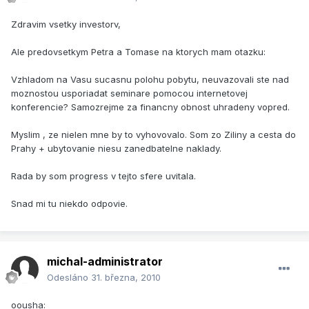
Zdravim vsetky investorv,
Ale predovsetkym Petra a Tomase na ktorych mam otazku:
Vzhladom na Vasu sucasnu polohu pobytu, neuvazovali ste nad
moznostou usporiadat seminare pomocou internetovej
konferencie? Samozrejme za financny obnost uhradeny vopred.
Myslim , ze nielen mne by to vyhovovalo. Som zo Ziliny a cesta do
Prahy + ubytovanie niesu zanedbatelne naklady.
Rada by som progress v tejto sfere uvitala.
Snad mi tu niekdo odpovie.
michal-administrator
Odesláno
31. března, 2010
oousha: