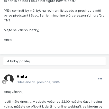
czech is so bad I could not figure how to post."
Příští seminář by měl být na rozhraní listopadu a prosince a měl
by se představit i Scott Barrie, mimo jiné tvůrce sezonních grafů v
TNT.
Mějte se všichni hezky,
Anita
4 týdny později...
Anita
Odesláno
10. prosince, 2005
Ahoj všichni,
jestli máte dnes, tj. v sobotu večer ve 22.00 našeho času hodinu
volna, můžete se připojit k dalšímu online webináři, ve kterém by