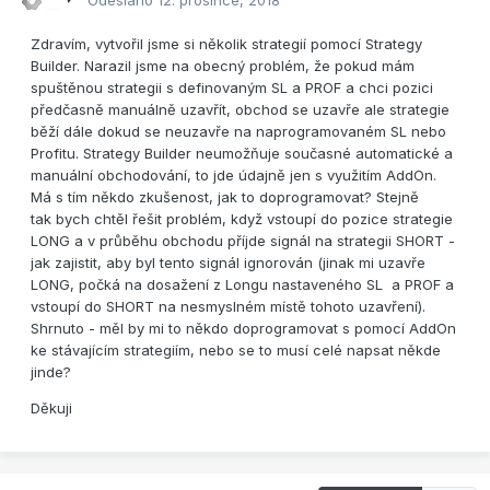
Odesláno
12. prosince, 2018
Zdravím, vytvořil jsme si několik strategií pomocí Strategy
Builder. Narazil jsme na obecný problém, že pokud mám
spuštěnou strategii s definovaným SL a PROF a chci pozici
předčasně manuálně uzavřít, obchod se uzavře ale strategie
běží dále dokud se neuzavře na naprogramovaném SL nebo
Profitu. Strategy Builder neumožňuje současné automatické a
manuální obchodování, to jde údajně jen s využitím AddOn.
Má s tím někdo zkušenost, jak to doprogramovat? Stejně
tak bych chtěl řešit problém, když vstoupí do pozice strategie
LONG a v průběhu obchodu příjde signál na strategii SHORT -
jak zajistit, aby byl tento signál ignorován (jinak mi uzavře
LONG, počká na dosažení z Longu nastaveného SL a PROF a
vstoupí do SHORT na nesmyslném místě tohoto uzavření).
Shrnuto - měl by mi to někdo doprogramovat s pomocí AddOn
ke stávajícím strategiím, nebo se to musí celé napsat někde
jinde?
Děkuji