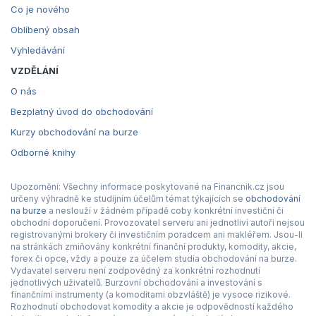
Co je nového
Oblíbený obsah
Vyhledávání
VZDĚLÁNÍ
O nás
Bezplatný úvod do obchodování
Kurzy obchodování na burze
Odborné knihy
Upozornění: Všechny informace poskytované na Financnik.cz jsou
určeny výhradně ke studijním účelům témat týkajících se
obchodování
na burze
a neslouží v žádném případě coby konkrétní investiční či
obchodní doporučení. Provozovatel serveru ani jednotliví autoři nejsou
registrovanými brokery či investičním poradcem ani makléřem. Jsou-li
na stránkách zmiňovány konkrétní finanční produkty, komodity, akcie,
forex či opce, vždy a pouze za účelem studia obchodování na burze.
Vydavatel serveru není zodpovědný za konkrétní rozhodnutí
jednotlivých uživatelů. Burzovní obchodování a investování s
finančními instrumenty (a komoditami obzvláště) je vysoce rizikové.
Rozhodnutí obchodovat komodity a akcie je odpovědností každého