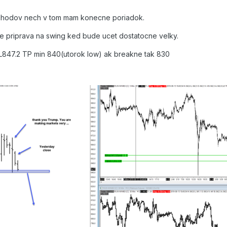
chodov nech v tom mam konecne poriadok.
e priprava na swing ked bude ucet dostatocne velky.
L847.2 TP min 840(utorok low) ak breakne tak 830