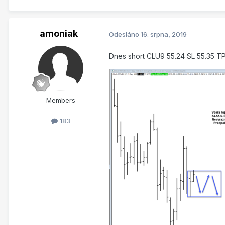
amoniak
Odesláno
16. srpna, 2019
Dnes short CLU9 55.24 SL 55.35 T
Members
183