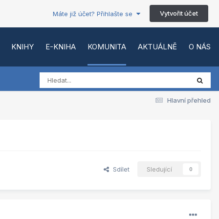
Vytvořit účet
Máte již účet? Přihlašte se
KNIHY
E-KNIHA
KOMUNITA
AKTUÁLNĚ
O NÁS
Hlavní přehled
Sdílet
Sledující
0