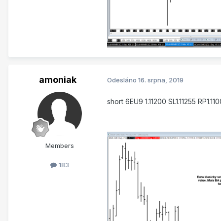
amoniak
Odesláno
16. srpna, 2019
short 6EU9 1.11200 SL1.11255 RP1.11
Members
183