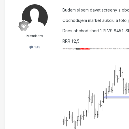
Budem si sem davat screeny z ob
Obchodujem market aukciu a toto j
Dnes obchod short 1 PLV9 845.1 S
Members
RRR 1:2,5
183