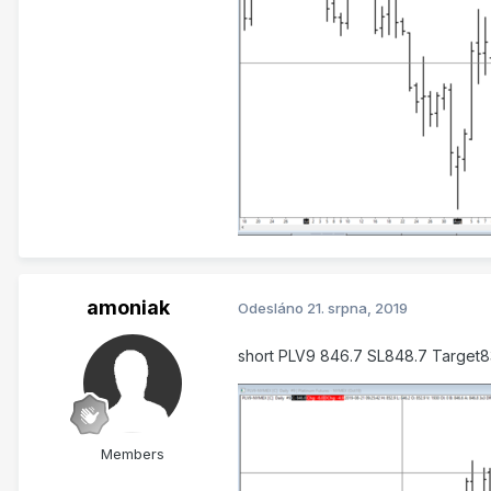
amoniak
Odesláno
21. srpna, 2019
short PLV9 846.7 SL848.7 Target
Members