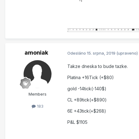
amoniak
Odesláno
15. srpna, 2019
(upraveno)
Takze dneska to bude tazke.
Platina +16Tick (+$80)
gold -14tick(-140$)
Members
CL +89tick(+$890)
183
6E +43tick(+$268)
P&L $1105