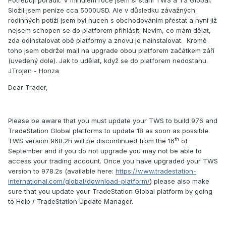
Potřebuji poradit. V minulém roce jsem si stáhl TWS a TS Global.
Složil jsem peníze cca 5000USD. Ale v důsledku závažných
rodinných potíží jsem byl nucen s obchodováním přestat a nyní již
nejsem schopen se do platforem přihlásit. Nevím, co mám dělat,
zda odinstalovat obě platformy a znovu je nainstalovat. Kromě
toho jsem obdržel mail na upgrade obou platforem začátkem září
(uvedený dole). Jak to udělat, když se do platforem nedostanu.
JTrojan - Honza
Dear Trader,
Please be aware that you must update your TWS to build 976 and
TradeStation Global platforms to update 18 as soon as possible.
th
TWS version 968.2h will be discontinued from the 16
of
September and if you do not upgrade you may not be able to
access your trading account. Once you have upgraded your TWS
version to 978.2s (available here:
https://www.tradestation-
international.com/global/download-platform/
) please also make
sure that you update your TradeStation Global platform by going
to Help / TradeStation Update Manager.