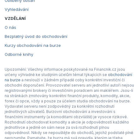
Oblíbený obsah
Vyhledávání
VZDĚLÁNÍ
O nás
Bezplatný úvod do obchodování
Kurzy obchodování na burze
Odborné knihy
Upozornění: Všechny informace poskytované na Financnik.cz jsou
určeny výhradně ke studijním účelům témat týkajících se
obchodování
na burze
a neslouží v žádném případě coby konkrétní investiční či
obchodní doporučení. Provozovatel serveru ani jednotliví autoři nejsou
registrovanými brokery či investičním poradcem ani makléřem. Jsou-li
na stránkách zmiňovány konkrétní finanční produkty, komodity, akcie,
forex či opce, vždy a pouze za účelem studia obchodování na burze.
Vydavatel serveru není zodpovědný za konkrétní rozhodnutí
jednotlivých uživatelů. Burzovní obchodování a investování s
finančními instrumenty (a komoditami obzvláště) je vysoce rizikové.
Rozhodnutí obchodovat komodity a akcie je odpovědností každého
jednotlivce a jedině on sám nese za svá rozhodnutí plnou
odpovědnost. Nikdy se nepouštějte do obchodů, jejichž podstatě plně
nerozumíte. Pamatujte, že burza má svá pravidla, kterým je třeba