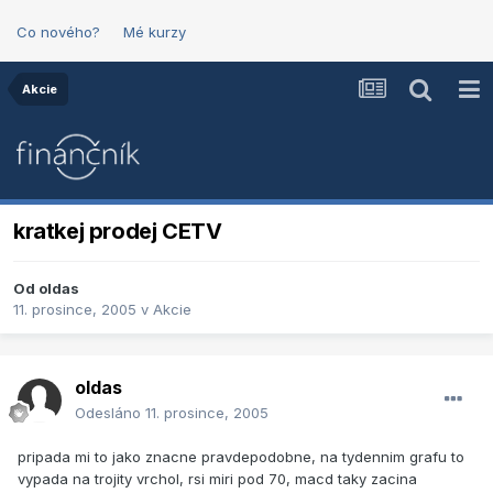
Co nového?
Mé kurzy
Akcie
kratkej prodej CETV
Od
oldas
11. prosince, 2005
v
Akcie
oldas
Odesláno
11. prosince, 2005
pripada mi to jako znacne pravdepodobne, na tydennim grafu to
vypada na trojity vrchol, rsi miri pod 70, macd taky zacina