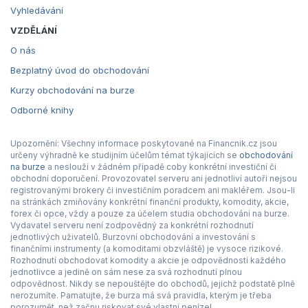
Vyhledávání
VZDĚLÁNÍ
O nás
Bezplatný úvod do obchodování
Kurzy obchodování na burze
Odborné knihy
Upozornění: Všechny informace poskytované na Financnik.cz jsou
určeny výhradně ke studijním účelům témat týkajících se
obchodování
na burze
a neslouží v žádném případě coby konkrétní investiční či
obchodní doporučení. Provozovatel serveru ani jednotliví autoři nejsou
registrovanými brokery či investičním poradcem ani makléřem. Jsou-li
na stránkách zmiňovány konkrétní finanční produkty, komodity, akcie,
forex či opce, vždy a pouze za účelem studia obchodování na burze.
Vydavatel serveru není zodpovědný za konkrétní rozhodnutí
jednotlivých uživatelů. Burzovní obchodování a investování s
finančními instrumenty (a komoditami obzvláště) je vysoce rizikové.
Rozhodnutí obchodovat komodity a akcie je odpovědností každého
jednotlivce a jedině on sám nese za svá rozhodnutí plnou
odpovědnost. Nikdy se nepouštějte do obchodů, jejichž podstatě plně
nerozumíte. Pamatujte, že burza má svá pravidla, kterým je třeba
porozumět, než začnu riskovat své vlastní peníze!