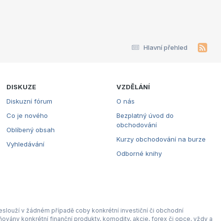
Hlavní přehled
DISKUZE
VZDĚLÁNÍ
Diskuzní fórum
O nás
Co je nového
Bezplatný úvod do
obchodování
Oblíbený obsah
Kurzy obchodování na burze
Vyhledávání
Odborné knihy
eslouží v žádném případě coby konkrétní investiční či obchodní
ovány konkrétní finanční produkty, komodity, akcie, forex či opce, vždy a