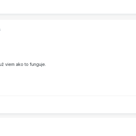
5
 už viem ako to funguje.