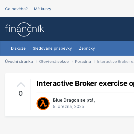
Co nového?
Mé kurzy
Diskuze
Sledované příspěvky
Žebříčky
Úvodní stránka
Otevřená sekce
Poradna
Interactive Broker e
Interactive Broker exercise o
0
Blue Dragon
se ptá,
9. března, 2025