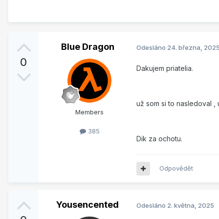
Blue Dragon
Odesláno
24. března, 202
0
Dakujem priatelia.
už som si to nasledoval ,
Members
385
Dik za ochotu.
Odpovědět
Yousencented
Odesláno
2. května, 2025