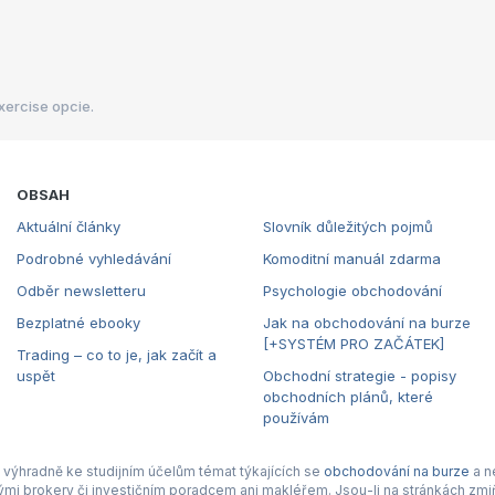
xercise opcie.
OBSAH
Aktuální články
Slovník důležitých pojmů
Podrobné vyhledávání
Komoditní manuál zdarma
Odběr newsletteru
Psychologie obchodování
Bezplatné ebooky
Jak na obchodování na burze
[+SYSTÉM PRO ZAČÁTEK]
Trading – co to je, jak začít a
uspět
Obchodní strategie - popisy
obchodních plánů, které
používám
výhradně ke studijním účelům témat týkajících se
obchodování na burze
a n
nými brokery či investičním poradcem ani makléřem. Jsou-li na stránkách zmiň