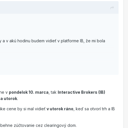
 a v akú hodinu budem vidieť v platforme IB, že mi bola
ane v
pondelok 10. marca
, tak
Interactive Brokers (IB)
y bez vkladu, čímž si vydělávám slušné peníze.
na utorok
.
ike cene by si mal vidieť
v utorok ráno
, keď sa otvorí trh a IB
ebehne zúčtovanie cez clearingový dom.