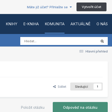
Vytvořit účet
Máte již účet? Přihlašte se
KNIHY
E-KNIHA
KOMUNITA
AKTUÁLNĚ
O NÁS
Hlavní přehled
Sdílet
Sledující
1
Položit otázku
Odpověď na otázku