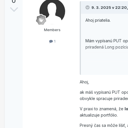
0
9. 3. 2025 v 22:20
Ahoj priatelia.
Members
Mám vypísanú PUT opci
1
priradená Long pozícia
Ďakujem.
Ahoj,
ak máš vypísanú PUT opci
V poslední době rád t
obvykle spracuje prirade
V praxi to znamená, že
l
aktualizuje portfólio.
Presný čas sa môže líšiť,