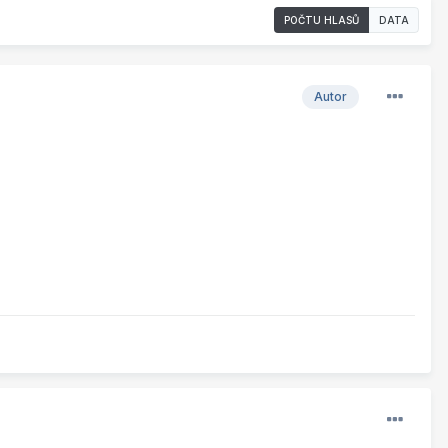
POČTU HLASŮ
DATA
Autor