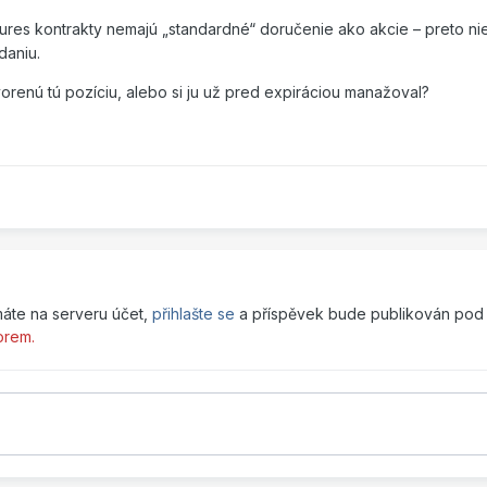
utures kontrakty nemajú „standardné“ doručenie ako akcie – preto n
daniu.
orenú tú pozíciu, alebo si ju už pred expiráciou manažoval?
máte na serveru účet,
přihlašte se
a příspěvek bude publikován pod 
orem.