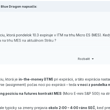
,
Blue Dragon
napsal/a:
u, ktorá pondelok 10.3 expiruje v ITM na trhu Micro ES (MES). Kedy
 na trhu MES na aktuálnom Striku ?
Rozbalit
u, ktorá je
in-the-money (ITM)
pri expirácii, a táto expirácia nast
rávím čas na platformě
, kde hraji zajímavé minihr
https://mostbet1.cz
nie (assignment) počas noci po expirácii – teda
v noci z pondelka 
ong pozíciu na futures kontrakt MES
(Micro E-mini S&P 500) na str
 ale typicky sa zmeny prejavia
okolo 2:00 – 4:00 ráno SEČ
, keď pr