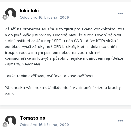
lukinluki
Odesláno
16. března, 2009
Záleží na brokerovi. Musíte si to zjistit pro svého konkrétního, zda
a do jaké výše jistí vklady. Obecně platí, že ti regulovaní nějakou
státní institucí (v USA např SEC u nás ČNB - dříve KCP) skýtají
poněkud vyšší záruky než CFD brokeři, kteří si dělají co chtějí
(resp. uvedou malým písmem někde na zadní straně
komisionářské smlouvy) a působí v nějakém daňovém ráji (Belize,
Kajmany, Seychely).
Takže radím ověřovat, ověřovat a zase ověřovat.
PS: dneska vám nezaručí nikdo nic ;) viz finanční krize a krachy
bank
Tomassino
Odesláno
16. března, 2009