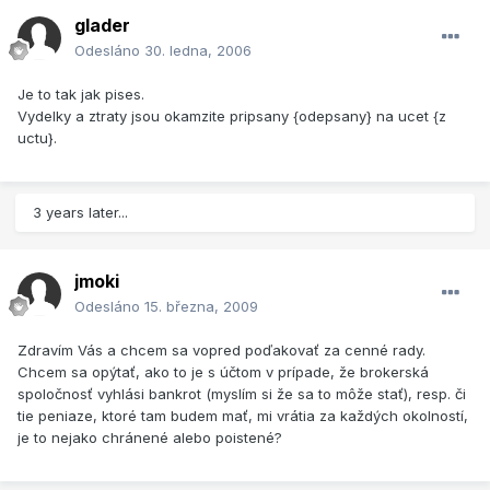
glader
Odesláno
30. ledna, 2006
Je to tak jak pises.
Vydelky a ztraty jsou okamzite pripsany {odepsany} na ucet {z
uctu}.
3 years later...
jmoki
Odesláno
15. března, 2009
Zdravím Vás a chcem sa vopred poďakovať za cenné rady.
Chcem sa opýtať, ako to je s účtom v prípade, že brokerská
spoločnosť vyhlási bankrot (myslím si že sa to môže stať), resp. či
tie peniaze, ktoré tam budem mať, mi vrátia za každých okolností,
je to nejako chránené alebo poistené?