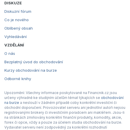
DISKUZE
Diskuzní fórum
Co je nového
Oblíbený obsah
Vyhledávání
VZDĚLÁNÍ
O nás
Bezplatný úvod do obchodování
Kurzy obchodování na burze
Odborné knihy
Upozornění: Všechny informace poskytované na Financnik.cz jsou
určeny výhradně ke studijním účelům témat týkajících se
obchodování
na burze
a neslouží v žádném případě coby konkrétní investiční či
obchodní doporučení. Provozovatel serveru ani jednotliví autoři nejsou
registrovanými brokery či investičním poradcem ani makléřem. Jsou-li
na stránkách zmiňovány konkrétní finanční produkty, komodity, akcie,
forex či opce, vždy a pouze za účelem studia obchodování na burze.
Vydavatel serveru není zodpovědný za konkrétní rozhodnutí