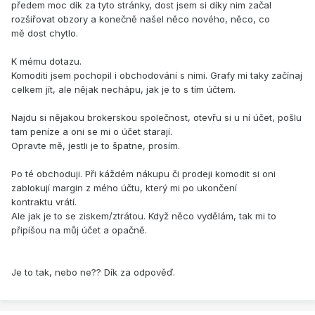
předem moc dík za tyto stránky, dost jsem si díky nim začal
rozšiřovat obzory a konečně našel něco nového, něco, co
mě dost chytlo.
K mému dotazu.
Komoditi jsem pochopil i obchodování s nimi. Grafy mi taky začínaj
celkem jít, ale nějak nechápu, jak je to s tím účtem.
Najdu si nějakou brokerskou společnost, otevřu si u ní účet, pošlu
tam peníze a oni se mi o účet starají.
Opravte mě, jestli je to špatne, prosím.
Po té obchoduji. Při káždém nákupu či prodeji komodit si oni
zablokují margin z mého účtu, který mi po ukončení
kontraktu vrátí.
Ale jak je to se ziskem/ztrátou. Když něco vydělám, tak mi to
připíšou na můj účet a opačně.
Je to tak, nebo ne?? Dík za odpověď.