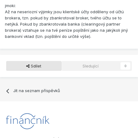
jmoki:
Až na neseriozní výjimky jsou klientské účty odděleny od účtú
brokera, tzn. pokud by zbankrotoval broker, tvého účtu se to
netýká. Pokud by zbankrotovala banka (clearingový partner
brokera) vztahuje se na tvé peníze pojištění jako na jakýkoli jiný
bankovní vklad (tzn. pojištění do určité výše).
Sdílet
Sledující
0
Jít na seznam příspěvků