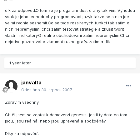
dik za odpoved.O tom ze je progaram dost drahy tak vim. Vyhodou
vsak je jeho jednoduchy programovaci jazyk takze se s nim jde
velmi rychle seznamit.Co se tyce rozsirenych funkci tak zatim o
nich nepremyslim. chci zatim testovat strategie a zkusit tvorit
vlastni indikatory.O realne obchodovani zatim nepremyslim.Chci
nejdrive pozorovat a zkoumat ruzne grafy. zatim a dik
1 year later...
janvalta
Odesláno
30. srpna, 2007
Zdravim všechny.
Chtěl jsem se zeptat k demoverzi genesis, jestli ty data co tam
jsou, jsou reálná, nebo jsou upravená a zpožděná?
Díky za odpověď.