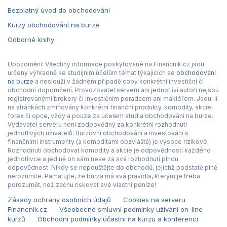
Bezplatný úvod do obchodování
Kurzy obchodování na burze
Odborné knihy
Upozornění: Všechny informace poskytované na Financnik.cz jsou
určeny výhradně ke studijním účelům témat týkajících se
obchodování
na burze
a neslouží v žádném případě coby konkrétní investiční či
obchodní doporučení. Provozovatel serveru ani jednotliví autoři nejsou
registrovanými brokery či investičním poradcem ani makléřem. Jsou-li
na stránkách zmiňovány konkrétní finanční produkty, komodity, akcie,
forex či opce, vždy a pouze za účelem studia obchodování na burze.
Vydavatel serveru není zodpovědný za konkrétní rozhodnutí
jednotlivých uživatelů. Burzovní obchodování a investování s
finančními instrumenty (a komoditami obzvláště) je vysoce rizikové.
Rozhodnutí obchodovat komodity a akcie je odpovědností každého
jednotlivce a jedině on sám nese za svá rozhodnutí plnou
odpovědnost. Nikdy se nepouštějte do obchodů, jejichž podstatě plně
nerozumíte. Pamatujte, že burza má svá pravidla, kterým je třeba
porozumět, než začnu riskovat své vlastní peníze!
Zásady ochrany osobních údajů
Cookies na serveru
Financnik.cz
Všeobecné smluvní podmínky užívání on-line
kurzů
Obchodní podmínky účastni na kurzu a konferenci