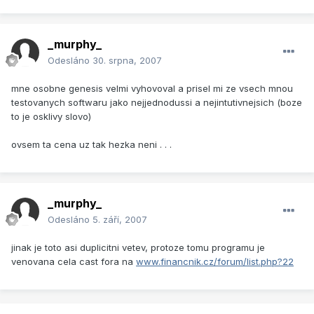
_murphy_
Odesláno
30. srpna, 2007
mne osobne genesis velmi vyhovoval a prisel mi ze vsech mnou
testovanych softwaru jako nejjednodussi a nejintutivnejsich (boze
to je osklivy slovo)
ovsem ta cena uz tak hezka neni . . .
_murphy_
Odesláno
5. září, 2007
jinak je toto asi duplicitni vetev, protoze tomu programu je
venovana cela cast fora na
www.financnik.cz/forum/list.php?22