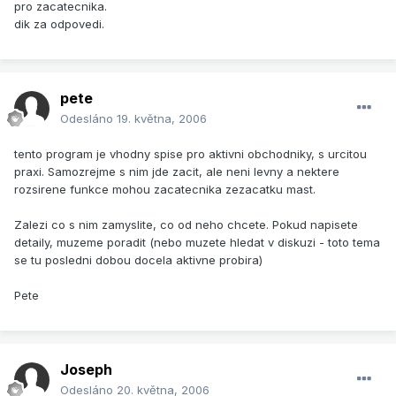
pro zacatecnika.
dik za odpovedi.
pete
Odesláno
19. května, 2006
tento program je vhodny spise pro aktivni obchodniky, s urcitou
praxi. Samozrejme s nim jde zacit, ale neni levny a nektere
rozsirene funkce mohou zacatecnika zezacatku mast.
Zalezi co s nim zamyslite, co od neho chcete. Pokud napisete
detaily, muzeme poradit (nebo muzete hledat v diskuzi - toto tema
se tu posledni dobou docela aktivne probira)
Pete
Joseph
Odesláno
20. května, 2006