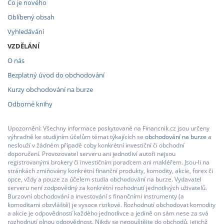
Co je nového
Oblíbený obsah
Vyhledávání
VZDĚLÁNÍ
O nás
Bezplatný úvod do obchodování
Kurzy obchodování na burze
Odborné knihy
Upozornění: Všechny informace poskytované na Financnik.cz jsou určeny
výhradně ke studijním účelům témat týkajících se
obchodování na burze
a
neslouží v žádném případě coby konkrétní investiční či obchodní
doporučení. Provozovatel serveru ani jednotliví autoři nejsou
registrovanými brokery či investičním poradcem ani makléřem. Jsou-li na
stránkách zmiňovány konkrétní finanční produkty, komodity, akcie, forex či
opce, vždy a pouze za účelem studia obchodování na burze. Vydavatel
serveru není zodpovědný za konkrétní rozhodnutí jednotlivých uživatelů.
Burzovní obchodování a investování s finančními instrumenty (a
komoditami obzvláště) je vysoce rizikové. Rozhodnutí obchodovat komodity
a akcie je odpovědností každého jednotlivce a jedině on sám nese za svá
rozhodnutí plnou odpovědnost. Nikdy se nepouštějte do obchodů, jejichž