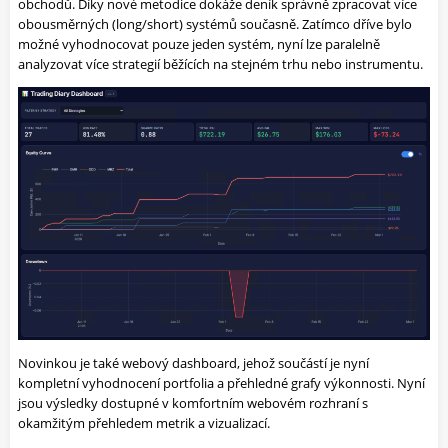
obchodů. Díky nové metodice dokáže deník správně zpracovat více
obousměrných (long/short) systémů současně. Zatímco dříve bylo
možné vyhodnocovat pouze jeden systém, nyní lze paralelně
analyzovat více strategií běžících na stejném trhu nebo instrumentu.
Novinkou je také webový dashboard, jehož součástí je nyní
kompletní vyhodnocení portfolia a přehledné grafy výkonnosti. Nyní
jsou výsledky dostupné v komfortním webovém rozhraní s
okamžitým přehledem metrik a vizualizací.