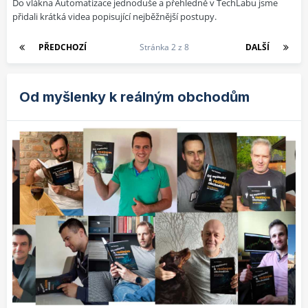
Do vlákna Automatizace jednoduše a přehledně v TechLabu jsme
přidali krátká videa popisující nejběžnější postupy.
PŘEDCHOZÍ
Stránka 2 z 8
DALŠÍ
Od myšlenky k reálným obchodům