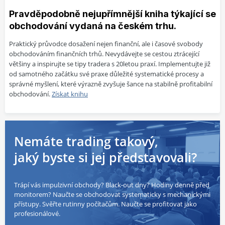
Pravděpodobně nejupřímnější kniha týkající se
obchodování vydaná na českém trhu.
Praktický průvodce dosažení nejen finanční, ale i časové svobody
obchodováním finančních trhů. Nevydávejte se cestou ztrácející
většiny a inspirujte se tipy tradera s 20letou praxí. Implementujte již
od samotného začátku své praxe důležité systematické procesy a
správné myšlení, které výrazně zvyšuje šance na stabilně profitabilní
obchodování.
Získat knihu
Nemáte trading takový,
jaký byste si jej představovali?
Trápí vás impulzivní obchody? Black-out dny? Hodiny denně před
monitorem? Naučte se obchodovat systematicky s mechanickými
přístupy. Svěřte rutinny počítačům. Naučte se profitovat jako
profesionálové.