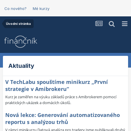
Co nového?
Mé kurzy
Úvodní stránka
Aktuality
V TechLabu spouštíme minikurz „První
strategie v Amibrokeru“
Kurz je zaměřen na výuku základů práce s Amibrokerem pomocí
praktických ukázek a domácích úkolů.
Nová lekce: Generování automatizovaného
reportu s analýzou trhů
V rámci minikurzu Datová analýza pro tradery jsme publikovali druhý