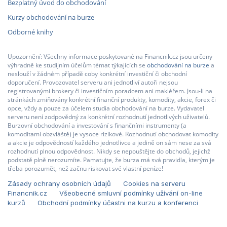
Bezplatný úvod do obchodování
Kurzy obchodování na burze
Odborné knihy
Upozornění: Všechny informace poskytované na Financnik.cz jsou určeny
výhradně ke studijním účelům témat týkajících se
obchodování na burze
a
neslouží v žádném případě coby konkrétní investiční či obchodní
doporučení. Provozovatel serveru ani jednotliví autoři nejsou
registrovanými brokery či investičním poradcem ani makléřem. Jsou-li na
stránkách zmiňovány konkrétní finanční produkty, komodity, akcie, forex či
opce, vždy a pouze za účelem studia obchodování na burze. Vydavatel
serveru není zodpovědný za konkrétní rozhodnutí jednotlivých uživatelů.
Burzovní obchodování a investování s finančními instrumenty (a
komoditami obzvláště) je vysoce rizikové. Rozhodnutí obchodovat komodity
a akcie je odpovědností každého jednotlivce a jedině on sám nese za svá
rozhodnutí plnou odpovědnost. Nikdy se nepouštějte do obchodů, jejichž
podstatě plně nerozumíte. Pamatujte, že burza má svá pravidla, kterým je
třeba porozumět, než začnu riskovat své vlastní peníze!
Zásady ochrany osobních údajů
Cookies na serveru
Financnik.cz
Všeobecné smluvní podmínky užívání on-line
kurzů
Obchodní podmínky účastni na kurzu a konferenci