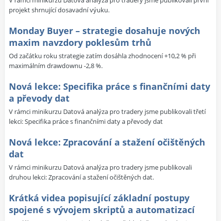
V rámci minikurzu Datová analýza pro tradery jsme publikovali první
projekt shrnující dosavadní výuku.
Monday Buyer – strategie dosahuje nových
maxim navzdory poklesům trhů
Od začátku roku strategie zatím dosáhla zhodnocení +10,2 % při
maximálním drawdownu -2,8 %.
Nová lekce: Specifika práce s finančními daty
a převody dat
V rámci minikurzu Datová analýza pro tradery jsme publikovali třetí
lekci: Specifika práce s finančními daty a převody dat
Nová lekce: Zpracování a stažení očištěných
dat
V rámci minikurzu Datová analýza pro tradery jsme publikovali
druhou lekci: Zpracování a stažení očištěných dat.
Krátká videa popisující základní postupy
spojené s vývojem skriptů a automatizací