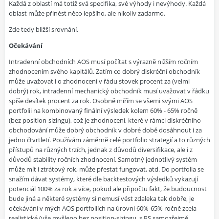
Každá z oblastí má totiž svá specifika, své výhody i nevýhody. Každá
oblast může přinést něco lepšího, ale nikoliv zadarmo.
Zde tedy bližší srovnání.
Očekávání
Intradenní obchodních AOS musí počítat s výrazně nižším ročním
zhodnocením svého kapitálů. Zatím co dobrý diskréční obchodník
může uvažovat i o zhodnocení v řádu stovek procent za (velmi
dobrý) rok, intradenní mechanický obchodník musí uvažovat v řádku
spíše desítek procent za rok. Osobně mířím se všemi svými AOS
portfolii na kombinovaný finální výsledek kolem 60% - 65% ročně
(bez position-sizingu), což je zhodnocení, které v rámci diskréčního
obchodování může dobrý obchodník v dobré době dosáhnout i za
jedno čtvrtletí. Používám záměrně celé portfolio strategií a to různých
přístupů na různých trzích, jednak z důvodů diversifikace, ale i z
důvodů stability ročních zhodnocení. Samotný jednotlivý systém
může mít i ztrátový rok, může přestat fungovat, atd. Do portfolia se
snažím dávat systémy, které dle backtestových výsledků vykazují
potenciál 100% za rok a více, pokud ale připočtu fakt, že budoucnost
bude jiná a některé systémy si nemusí vést zdaleka tak dobře, je
očekávání v mých AOS portfoliích na úrovni 60%-65% ročně zcela
realistické (vše myšleno bez position-sizingu, s PS samozřejmě