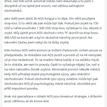
dříve, než měl učinit automat (nikdo není dokonalý) a to jsem v
disciplíně už na úplně jiné úrovni, než většina začínajících
obchodníků.
Jako další jsem zjistil, že AOS fungují o to lépe, čím větší použijete
stop-loss. O to větší ale pak může být tlak. Pokud jste zvyklí na 150
USD a náhle používáte 1 500 USD stop-loss, vyžaduje to čas, abyste si
zvykli. Můj úplně první AOS obchod v trhu TF skončil na stop-lossu
900 USD na kontrakt a byl to skutečně náročný první pocit. Na
takovéto částky jsem nebyl do té doby zvyklý.
Kde mohou AOS velmi pomoci je snížení chybovosti, ovšem pouze za
předpokladu, že dokážete své AOS pustit a prostě už na ně nemyslet,
už je více nesledovat. To se snadno řekne každý si na začátku myslí,
že to dokáže, ale není to pravda. Opět to vyžaduje nějaký čas, než si
na něco takového člověk zvykne. Minimálně prvních několik měsíců
tedy AOS přinášejí stejné psychologické výzvy, jako diskréční
obchodování. Pokud obchodník tyto výzvy zvládne, může být pak
obchodování AOS již psychologicky méně náročné, obzvláště pro
příliš impulsivní povahy.
Jinak má specializace v oblasti AOS jsou breakout strategie, s držením
pozic většinou až do konce dne.