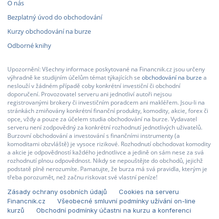
O nás
Bezplatný úvod do obchodování
Kurzy obchodování na burze
Odborné knihy
Upozornění: Všechny informace poskytované na Financnik.cz jsou určeny
výhradně ke studijním účelům témat týkajících se
obchodování na burze
a
neslouží v žádném případě coby konkrétní investiční či obchodní
doporučení. Provozovatel serveru ani jednotliví autoři nejsou
registrovanými brokery či investičním poradcem ani makléřem. Jsou-li na
stránkách zmiňovány konkrétní finanční produkty, komodity, akcie, forex či
opce, vždy a pouze za účelem studia obchodování na burze. Vydavatel
serveru není zodpovědný za konkrétní rozhodnutí jednotlivých uživatelů.
Burzovní obchodování a investování s finančními instrumenty (a
komoditami obzvláště) je vysoce rizikové. Rozhodnutí obchodovat komodity
a akcie je odpovědností každého jednotlivce a jedině on sám nese za svá
rozhodnutí plnou odpovědnost. Nikdy se nepouštějte do obchodů, jejichž
podstatě plně nerozumíte. Pamatujte, že burza má svá pravidla, kterým je
třeba porozumět, než začnu riskovat své vlastní peníze!
Zásady ochrany osobních údajů
Cookies na serveru
Financnik.cz
Všeobecné smluvní podmínky užívání on-line
kurzů
Obchodní podmínky účastni na kurzu a konferenci