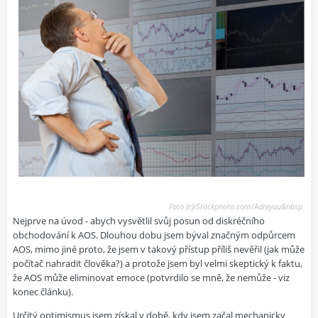
Foto (c)iStockphoto.com/Adreyuu&nbsp
Nejprve na úvod - abych vysvětlil svůj posun od diskréčního
obchodování k AOS. Dlouhou dobu jsem býval značným odpůrcem
AOS, mimo jiné proto, že jsem v takový přístup příliš nevěřil (jak může
počítač nahradit člověka?) a protože jsem byl velmi skeptický k faktu,
že AOS může eliminovat emoce (potvrdilo se mně, že nemůže - viz
konec článku).
Určitý optimismus jsem získal v době, kdy jsem začal mechanicky