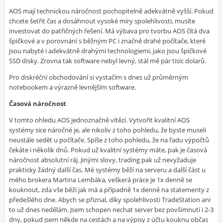
AOS mají technickou náročnost pochopitelně adekvátně vyšší. Pokud
chcete šetřit čas a dosáhnout vysoké míry spolehlivosti, musíte
investovat do patřičných řešení. Má výbava pro tvorbu AOS čítá dva
špičkové a v porovnání s běžným PC i značně drahé počítače, které
jsou nabyté i adekvátně drahými technologiemi, jako jsou špičkové
SSD disky. Zrovna tak software nebyl levný, stál mě pár tisíc dolarů.
Pro diskréční obchodování si vystačím s dnes už průměrným
notebookem a výrazně levnějším software.
Časová náročnost
V tomto ohledu AOS jednoznačně vítězí. Vytvořit kvalitní AOS
systémy sice náročné je, ale nikoliv z toho pohledu, že byste museli
neustále sedět u počítače. Spíše z toho pohledu, že na řadu výpočtů
čekáte i několik dnů. Pokud už kvalitní systémy máte, pak je časová
náročnost absolutní ráj. Jinými slovy, trading pak už nevyžaduje
prakticky žádný další čas. Mé systémy běží na serveru a další část u
mého brokera Martina Lembáka, veškerá práce je 1x denně se
kouknout, zda vše běží jak má a případně 1x denně na statementy z
předešlého dne. Abych se přiznal, díky spolehlivosti TradeStation ani
to už dnes nedělám. Jsem schopen nechat server bez povšimnutí i 2-3
dny, pokud jsem někde na cestách a na výpisy z účtu kouknu občas