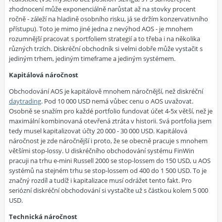
zhodnocení může exponenciálně narůstat až na stovky procent
ročně - záleží na hladině osobního risku, já se držím konzervativního
přístupu). Toto je mimo jiné jedna z nevýhod AOS - je mnohem
rozumnější pracovat s portfoliem strategií a to třeba i na několika
různých trzích. Diskréční obchodník si velmi dobře může vystačit s
jediným trhem, jediným timeframe a jediným systémem.
Kapitálová náročnost
Obchodování AOS je kapitálově mnohem náročnější, než diskréční
daytrading
. Pod 10 000 USD nemá vůbec cenu o AOS uvažovat.
Osobně se snažím pro každé portfolio fundovat účet 4-5x větší, než je
maximální kombinovaná otevřená ztráta v historii. Svá portfolia jsem
tedy musel kapitalizovat účty 20 000 - 30 000 USD. Kapitálová
náročnost je zde náročnější i proto, že se obecně pracuje s mnohem
většími stop-lossy. U diskréčního obchodování systému FinWin
pracuji na trhu e-mini Russell 2000 se stop-lossem do 150 USD, u AOS
systémů na stejném trhu se stop-lossem od 400 do 1 500 USD. To je
značný rozdíl a tudíž i kapitalizace musí odrážet tento fakt. Pro
seriózní diskréční obchodování si vystačíte už s částkou kolem 5 000
USD.
Technická náročnost