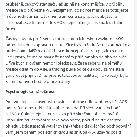
průběžně, celkový stav sečtu až úplně na konci měsíce. V průběhu
měsíce se o průběžné P/L nezajímám, do konce měsíce se totiž ještě
může hodně změnit, tak nemá ani cenu se případně zbytečně
stresovat. Své finanční cíle s AOS stejně plánuji spíše na kvartální
úrovni.
Čas byl důvod, proč jsem se přeci jenom k bližšímu výzkumu AOS
odhodlal a dnes opravdu nelituji. Sice trávím řadu času zkoumáním a
budováním dalších a dalších AOS konceptů a strategií, ale to mimo
jiné i proto, že mě to baví a že nemám příliš mnoho dalšího na práci.
Dříve bych si ovšem nemohl představit, že se seberu, na téměř 3
měsíce odletím do Asie, a trading bude po celou dobu za mě stále
generovat příjmy. Dnes přesně takovouto realitu žiji. Jako vždy, bylo
za tím opravdu hodně práce a dřiny.
Psychologická náročnost
Po dvou letech zkušeností musím skutečně odbourat omyl, že AOS
odstraňují emoce. Není to vůbec pravda. Při sledování obchodů
zažíváte úplně stejné emoce, jako při diskréčním obchodování.
Impulsivnímu chování se také nevyhnete, pokud nejste v tomto
ohledu už dostatečně vytrénováni - třeba z diskréčního obchodování.
Sám jsem během posledních dvou let zhruba 4-5x uzavřel pozici