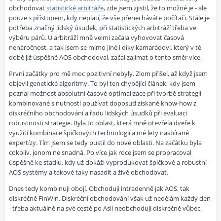
obchodovat
statistické arbitráže
, zde jsem zjistil, že to možné je - ale
pouze s přístupem, kdy neplatí, že vše přenecháváte počítači. Stále je
potřeba značný lidský úsudek, při statistických arbitráží třeba ve
výběru párů. U arbitráží mně velmi začala vyhovovat časová
nenáročnost, a tak jsem se mimo jiné i díky kamarádovi, který v té
době již úspěšně AOS obchodoval, začal zajímat o tento směr více.
První začátky pro mě moc pozitivní nebyly. Zlom přišel, až když jsem
objevil genetické algoritmy. To byl ten chybějící článek, kdy jsem
poznal možnost absolutní časové optimalizace při tvorbě strategií
kombinované s nutností používat doposud získané know-how z
diskréčního obchodování a řadu lidských úsudků při evaluaci
robustnosti strategie. Byla to oblast, která mně otevřela dveře k
využití kombinace špičkových technologií a mé lety nasbírané
expertízy. Tím jsem se tedy pustil do nové oblasti. Na začátku byla
cokoliv, jenom ne snadná. Po více jak roce jsem se propracoval
úspěšně ke stadiu, kdy už dokáži vyprodukovat špičkové a robustní
AOS systémy a takové taky nasadit a živě obchodovat.
Dnes tedy kombinuji obojí. Obchoduji intradenně jak AOS, tak
diskréčně FinWin. Diskréční obchodování však už nedělám každý den
- třeba aktuálně na své cestě po Asii neobchoduji diskréčně vůbec.