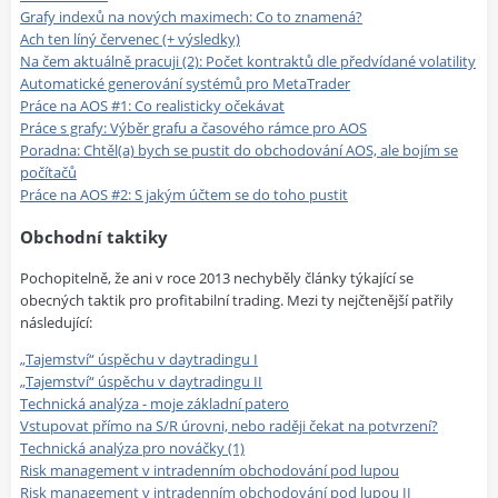
Grafy indexů na nových maximech: Co to znamená?
Ach ten líný červenec (+ výsledky)
Na čem aktuálně pracuji (2): Počet kontraktů dle předvídané volatility
Automatické generování systémů pro MetaTrader
Práce na AOS #1: Co realisticky očekávat
Práce s grafy: Výběr grafu a časového rámce pro AOS
Poradna: Chtěl(a) bych se pustit do obchodování AOS, ale bojím se
počítačů
Práce na AOS #2: S jakým účtem se do toho pustit
Obchodní taktiky
Pochopitelně, že ani v roce 2013 nechyběly články týkající se
obecných taktik pro profitabilní trading. Mezi ty nejčtenější patřily
následující:
„Tajemství“ úspěchu v daytradingu I
„Tajemství“ úspěchu v daytradingu II
Technická analýza - moje základní patero
Vstupovat přímo na S/R úrovni, nebo raději čekat na potvrzení?
Technická analýza pro nováčky (1)
Risk management v intradenním obchodování pod lupou
Risk management v intradenním obchodování pod lupou II