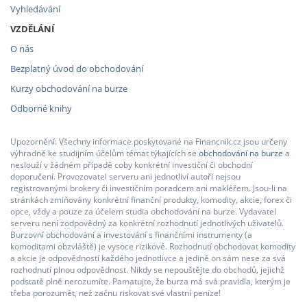
Vyhledávání
VZDĚLÁNÍ
O nás
Bezplatný úvod do obchodování
Kurzy obchodování na burze
Odborné knihy
Upozornění: Všechny informace poskytované na Financnik.cz jsou určeny
výhradně ke studijním účelům témat týkajících se
obchodování na burze
a
neslouží v žádném případě coby konkrétní investiční či obchodní
doporučení. Provozovatel serveru ani jednotliví autoři nejsou
registrovanými brokery či investičním poradcem ani makléřem. Jsou-li na
stránkách zmiňovány konkrétní finanční produkty, komodity, akcie, forex či
opce, vždy a pouze za účelem studia obchodování na burze. Vydavatel
serveru není zodpovědný za konkrétní rozhodnutí jednotlivých uživatelů.
Burzovní obchodování a investování s finančními instrumenty (a
komoditami obzvláště) je vysoce rizikové. Rozhodnutí obchodovat komodity
a akcie je odpovědností každého jednotlivce a jedině on sám nese za svá
rozhodnutí plnou odpovědnost. Nikdy se nepouštějte do obchodů, jejichž
podstatě plně nerozumíte. Pamatujte, že burza má svá pravidla, kterým je
třeba porozumět, než začnu riskovat své vlastní peníze!