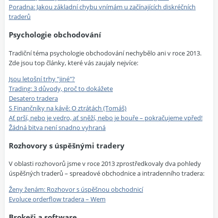
Poradna: Jakou základní chybu vnímám u začínajících diskréčních
traderů
Psychologie obchodování
Tradiční téma psychologie obchodování nechybělo ani v roce 2013.
Zde jsou top články, které vás zaujaly nejvíce:
Jsou letošní trhy "jiné"?
Trading: 3 důvody, proč to dokážete
Desatero tradera
S Finančníky na kávě: O ztrátách (Tomáš)
Ať prší, nebo je vedro, ať sněží, nebo je bouře – pokračujeme vpřed!
Žádná bitva není snadno vyhraná
Rozhovory s úspěšnými tradery
V oblasti rozhovorů jsme v roce 2013 zprostředkovaly dva pohledy
úspěšných traderů – spreadové obchodnice a intradenního tradera:
Ženy ženám: Rozhovor s úspěšnou obchodnicí
Evoluce orderflow tradera – Wem
Brokeři a software