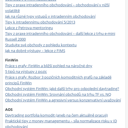
Tipy z praxe intradenního obchodování – obchodování v nižší
volatilitě
Jak na různé typy vstupů v intradenním obchodování
Tipy k intradennímu obchodování 5/2013
Lekce z Petrova mentoringu
Tipy z praxe intradenního obchodování – další lekce z trhu e-mini
Russell 2000
Studujte své obchody z pohledu kontextu
Jak na dobré výstupy – lekce z FIMS
FinWin
Práce s grafy: FinWin a bližší pohled na náročné dny
5 tipů na výstupy z pozic
Práce s grafy: Rozbor 3 pozičních komoditních grafů na základě
principů FinWin
Obchodní systém FinWin: Jaké další trhy pro odpolední daytrading?
Obchodní systém FinWin: Srovnání obchodů na trhu TF vs. NQ
Obchodní systém FinWin a agresivní versus konzervativní uvažování
AOS
Daytrading portfolia komodit (aneb na čem aktuálně pracuji)
Praktické tipy z money managementu – síla normalizace risku v ID
obchodování