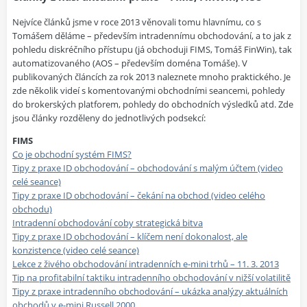
Nejvíce článků jsme v roce 2013 věnovali tomu hlavnímu, co s
Tomášem děláme – především intradennímu obchodování, a to jak z
pohledu diskréčního přístupu (já obchoduji FIMS, Tomáš FinWin), tak
automatizovaného (AOS – především doména Tomáše). V
publikovaných článcích za rok 2013 naleznete mnoho praktického. Je
zde několik videí s komentovanými obchodními seancemi, pohledy
do brokerských platforem, pohledy do obchodních výsledků atd. Zde
jsou články rozděleny do jednotlivých podsekcí:
FIMS
Co je obchodní systém FIMS?
Tipy z praxe ID obchodování – obchodování s malým účtem (video
celé seance)
Tipy z praxe ID obchodování – čekání na obchod (video celého
obchodu)
Intradenní obchodování coby strategická bitva
Tipy z praxe ID obchodování – klíčem není dokonalost, ale
konzistence (video celé seance)
Lekce z živého obchodování intradenních e-mini trhů – 11. 3. 2013
Tip na profitabilní taktiku intradenního obchodování v nižší volatilitě
Tipy z praxe intradenního obchodování – ukázka analýzy aktuálních
obchodů v e-mini Russell 2000