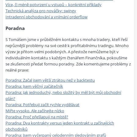
Více, či méně potvrzení u vstupů – konkrétní příklady
Technická analýza pro nováčky: swingy
Intradenní obchodování a vnímání orderflow
Poradna
S Tomášem jsme v průběžném kontaktu s mnoha tradery, kteří řeší
nejrůznější problémy na své cestě k profitabilnímu tradingu. Mnoho
výzev je přitom velmi podobných. A přestože nemůžeme být v
individuálním kontaktu s každým čtenářem Finančníka, pokoušíme
se zkušenosti předat formou poradny. Zde komentujeme problémy z
reálné praxe:
Poradna: Začal jsem větší ztrátou než v backtestu
Poradna: Jsem věčný začátečník
Poradna: Jak jednoduchý, nebo složitý by měl být můj obchodní
plán?
Poradna: Potřebuji začít rychle vydělávat
Miřte vysoko. Ale začínejte nízko
Poradna: Proč přešlapuji na místě?
Poradna: Dva kontrakty versus jeden kontrakt u začínajících
obchodníků
Poradna: Jsem vyčerpaný celodenním sledováním grafů