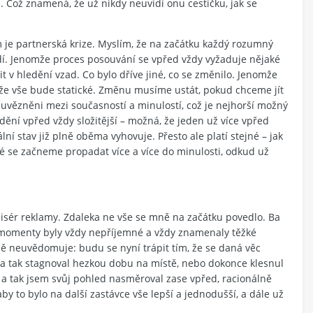
 Což znamená, že už nikdy neuvidí onu cestičku, jak se
m je partnerská krize. Myslím, že na začátku každý rozumný
dí. Jenomže proces posouvání se vpřed vždy vyžaduje nějaké
v hledění vzad. Co bylo dříve jiné, co se změnilo. Jenomže
že vše bude statické. Změnu musíme ustát, pokud chceme jít
uvězněni mezi současností a minulostí, což je nejhorší možný
dění vpřed vždy složitější – možná, že jeden už více vpřed
lní stav již plně oběma vyhovuje. Přesto ale platí stejné – jak
é se začneme propadat více a více do minulosti, odkud už
režisér reklamy. Zdaleka ne vše se mně na začátku povedlo. Ba
 momenty byly vždy nepříjemné a vždy znamenaly těžké
dně neuvědomuje: budu se nyní trápit tím, že se daná věc
 a tak stagnoval hezkou dobu na místě, nebo dokonce klesnul
ě a tak jsem svůj pohled nasměroval zase vpřed, racionálně
aby to bylo na další zastávce vše lepší a jednodušší, a dále už