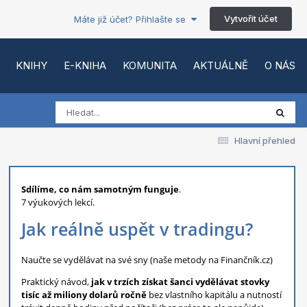
Vytvořit účet
Máte již účet? Přihlašte se
KNIHY
E-KNIHA
KOMUNITA
AKTUÁLNĚ
O NÁS
Hlavní přehled
Sdílíme, co nám samotným funguje
.
7 výukových lekcí.
Jak reálně uspět v tradingu?
Naučte se vydělávat na své sny (naše metody na Finančník.cz)
Praktický návod,
jak v trzích získat šanci vydělávat stovky
tisíc až miliony dolarů ročně
bez vlastního kapitálu a nutností