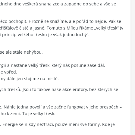
 jednoho dne veškerá snaha zcela zapadne do sebe a vše se
co pochopit. Hrozně se snažíme, ale pořád to nejde. Pak se
šťálově čisté a jasné. Tomuto s Mílou říkáme „velký třesk“ (v
 princip velkého třesku je však jednoduchý“:
 se ale stále nehýbou.
rgii a nastane velký třesk, který nás posune zase dál.
e vpřed.
my dále jen stojíme na místě.
ých třesků. Jsou to takové naše akcelerátory, bez kterých se
ebe. Náhle jedna povolí a vše začne fungovat v jeho prospěch –
o k zemi. To je velký třesk.
í. Energie se nikdy neztrácí, pouze mění své formy. Kde je