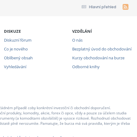
Hlavní přehled
DISKUZE
VZDĚLÁNÍ
Diskuzní fórum
O nás
Co je nového
Bezplatný úvod do obchodování
Oblíbený obsah
Kurzy obchodování na burze
Vyhledávání
Odborné knihy
žádném případě coby konkrétní investiční či obchodní doporučení.
ční produkty, komodity, akcie, forex či opce, vždy a pouze za účelem studia
strumenty (a komoditami obzvláště) je vysoce rizikové. Rozhodnutí obchodovat
statě plně nerozumíte. Pamatujte, že burza má svá pravidla, kterým je třeba