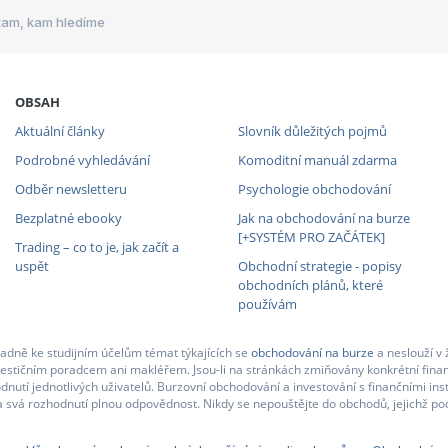
tam, kam hledíme
OBSAH
Aktuální články
Slovník důležitých pojmů
Podrobné vyhledávání
Komoditní manuál zdarma
Odběr newsletteru
Psychologie obchodování
Bezplatné ebooky
Jak na obchodování na burze
[+SYSTÉM PRO ZAČÁTEK]
Trading – co to je, jak začít a
uspět
Obchodní strategie - popisy
obchodních plánů, které
používám
adně ke studijním účelům témat týkajících se
obchodování na burze
a neslouží v 
nvestičním poradcem ani makléřem. Jsou-li na stránkách zmiňovány konkrétní finan
nutí jednotlivých uživatelů. Burzovní obchodování a investování s finančními in
 svá rozhodnutí plnou odpovědnost. Nikdy se nepouštějte do obchodů, jejichž pod