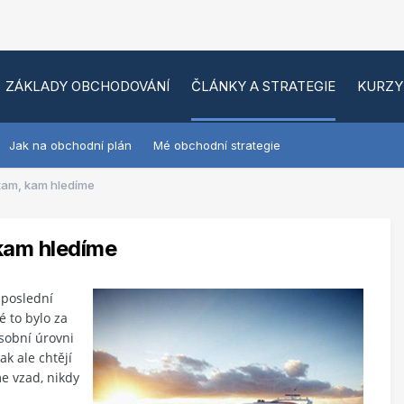
ZÁKLADY OBCHODOVÁNÍ
ČLÁNKY A STRATEGIE
KURZY
Jak na obchodní plán
Mé obchodní strategie
tam, kam hledíme
kam hledíme
 poslední
é to bylo za
sobní úrovni
ak ale chtějí
e vzad, nikdy