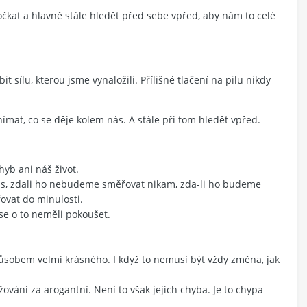
čkat a hlavně stále hledět před sebe vpřed, aby nám to celé
sílu, kterou jsme vynaložili. Přílišné tlačení na pilu nikdy
ímat, co se děje kolem nás. A stále při tom hledět vpřed.
yb ani náš život.
ás, zdali ho nebudeme směřovat nikam, zda-li ho budeme
vat do minulosti.
se o to neměli pokoušet.
ůsobem velmi krásného. I když to nemusí být vždy změna, jak
žováni za arogantní. Není to však jejich chyba. Je to chypa