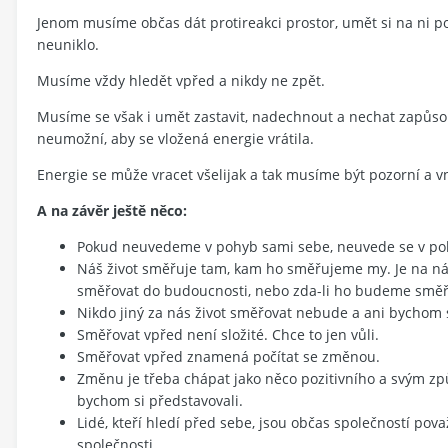
Jenom musíme občas dát protireakci prostor, umět si na ni po
neuniklo.
Musíme vždy hledět vpřed a nikdy ne zpět.
Musíme se však i umět zastavit, nadechnout a nechat zapůsobit 
neumožní, aby se vložená energie vrátila.
Energie se může vracet všelijak a tak musíme být pozorní a vn
A na závěr ještě něco:
Pokud neuvedeme v pohyb sami sebe, neuvede se v poh
Náš život směřuje tam, kam ho směřujeme my. Je na n
směřovat do budoucnosti, nebo zda-li ho budeme směřo
Nikdo jiný za nás život směřovat nebude a ani bychom 
Směřovat vpřed není složité. Chce to jen vůli.
Směřovat vpřed znamená počítat se změnou.
Změnu je třeba chápat jako něco pozitivního a svým zp
bychom si představovali.
Lidé, kteří hledí před sebe, jsou občas společností pova
společnosti.