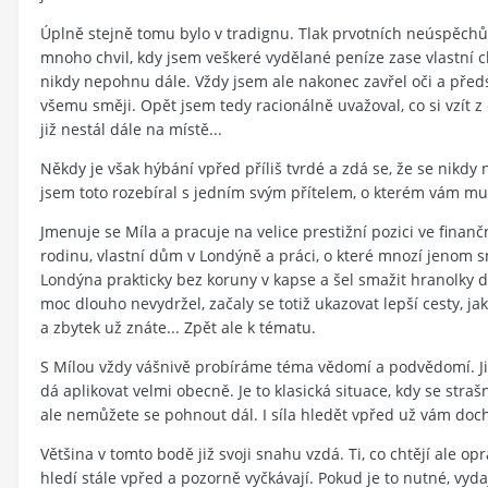
Úplně stejně tomu bylo v tradignu. Tlak prvotních neúspěchů 
mnoho chvil, kdy jsem veškeré vydělané peníze zase vlastní c
nikdy nepohnu dále. Vždy jsem ale nakonec zavřel oči a předsta
všemu směji. Opět jsem tedy racionálně uvažoval, co si vzít 
již nestál dále na místě...
Někdy je však hýbání vpřed příliš tvrdé a zdá se, že se nikd
jsem toto rozebíral s jedním svým přítelem, o kterém vám mu
Jmenuje se Míla a pracuje na velice prestižní pozici ve finan
rodinu, vlastní dům v Londýně a práci, o které mnozí jenom s
Londýna prakticky bez koruny v kapse a šel smažit hranolky 
moc dlouho nevydržel, začaly se totiž ukazovat lepší cesty, jak
a zbytek už znáte... Zpět ale k tématu.
S Mílou vždy vášnivě probíráme téma vědomí a podvědomí. Již n
dá aplikovat velmi obecně. Je to klasická situace, kdy se straš
ale nemůžete se pohnout dál. I síla hledět vpřed už vám doch
Většina v tomto bodě již svoji snahu vzdá. Ti, co chtějí ale o
hledí stále vpřed a pozorně vyčkávají. Pokud je to nutné, vydaj