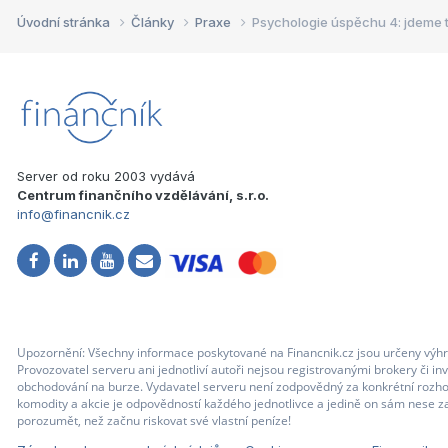
Úvodní stránka
Články
Praxe
Psychologie úspěchu 4: jdeme 
Server od roku 2003 vydává
Centrum finančního vzdělávání, s.r.o.
info@financnik.cz
Upozornění: Všechny informace poskytované na Financnik.cz jsou určeny výhr
Provozovatel serveru ani jednotliví autoři nejsou registrovanými brokery či i
obchodování na burze. Vydavatel serveru není zodpovědný za konkrétní rozhod
komodity a akcie je odpovědností každého jednotlivce a jedině on sám nese za
porozumět, než začnu riskovat své vlastní peníze!