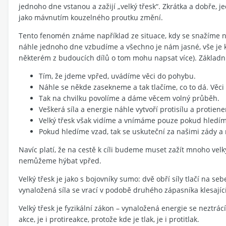
jednoho dne vstanou a zažijí „velký třesk“. Zkrátka a dobře,
jako mávnutím kouzelného proutku změní.
Tento fenomén známe například ze situace, kdy se snažíme ně
náhle jednoho dne vzbudíme a všechno je nám jasné, vše je kři
některém z budoucích dílů o tom mohu napsat více). Základní
Tím, že jdeme vpřed, uvádíme věci do pohybu.
Náhle se někde zasekneme a tak tlačíme, co to dá. Věci
Tak na chvilku povolíme a dáme věcem volný průběh.
Veškerá síla a energie náhle vytvoří protisílu a protiene
Velký třesk však vidíme a vnímáme pouze pokud hledím
Pokud hledíme vzad, tak se uskuteční za našimi zády a 
Navíc platí, že na cestě k cíli budeme muset zažít mnoho velk
nemůžeme hýbat vpřed.
Velký třesk je jako s bojovníky sumo: dvě obří síly tlačí na s
vynaložená síla se vrací v podobě druhého zápasníka klesajícíh
Velký třesk je fyzikální zákon – vynaložená energie se neztrác
akce, je i protireakce, protože kde je tlak, je i protitlak.