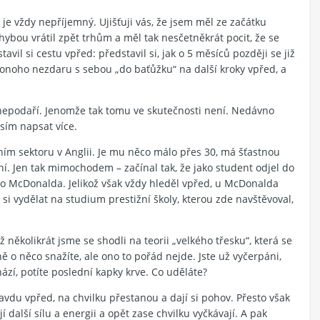
je vždy nepříjemný. Ujišťuji vás, že jsem měl ze začátku
hybou vrátil zpět trhům a měl tak nesčetněkrát pocit, že se
vil si cestu vpřed: představil si, jak o 5 měsíců později se již
z onoho nezdaru s sebou „do baťůžku“ na další kroky vpřed, a
y nepodaří. Jenomže tak tomu ve skutečnosti není. Nedávno
sím napsat více.
čním sektoru v Anglii. Je mu něco málo přes 30, má šťastnou
ní. Jen tak mimochodem – začínal tak, že jako student odjel do
do McDonalda. Jelikož však vždy hleděl vpřed, u McDonalda
 si vydělat na studium prestižní školy, kterou zde navštěvoval,
ěkolikrát jsme se shodli na teorii „velkého třesku“, která se
ně o něco snažíte, ale ono to pořád nejde. Jste už vyčerpáni,
ází, potíte poslední kapky krve. Co uděláte?
pravdu vpřed, na chvilku přestanou a dají si pohov. Přesto však
í další sílu a energii a opět zase chvilku vyčkávají. A pak