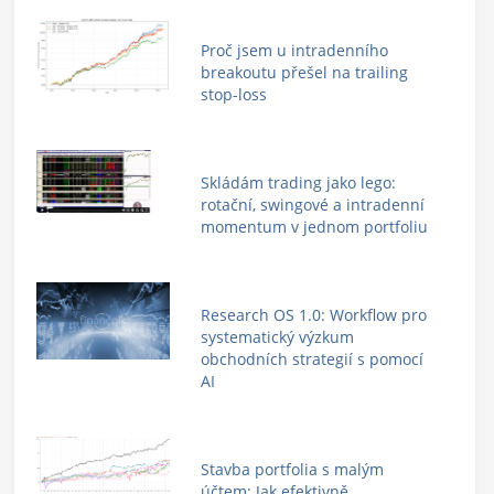
Proč jsem u intradenního
breakoutu přešel na trailing
stop-loss
Skládám trading jako lego:
rotační, swingové a intradenní
momentum v jednom portfoliu
Research OS 1.0: Workflow pro
systematický výzkum
obchodních strategií s pomocí
AI
Stavba portfolia s malým
účtem: Jak efektivně