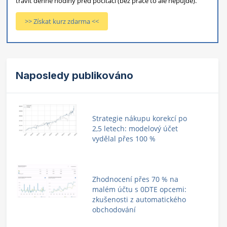
trávit denně hodiny před počítači (bez práce to ale nepůjde).
>> Získat kurz zdarma <<
Naposledy publikováno
Strategie nákupu korekcí po
2,5 letech: modelový účet
vydělal přes 100 %
Zhodnocení přes 70 % na
malém účtu s 0DTE opcemi:
zkušenosti z automatického
obchodování