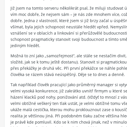
Již jsem na tomto serveru několikrát psal, že miluji studovat ú
vím moc dobře, že nejsem sám – je nás zde mnohem více, což 
dobře. Jedna z vlastností, které jsem si již brzy začal u úspěšn
všímat, byla jejich schopnost neustále hledět vpřed. Nemyslí
vznášení se v oblacích a linkování si přerůžovělé budoucnost
schopnost pragmaticky stanovit svoji budoucnost a tímto sm
jediným hledět.
Možná to zní jako „samozřejmost“, ale stále se nestačím divit, 
složité, jak se k tomu ještě dostanu). Stanovit si pragmatickou
přes překážky je druhá věc. Při první překážce se náhle poh
člověka se rázem stává neúspěšný. Děje se to dnes a denně.
Tak například člověk pracující jako průměrný manager si vytyč
velmi vysoká konkurence, již zakrátko uvnitř firmym u které s
házení klacků pod nohy, ponižování atd. (Vždyť to mnozí z vás 
velmi obtížné veškerý ten tlak ustát, je velmi obtížné tomu vš
ukáže malá cestička, kterou mohu proklouznout zase o kousí
realita je většinou jiná. Při podobném tlaku začne většina hl
je právě kde pomluvil. Kdo se k nim chová jinak, než v minulo