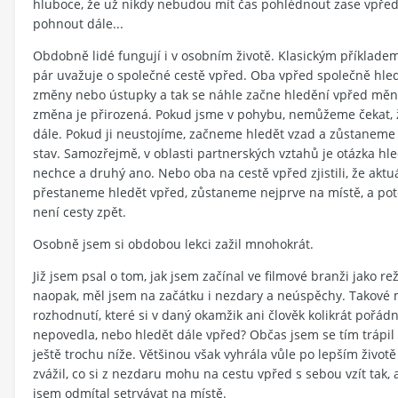
hluboce, že už nikdy nebudou mít čas pohlédnout zase vpřed.
pohnout dále...
Obdobně lidé fungují i v osobním životě. Klasickým příklade
pár uvažuje o společné cestě vpřed. Oba vpřed společně hle
změny nebo ústupky a tak se náhle začne hledění vpřed měnit 
změna je přirozená. Pokud jsme v pohybu, nemůžeme čekat, 
dále. Pokud ji neustojíme, začneme hledět vzad a zůstaneme 
stav. Samozřejmě, v oblasti partnerských vztahů je otázka hle
nechce a druhý ano. Nebo oba na cestě vpřed zjistili, že aktuá
přestaneme hledět vpřed, zůstaneme nejprve na místě, a pot
není cesty zpět.
Osobně jsem si obdobou lekci zažil mnohokrát.
Již jsem psal o tom, jak jsem začínal ve filmové branži jako 
naopak, měl jsem na začátku i nezdary a neúspěchy. Takové
rozhodnutí, které si v daný okamžik ani člověk kolikrát pořá
nepovedla, nebo hledět dále vpřed? Občas jsem se tím trápil
ještě trochu níže. Většinou však vyhrála vůle po lepším život
zvážil, co si z nezdaru mohu na cestu vpřed s sebou vzít tak, 
jsem odmítal setrvávat na místě.