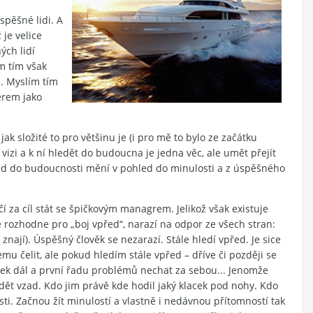
spěšné lidi. A
je velice
ých lidí
m tím však
i. Myslím tím
ěrem jako
jak složité to pro většinu je (i pro mě to bylo ze začátku
 vizi a k ní hledět do budoucna je jedna věc, ale umět přejít
led do budoucnosti mění v pohled do minulosti a z úspěšného
í za cíl stát se špičkovým managrem. Jelikož však existuje
e rozhodne pro „boj vpřed“, narazí na odpor ze všech stran:
znají). Úspěšný člověk se nezarazí. Stále hledí vpřed. Je sice
emu čelit, ale pokud hledím stále vpřed – dříve či později se
ček dál a první řadu problémů nechat za sebou... Jenomže
edět vzad. Kdo jim právě kde hodil jaký klacek pod nohy. Kdo
sti. Začnou žít minulostí a vlastně i nedávnou přítomností tak