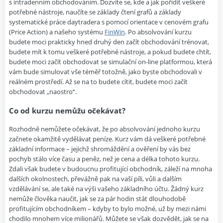
s intradenním obchodováním. Dozvíte se, kde a jak pořídit veškeré
potřebné nástroje, naučíte se základy čtení grafů a základy
systematické práce daytradera s pomocí orientace v cenovém grafu
(Price Action) a našeho systému
FinWin
. Po absolvování kurzu
budete moci prakticky hned druhý den začít obchodování trénovat,
budete mít k tomu veškeré potřebné nástroje, a pokud budete chtít,
budete moci začít obchodovat se simulační on-line platformou, která
vám bude simulovat vše téměř totožně, jako byste obchodovali v
reálném prostředí. Až se na to budete cítit, budete moci začít
obchodovat „naostro“.
Co od kurzu nemůžu očekávat?
Rozhodně nemůžete očekávat, že po absolvování jednoho kurzu
začnete okamžitě vydělávat peníze. Kurz vám dá veškeré potřebné
základní informace – jejichž shromáždění a ověření by vás bez
pochyb stálo více času a peněz, než je cena a délka tohoto kurzu.
Zdali však budete v budoucnu profitující obchodník, záleží na mnoha
dalších okolnostech, převážně pak na vaší píli, vůli a dalším
vzdělávání se, ale také na výši vašeho základního účtu. Žádný kurz
nemůže člověka naučit, jak se za pár hodin stát dlouhodobě
profitujícím obchodníkem – kdyby to bylo možné, už by mezi námi
chodilo mnohem více milionářů. Můžete se však dozvědět, jak se na