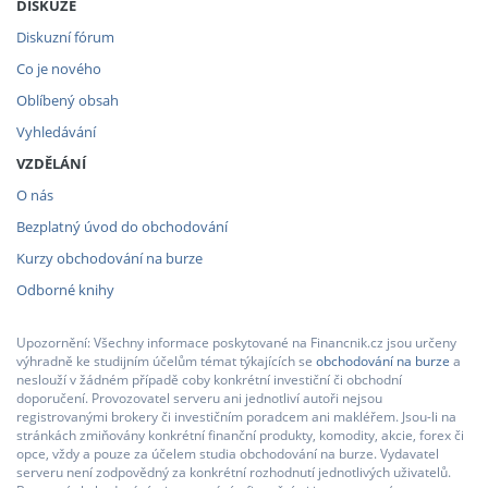
DISKUZE
Diskuzní fórum
Co je nového
Oblíbený obsah
Vyhledávání
VZDĚLÁNÍ
O nás
Bezplatný úvod do obchodování
Kurzy obchodování na burze
Odborné knihy
Upozornění: Všechny informace poskytované na Financnik.cz jsou určeny
výhradně ke studijním účelům témat týkajících se
obchodování na burze
a
neslouží v žádném případě coby konkrétní investiční či obchodní
doporučení. Provozovatel serveru ani jednotliví autoři nejsou
registrovanými brokery či investičním poradcem ani makléřem. Jsou-li na
stránkách zmiňovány konkrétní finanční produkty, komodity, akcie, forex či
opce, vždy a pouze za účelem studia obchodování na burze. Vydavatel
serveru není zodpovědný za konkrétní rozhodnutí jednotlivých uživatelů.