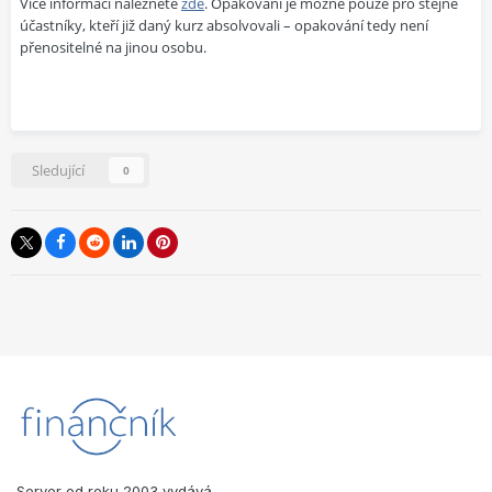
Více informací naleznete
zde
. Opakování je možné pouze pro stejné
účastníky, kteří již daný kurz absolvovali – opakování tedy není
přenositelné na jinou osobu.
Sledující
0
Server od roku 2003 vydává