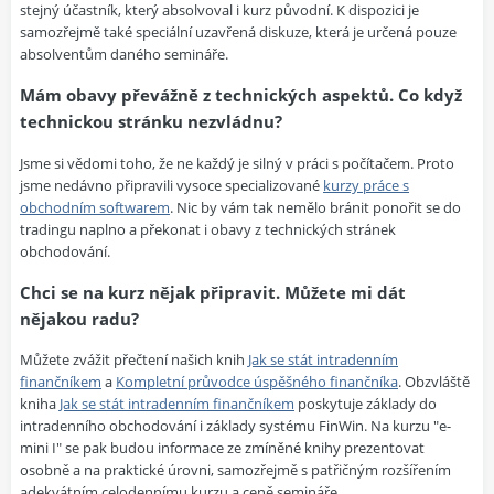
stejný účastník, který absolvoval i kurz původní. K dispozici je
samozřejmě také speciální uzavřená diskuze, která je určená pouze
absolventům daného semináře.
Mám obavy převážně z technických aspektů. Co když
technickou stránku nezvládnu?
Jsme si vědomi toho, že ne každý je silný v práci s počítačem. Proto
jsme nedávno připravili vysoce specializované
kurzy práce s
obchodním softwarem
. Nic by vám tak nemělo bránit ponořit se do
tradingu naplno a překonat i obavy z technických stránek
obchodování.
Chci se na kurz nějak připravit. Můžete mi dát
nějakou radu?
Můžete zvážit přečtení našich knih
Jak se stát intradenním
finančníkem
a
Kompletní průvodce úspěšného finančníka
. Obzvláště
kniha
Jak se stát intradenním finančníkem
poskytuje základy do
intradenního obchodování i základy systému FinWin. Na kurzu "e-
mini I" se pak budou informace ze zmíněné knihy prezentovat
osobně a na praktické úrovni, samozřejmě s patřičným rozšířením
adekvátním celodennímu kurzu a ceně semináře.