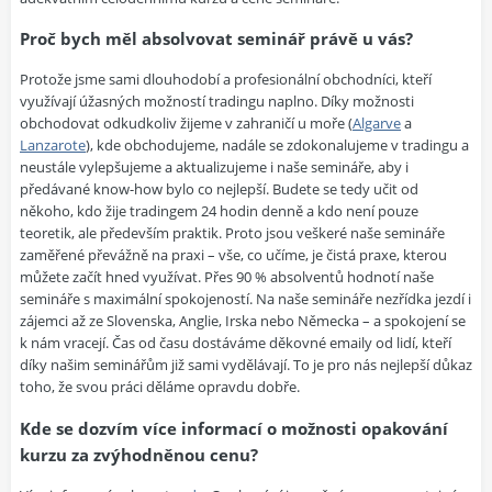
Proč bych měl absolvovat seminář právě u vás?
Protože jsme sami dlouhodobí a profesionální obchodníci, kteří
využívají úžasných možností tradingu naplno. Díky možnosti
obchodovat odkudkoliv žijeme v zahraničí u moře (
Algarve
a
Lanzarote
), kde obchodujeme, nadále se zdokonalujeme v tradingu a
neustále vylepšujeme a aktualizujeme i naše semináře, aby i
předávané know-how bylo co nejlepší. Budete se tedy učit od
někoho, kdo žije tradingem 24 hodin denně a kdo není pouze
teoretik, ale především praktik. Proto jsou veškeré naše semináře
zaměřené převážně na praxi – vše, co učíme, je čistá praxe, kterou
můžete začít hned využívat. Přes 90 % absolventů hodnotí naše
semináře s maximální spokojeností. Na naše semináře nezřídka jezdí i
zájemci až ze Slovenska, Anglie, Irska nebo Německa – a spokojení se
k nám vracejí. Čas od času dostáváme děkovné emaily od lidí, kteří
díky našim seminářům již sami vydělávají. To je pro nás nejlepší důkaz
toho, že svou práci děláme opravdu dobře.
Kde se dozvím více informací o možnosti opakování
kurzu za zvýhodněnou cenu?