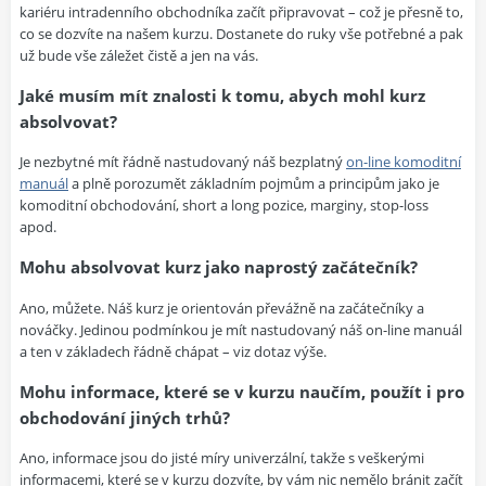
kariéru intradenního obchodníka začít připravovat – což je přesně to,
co se dozvíte na našem kurzu. Dostanete do ruky vše potřebné a pak
už bude vše záležet čistě a jen na vás.
Jaké musím mít znalosti k tomu, abych mohl kurz
absolvovat?
Je nezbytné mít řádně nastudovaný náš bezplatný
on-line komoditní
manuál
a plně porozumět základním pojmům a principům jako je
komoditní obchodování, short a long pozice, marginy, stop-loss
apod.
Mohu absolvovat kurz jako naprostý začátečník?
Ano, můžete. Náš kurz je orientován převážně na začátečníky a
nováčky. Jedinou podmínkou je mít nastudovaný náš on-line manuál
a ten v základech řádně chápat – viz dotaz výše.
Mohu informace, které se v kurzu naučím, použít i pro
obchodování jiných trhů?
Ano, informace jsou do jisté míry univerzální, takže s veškerými
informacemi, které se v kurzu dozvíte, by vám nic nemělo bránit začít