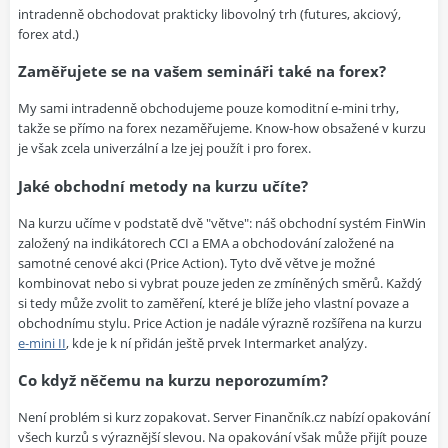
intradenně obchodovat prakticky libovolný trh (futures, akciový,
forex atd.)
Zaměřujete se na vašem semináři také na forex?
My sami intradenně obchodujeme pouze komoditní e-mini trhy,
takže se přímo na forex nezaměřujeme. Know-how obsažené v kurzu
je však zcela univerzální a lze jej použít i pro forex.
Jaké obchodní metody na kurzu učíte?
Na kurzu učíme v podstatě dvě "větve": náš obchodní systém FinWin
založený na indikátorech CCI a EMA a obchodování založené na
samotné cenové akci (Price Action). Tyto dvě větve je možné
kombinovat nebo si vybrat pouze jeden ze zmíněných směrů. Každý
si tedy může zvolit to zaměření, které je blíže jeho vlastní povaze a
obchodnímu stylu. Price Action je nadále výrazně rozšířena na kurzu
e-mini II
, kde je k ní přidán ještě prvek Intermarket analýzy.
Co když něčemu na kurzu neporozumím?
Není problém si kurz zopakovat. Server Finančník.cz nabízí opakování
všech kurzů s výraznější slevou. Na opakování však může přijít pouze