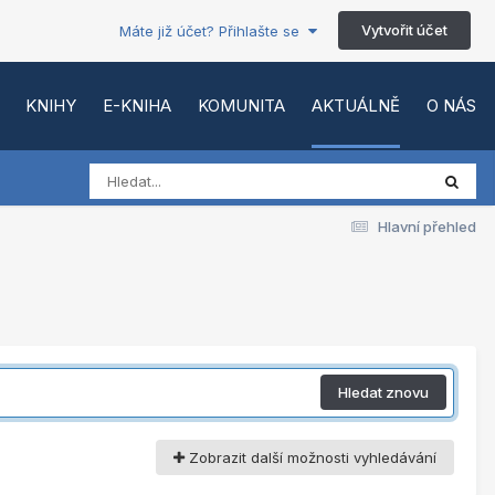
Vytvořit účet
Máte již účet? Přihlašte se
KNIHY
E-KNIHA
KOMUNITA
AKTUÁLNĚ
O NÁS
Hlavní přehled
Hledat znovu
Zobrazit další možnosti vyhledávání