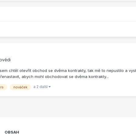
ovědi
 jsem chtěl otevřít obchod se dvěma kontrakty, tak mě to nepustilo a vy
 přenastavit, abych mohl obchodovat se dvěma kontrakty...
a 2 další
ers
nováček
OBSAH