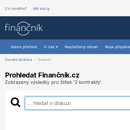
Co nového?
Mé kurzy
Hlavní přehled
O nás
Nepřečtený obsah
Moje příspěv
Úvodní stránka
Search
Prohledat Finančník.cz
Zobrazeny výsledky pro štítek '2 kontrakty'.