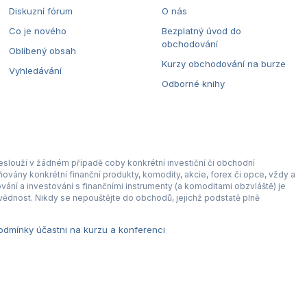
Diskuzní fórum
O nás
Co je nového
Bezplatný úvod do
obchodování
Oblíbený obsah
Kurzy obchodování na burze
Vyhledávání
Odborné knihy
eslouží v žádném případě coby konkrétní investiční či obchodní
ovány konkrétní finanční produkty, komodity, akcie, forex či opce, vždy a
ní a investování s finančními instrumenty (a komoditami obzvláště) je
ědnost. Nikdy se nepouštějte do obchodů, jejichž podstatě plně
dmínky účastni na kurzu a konferenci