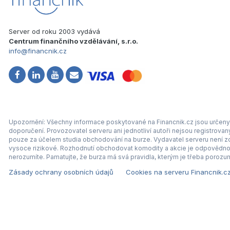
Server od roku 2003 vydává
Centrum finančního vzdělávání, s.r.o.
info@financnik.cz
Upozornění: Všechny informace poskytované na Financnik.cz jsou určeny 
doporučení. Provozovatel serveru ani jednotliví autoři nejsou registrova
pouze za účelem studia obchodování na burze. Vydavatel serveru není zod
vysoce rizikové. Rozhodnutí obchodovat komodity a akcie je odpovědnos
nerozumíte. Pamatujte, že burza má svá pravidla, kterým je třeba porozum
Zásady ochrany osobních údajů
Cookies na serveru Financnik.c