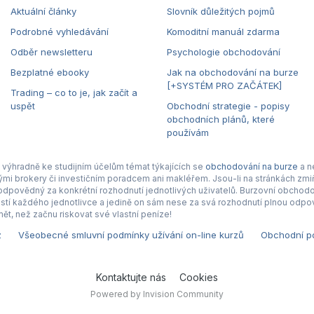
Aktuální články
Slovník důležitých pojmů
Podrobné vyhledávání
Komoditní manuál zdarma
Odběr newsletteru
Psychologie obchodování
Bezplatné ebooky
Jak na obchodování na burze
[+SYSTÉM PRO ZAČÁTEK]
Trading – co to je, jak začít a
uspět
Obchodní strategie - popisy
obchodních plánů, které
používám
výhradně ke studijním účelům témat týkajících se
obchodování na burze
a n
nými brokery či investičním poradcem ani makléřem. Jsou-li na stránkách zmiň
povědný za konkrétní rozhodnutí jednotlivých uživatelů. Burzovní obchodová
tí každého jednotlivce a jedině on sám nese za svá rozhodnutí plnou odpov
ět, než začnu riskovat své vlastní peníze!
z
Všeobecné smluvní podmínky užívání on-line kurzů
Obchodní po
Kontaktujte nás
Cookies
Powered by Invision Community