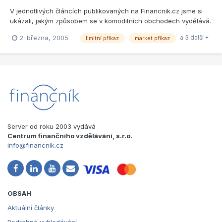
V jednotlivých článcích publikovaných na Financnik.cz jsme si
ukázali, jakým způsobem se v komoditních obchodech vydělává.
Víme, že obchody pro nás otevírá/uzavírá broker, který
a 3 další
2. března, 2005
limitní příkaz
market příkaz
představuje prostředníka mezi námi a burzovním parketem
(nebo on-line trhem). Ať již zadáváme příkazy prostřednictvím
brok...
Server od roku 2003 vydává
Centrum finančního vzdělávání, s.r.o.
info@financnik.cz
OBSAH
Aktuální články
Podrobné vyhledávání