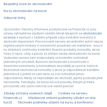
Bezplatný úvod do obchodování
Kurzy obchodování na burze
Odborné knihy
Upozornění: Všechny informace poskytované na Financnik.cz jsou
určeny výhradně ke studijním účelům témat týkajících se
obchodování
na burze
a neslouží v žádném případě coby konkrétní investiční či
obchodní doporučení. Provozovatel serveru ani jednotliví autoři nejsou
registrovanými brokery či investičním poradcem ani makléřem. Jsou-li
na stránkách zmiňovány konkrétní finanční produkty, komodity, akcie,
forex či opce, vždy a pouze za účelem studia obchodování na burze.
Vydavatel serveru není zodpovědný za konkrétní rozhodnutí
jednotlivých uživatelů. Burzovní obchodování a investování s
finančními instrumenty (a komoditami obzvláště) je vysoce rizikové.
Rozhodnutí obchodovat komodity a akcie je odpovědností každého
jednotlivce a jedině on sám nese za svá rozhodnutí plnou
odpovědnost. Nikdy se nepouštějte do obchodů, jejichž podstatě plně
nerozumíte. Pamatujte, že burza má svá pravidla, kterým je třeba
porozumět, než začnu riskovat své vlastní peníze!
Zásady ochrany osobních údajů
Cookies na serveru
Financnik.cz
Všeobecné smluvní podmínky užívání on-line
kurzů
Obchodní podmínky účastni na kurzu a konferenci