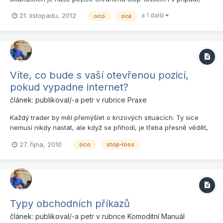
výpadku internetu. A kdy bychom naopak měli jednat co
a 1 další
21. listopadu, 2012
oco
oca
nejrychleji, protože naše pozice chráněná být nemusí. Zde je
souhrn tipů na situace, které by každý trader měl mít ošetřeny
ve své...
Víte, co bude s vaší otevřenou pozicí,
pokud vypadne internet?
článek: publikoval/-a
petr
v rubrice
Praxe
Každý trader by měl přemýšlet o krizových situacích. Ty sice
nemusí nikdy nastat, ale když se přihodí, je třeba přesně vědět,
jak se zachovat a jakým problémům můžeme čelit. Jednou z
27. října, 2010
oco
stop-loss
věcí, ve které by měl mít on-line trader jasno, je situace, kdy
nám vypadne internet, zatímco jsme v otevřené pozici....
Typy obchodních příkazů
článek: publikoval/-a
petr
v rubrice
Komoditní Manuál