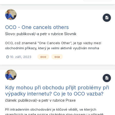
OCO - One cancels others
Slovo: publikoval/-a
petr
v rubrice
Slovnik
OCO, což znamená "One Cancels Other", je typ vazby mezi
obchodními příkazy, který je velmi aktivně využíván mnoha
profesionálními obchodníky pro svou efektivitu v řízení pozic a
10. září, 2023
oco
oca
kapitálu. Představte si, že sledujete akcii XY, která se aktuálně
obchoduje za 100 USD. Uvažujete o tom, že pokud cen...
Kdy mohou při obchodu přijít problémy při
výpadky internetu? Co je to OCO vazba?
článek: publikoval/-a
petr
v rubrice
Praxe
Při intradenním obchodování je klíčové vědět, ve kterých
okamžicích je naše pozice chráněna stop-lossem i v případě