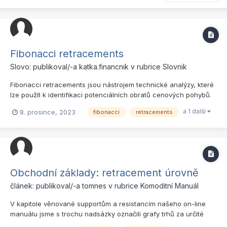
Fibonacci retracements
Slovo: publikoval/-a
katka.financnik
v rubrice
Slovnik
Fibonacci retracements jsou nástrojem technické analýzy, které
lze použít k identifikaci potenciálních obratů cenových pohybů.
Autorem je Leonardo Fibonacci, středověký italský matematik,
a 1 další
8. prosince, 2023
fibonacci
retracements
který se narodil v Pise kolem roku 1170. Základní princip
Fibonacci retracements vycházejí z Fibonaccih...
Obchodní základy: retracement úrovně
článek: publikoval/-a
tomnes
v rubrice
Komoditní Manuál
V kapitole věnované supportům a resistancím našeho on-line
manuálu jsme s trochu nadsázky označili grafy trhů za určité
mapy, supporty a resistance pak za záchytné body, které nám