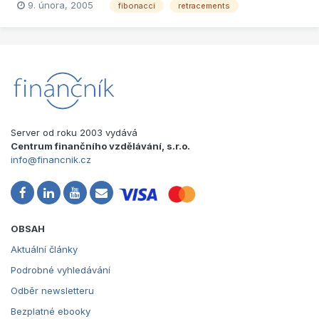
9. února, 2005
fibonacci
retracements
pomáhají v orientaci - ve "čtení mapy". V tomto článku se
podíváme ještě na další velmi důležitý záchytný bod, kterému s...
Server od roku 2003 vydává
Centrum finančního vzdělávání, s.r.o.
info@financnik.cz
OBSAH
Aktuální články
Podrobné vyhledávání
Odběr newsletteru
Bezplatné ebooky