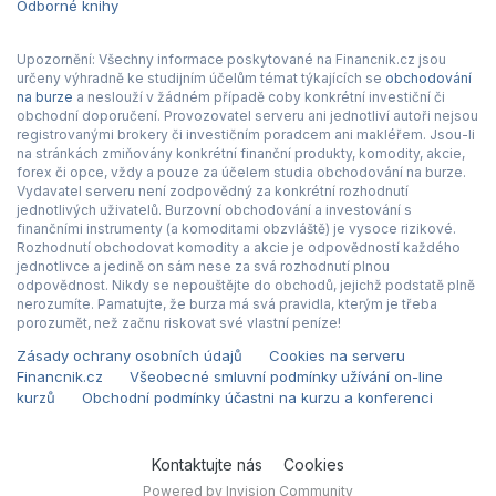
Odborné knihy
Upozornění: Všechny informace poskytované na Financnik.cz jsou
určeny výhradně ke studijním účelům témat týkajících se
obchodování
na burze
a neslouží v žádném případě coby konkrétní investiční či
obchodní doporučení. Provozovatel serveru ani jednotliví autoři nejsou
registrovanými brokery či investičním poradcem ani makléřem. Jsou-li
na stránkách zmiňovány konkrétní finanční produkty, komodity, akcie,
forex či opce, vždy a pouze za účelem studia obchodování na burze.
Vydavatel serveru není zodpovědný za konkrétní rozhodnutí
jednotlivých uživatelů. Burzovní obchodování a investování s
finančními instrumenty (a komoditami obzvláště) je vysoce rizikové.
Rozhodnutí obchodovat komodity a akcie je odpovědností každého
jednotlivce a jedině on sám nese za svá rozhodnutí plnou
odpovědnost. Nikdy se nepouštějte do obchodů, jejichž podstatě plně
nerozumíte. Pamatujte, že burza má svá pravidla, kterým je třeba
porozumět, než začnu riskovat své vlastní peníze!
Zásady ochrany osobních údajů
Cookies na serveru
Financnik.cz
Všeobecné smluvní podmínky užívání on-line
kurzů
Obchodní podmínky účastni na kurzu a konferenci
Kontaktujte nás
Cookies
Powered by Invision Community