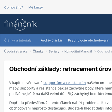
Co nového?
Mé kurzy
Články a tutoriály:
Archiv článků
Psychologie obchodování
Úvodní stránka
Články
Seriály
Komoditní Manuál
Obchodní
Obchodní základy: retracement úro
V kapitole věnované
supportům a resistancím
našeho on-line 
mapy, supporty a resistance pak za záchytné body, které nám 
podíváme ještě na další velmi důležitý záchytný bod, kterému
Dopředu předesílám, že tento článek nabízí problematiku ve 
obchodování naprosto dostačující. Budete-li hledat další info