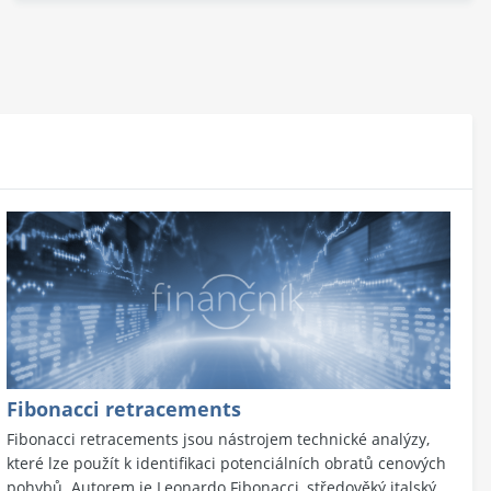
Fibonacci retracements
Fibonacci retracements jsou nástrojem technické analýzy,
které lze použít k identifikaci potenciálních obratů cenových
pohybů. Autorem je Leonardo Fibonacci, středověký italský