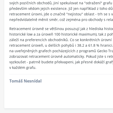
svých pozičních obchodů, jiní spekulovat na "odražení" grafu 
především vědom jejich existence. Již jen například z toho d
retracement úrovni, jde o značně "nejistou" oblast - trh se s 
nepředvídatelně měnit směr, což zejména pro obchody s relat
Retracement úrovně se většinou posuzují jak z hlediska histo
historické low a za úroveň 100 historické maximum), tak z po
záleží na preferencích obchodníků. Co se konkrétních úrovní
retracement úroveň, u delších pohybů i 38.2 a 61.8 % hranici
na uveřejněných grafech pocházejících z programů Gecko Trac
zobrazovat retracement úrovně automaticky. Pokud jste s re
vyzkoušet - patrně budete překvapeni, jak přesné dokáží graf
v každém grafu.
Tomáš Nesnídal