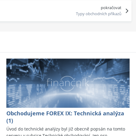
pokračovat
Typy obchodních příkazů
Obchodujeme FOREX IX: Technická analýza
(1)
Úvod do technické analýzy byl již obecně popsán na tomto
serveru v rubrice Technické obchodování. Jen pro