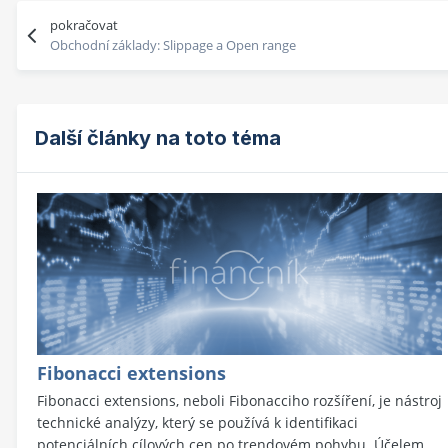
pokračovat
Obchodní základy: Slippage a Open range
Další články na toto téma
Fibonacci extensions
Fibonacci extensions, neboli Fibonacciho rozšíření, je nástroj
technické analýzy, který se používá k identifikaci
potenciálních cílových cen po trendovém pohybu. Účelem