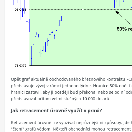
Opět graf aktuálně obchodovaného březnového kontraktu FCH5
představuje vývoj v rámci jednoho týdne. Hranice 50% opět f
hranici zastavil, aby ji později buď překonal nebo se od ní o
představoval přitom velmi slušných 10 000 dolarů.
Jak retracement úrovně využít v praxi?
Retracement úrovně lze využívat nejrůznějšími způsoby. Jde 
"čtení" grafů vědom. Někteří obchodníci mohou retracement ú