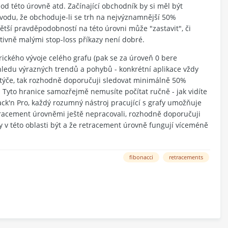
od této úrovně atd. Začínající obchodník by si měl být
ůvodu, že obchoduje-li se trh na nejvýznamnější 50%
větší pravděpodobností na této úrovni může "zastavit", či
ivně malými stop-loss příkazy není dobré.
rického vývoje celého grafu (pak se za úroveň 0 bere
hledu výrazných trendů a pohybů - konkrétní aplikace vždy
 týče, tak rozhodně doporučuji sledovat minimálně 50%
. Tyto hranice samozřejmě nemusíte počítat ručně - jak vidíte
k'n Pro, každý rozumný nástroj pracující s grafy umožňuje
tracement úrovněmi ještě nepracovali, rozhodně doporučuji
y v této oblasti být a že retracement úrovně fungují víceméně
fibonacci
retracements