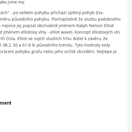
jako jsme my.
"vlnách" - po velkém pohybu přichází zpětný pohyb (tzv.
e směru původního pohybu. Pochopitelně že studiu podobného
 nejvíce jej popsal obchodník jménem Ralph Nelson Elliot
jménem elliotovy vlny - elliot wave). Koncept elliotových vln
i čísla. Elliot ve svých studiích trhu došel k závěru, že
ň 38.2, 50 a 61.8 % původního trendu. Tyto hodnoty tedy
obrácení pohybu grafu nebo jeho určité zbrzdění. Nejlépe je