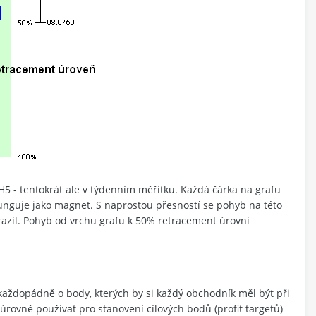
 - tentokrát ale v týdenním měřítku. Každá čárka na grafu
unguje jako magnet. S naprostou přesností se pohyb na této
drazil. Pohyb od vrchu grafu k 50% retracement úrovni
každopádně o body, kterých by si každý obchodník měl být při
rovně používat pro stanovení cílových bodů (profit targetů)