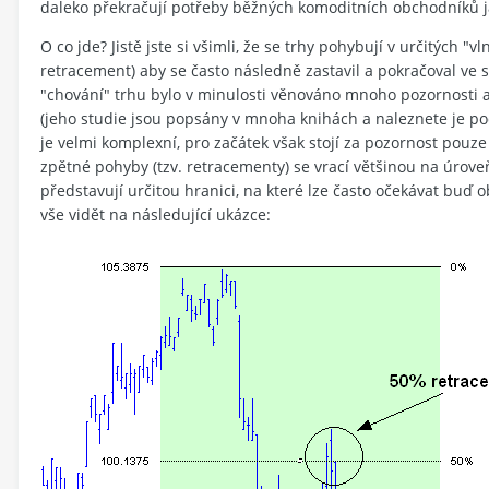
daleko překračují potřeby běžných komoditních obchodníků 
O co jde? Jistě jste si všimli, že se trhy pohybují v určitých 
retracement) aby se často následně zastavil a pokračoval v
"chování" trhu bylo v minulosti věnováno mnoho pozornosti a
(jeho studie jsou popsány v mnoha knihách a naleznete je pod 
je velmi komplexní, pro začátek však stojí za pozornost pouze tř
zpětné pohyby (tzv. retracementy) se vrací většinou na úrove
představují určitou hranici, na které lze často očekávat buď 
vše vidět na následující ukázce: