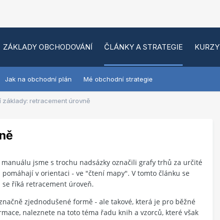
ZÁKLADY OBCHODOVÁNÍ
ČLÁNKY A STRATEGIE
KURZY
Jak na obchodní plán
Mé obchodní strategie
 základy: retracement úrovně
vně
manuálu jsme s trochu nadsázky označili grafy trhů za určité
pomáhají v orientaci - ve "čtení mapy". V tomto článku se
 se říká retracement úroveň.
značně zjednodušené formě - ale takové, která je pro běžné
rmace, naleznete na toto téma řadu knih a vzorců, které však