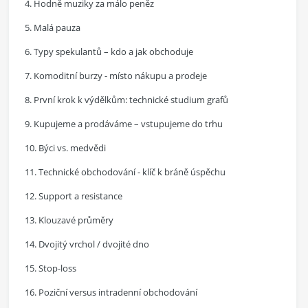
4. Hodně muziky za málo peněz
5. Malá pauza
6. Typy spekulantů – kdo a jak obchoduje
7. Komoditní burzy - místo nákupu a prodeje
8. První krok k výdělkům: technické studium grafů
9. Kupujeme a prodáváme – vstupujeme do trhu
10. Býci vs. medvědi
11. Technické obchodování - klíč k bráně úspěchu
12. Support a resistance
13. Klouzavé průměry
14. Dvojitý vrchol / dvojité dno
15. Stop-loss
16. Poziční versus intradenní obchodování