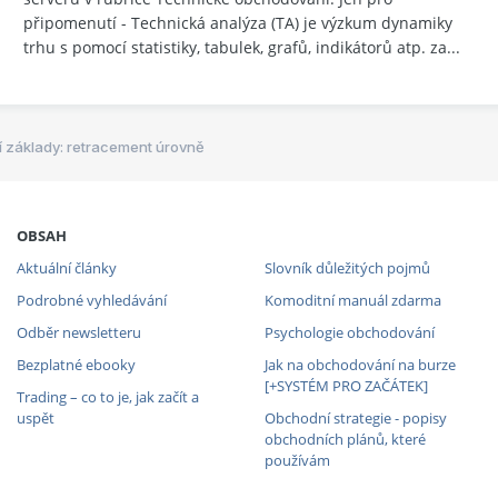
připomenutí - Technická analýza (TA) je výzkum dynamiky
trhu s pomocí statistiky, tabulek, grafů, indikátorů atp. za...
 základy: retracement úrovně
OBSAH
Aktuální články
Slovník důležitých pojmů
Podrobné vyhledávání
Komoditní manuál zdarma
Odběr newsletteru
Psychologie obchodování
Bezplatné ebooky
Jak na obchodování na burze
[+SYSTÉM PRO ZAČÁTEK]
Trading – co to je, jak začít a
uspět
Obchodní strategie - popisy
obchodních plánů, které
používám