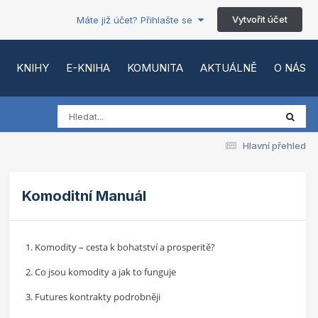
Vytvořit účet
Máte již účet? Přihlašte se
KNIHY
E-KNIHA
KOMUNITA
AKTUÁLNĚ
O NÁS
Hlavní přehled
Komoditní Manuál
1. Komodity – cesta k bohatství a prosperitě?
2. Co jsou komodity a jak to funguje
3. Futures kontrakty podrobněji